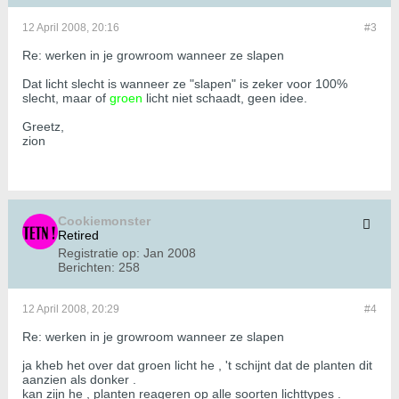
12 April 2008, 20:16
#3
Re: werken in je growroom wanneer ze slapen
Dat licht slecht is wanneer ze "slapen" is zeker voor 100%
slecht, maar of
groen
licht niet schaadt, geen idee.
Greetz,
zion
Cookiemonster
Retired
Registratie op:
Jan 2008
Berichten:
258
12 April 2008, 20:29
#4
Re: werken in je growroom wanneer ze slapen
ja kheb het over dat groen licht he , 't schijnt dat de planten dit
aanzien als donker .
kan zijn he , planten reageren op alle soorten lichttypes .