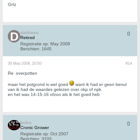
Grtz
darkiess
Retired
Registratie op:
May 2008
Berichten:
1645
30 May 2008, 20:50
#14
Re: overpotten
maar het potgrond is wel goed
want ik had er geen benul
van ik had de waardes gelezen over nkp of npk
en het was 14-15-16 ofzoo als ik het goed heb
bobo
Cronic Grower
Registratie op:
Oct 2007
Berichten:
3103