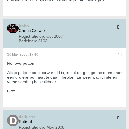
dus het zou slim zijn om um over te potten vandaga ?
bobo
Cronic Grower
Registratie op:
Oct 2007
Berichten:
3103
30 May 2008, 17:40
#4
Re: overpotten
Als je potje mooi doorworteld is, is het de gelegenheid om naar
een grotere potmaat te gaan. hebben ze weer wat ruimte en
verse voeding beschikbaar.
Grtz
darkiess
Retired
Registratie op:
May 2008