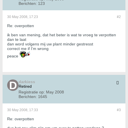
Berichten:
123
30 May 2008, 17:23
#2
Re: overpotten
ik ben van mening, dat het beter is wat te vroeg te verpotten
dan te laat
dan word volgens mij uw plant minder gestresst
correct me if I'm wrong
peace
darkiess
Retired
Registratie op:
May 2008
Berichten:
1645
30 May 2008, 17:33
#3
Re: overpotten