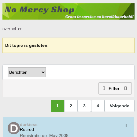
overpotten
Dit topic is gesloten.
Filter
1
2
3
4
Volgende
darkiess
Retired
Registratie op:
May 2008