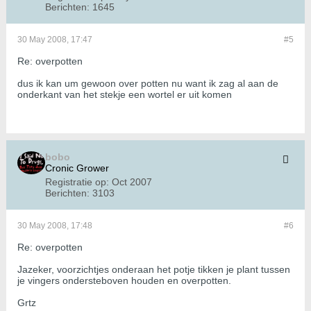
Berichten:
1645
30 May 2008, 17:47
#5
Re: overpotten
dus ik kan um gewoon over potten nu want ik zag al aan de
onderkant van het stekje een wortel er uit komen
bobo
Cronic Grower
Registratie op:
Oct 2007
Berichten:
3103
30 May 2008, 17:48
#6
Re: overpotten
Jazeker, voorzichtjes onderaan het potje tikken je plant tussen
je vingers ondersteboven houden en overpotten.
Grtz