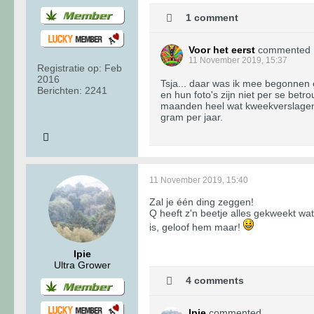
1 comment
Voor het eerst
commented
11 November 2019, 15:37
Registratie op:
Feb
2016
Tsja... daar was ik mee begonnen e
Berichten:
2241
en hun foto's zijn niet per se bet
maanden heel wat kweekverslagen g
gram per jaar.
11 November 2019, 15:40
Zal je één ding zeggen!
Q heeft z'n beetje alles gekweekt wat
is, geloof hem maar!
Ipie
Ultra Grower
4 comments
Ipie
commented