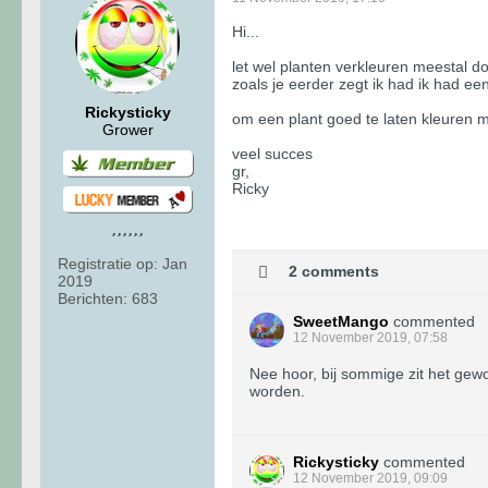
Hi...
let wel planten verkleuren meestal do
zoals je eerder zegt ik had ik had ee
Rickysticky
om een plant goed te laten kleuren m
Grower
veel succes
gr,
Ricky
Registratie op:
Jan
2 comments
2019
Berichten:
683
SweetMango
commented
12 November 2019, 07:58
Nee hoor, bij sommige zit het gewo
worden.
Rickysticky
commented
12 November 2019, 09:09