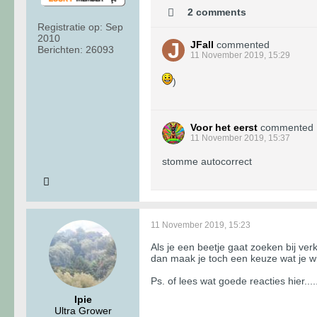
2 comments
Registratie op:
Sep
2010
JFall
commented
Berichten:
26093
11 November 2019, 15:29
)
Voor het eerst
commented
11 November 2019, 15:37
stomme autocorrect
11 November 2019, 15:23
Als je een beetje gaat zoeken bij ver
dan maak je toch een keuze wat je wi
Ps. of lees wat goede reacties hier....
Ipie
Ultra Grower