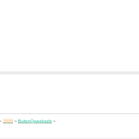
~
2020
~
BuitenQweeksels
~