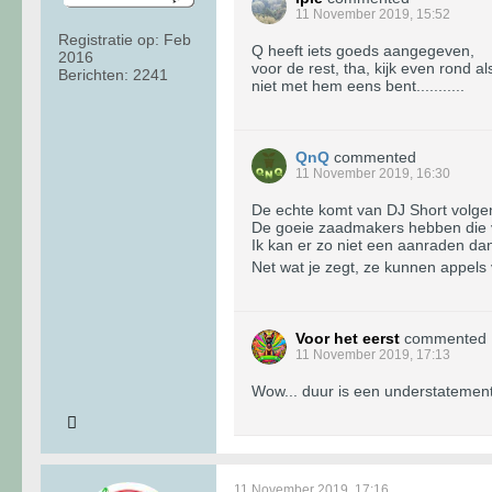
11 November 2019, 15:52
Registratie op:
Feb
Q heeft iets goeds aangegeven,
2016
voor de rest, tha, kijk even rond al
Berichten:
2241
niet met hem eens bent...........
QnQ
commented
11 November 2019, 16:30
De echte komt van DJ Short volgens
De goeie zaadmakers hebben die 
Ik kan er zo niet een aanraden dan
Net wat je zegt, ze kunnen appels
Voor het eerst
commented
11 November 2019, 17:13
Wow... duur is een understatement.
11 November 2019, 17:16