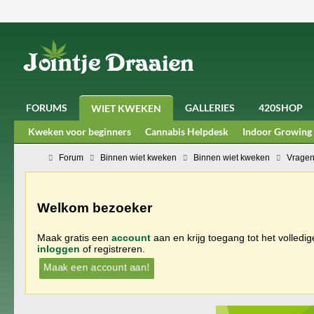
FORUMS
GALLERIES
420SHOP
WIET KWEKEN
Kweken voor beginners
Cannabis Helpdesk
Indoor Growing
Forum
Binnen wiet kweken
Binnen wiet kweken
Vragen
Welkom bezoeker
Maak gratis een
account
aan en krijg toegang tot het volledi
inloggen
of registreren.
Maak een account aan!