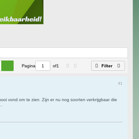
Pagina
of
1
Filter
#1
oi vond om te zien. Zijn er nu nog soorten verkrijgbaar die
..