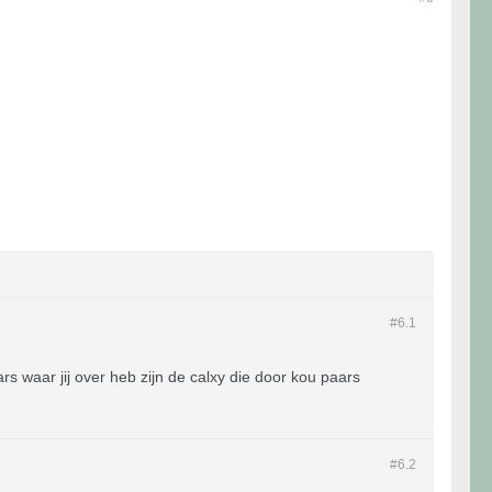
#6.
1
s waar jij over heb zijn de calxy die door kou paars
#6.
2