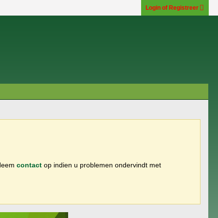
Login of Registreer
 Neem
contact
op indien u problemen ondervindt met