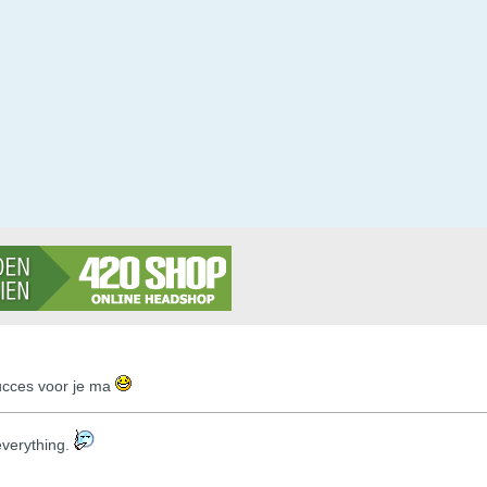
ucces voor je ma
s everything.