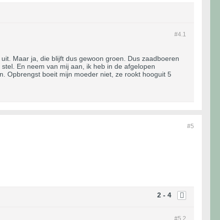
#4.
1
uit. Maar ja, die blijft dus gewoon groen. Dus zaadboeren
 stel. En neem van mij aan, ik heb in de afgelopen
. Opbrengst boeit mijn moeder niet, ze rookt hooguit 5
#5
2 - 4
#5.
2