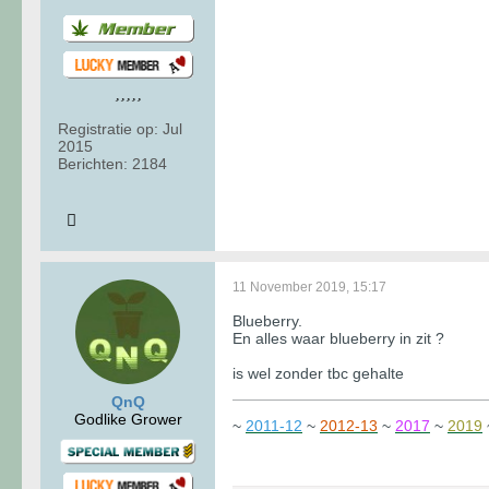
Registratie op:
Jul
2015
Berichten:
2184
11 November 2019, 15:17
Blueberry.
En alles waar blueberry in zit ?
is wel zonder tbc gehalte
QnQ
Godlike Grower
~
2011-12
~
2012-13
~
2017
~
2019