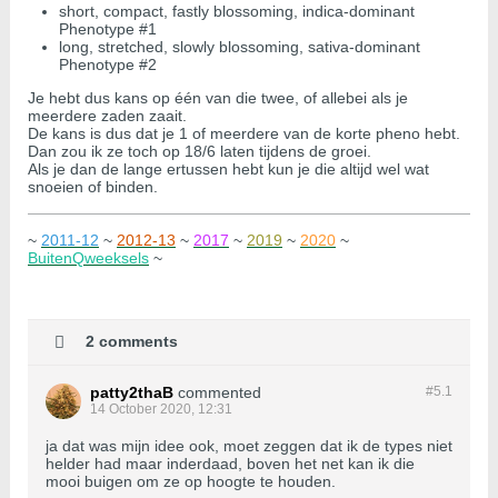
short, compact, fastly blossoming, indica-dominant
Phenotype #1
long, stretched, slowly blossoming, sativa-dominant
Phenotype #2
Je hebt dus kans op één van die twee, of allebei als je
meerdere zaden zaait.
De kans is dus dat je 1 of meerdere van de korte pheno hebt.
Dan zou ik ze toch op 18/6 laten tijdens de groei.
Als je dan de lange ertussen hebt kun je die altijd wel wat
snoeien of binden.
~
2011-12
~
2012-13
~
2017
~
2019
~
2020
~
BuitenQweeksels
~
2 comments
patty2thaB
commented
#5.
1
14 October 2020, 12:31
ja dat was mijn idee ook, moet zeggen dat ik de types niet
helder had maar inderdaad, boven het net kan ik die
mooi buigen om ze op hoogte te houden.