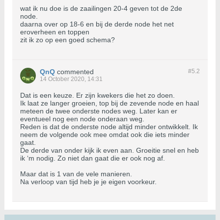
wat ik nu doe is de zaailingen 20-4 geven tot de 2de
node.
daarna over op 18-6 en bij de derde node het net
eroverheen en toppen
zit ik zo op een goed schema?
QnQ
commented
#5.
2
14 October 2020, 14:31
Dat is een keuze. Er zijn kwekers die het zo doen.
Ik laat ze langer groeien, top bij de zevende node en haal
meteen de twee onderste nodes weg. Later kan er
eventueel nog een node onderaan weg.
Reden is dat de onderste node altijd minder ontwikkelt. Ik
neem de volgende ook mee omdat ook die iets minder
gaat.
De derde van onder kijk ik even aan. Groeitie snel en heb
ik ‘m nodig. Zo niet dan gaat die er ook nog af.
Maar dat is 1 van de vele manieren.
Na verloop van tijd heb je je eigen voorkeur.