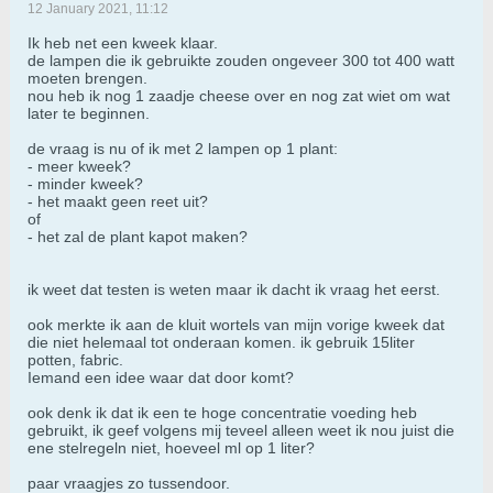
12 January 2021, 11:12
Ik heb net een kweek klaar.
de lampen die ik gebruikte zouden ongeveer 300 tot 400 watt
moeten brengen.
nou heb ik nog 1 zaadje cheese over en nog zat wiet om wat
later te beginnen.
de vraag is nu of ik met 2 lampen op 1 plant:
- meer kweek?
- minder kweek?
- het maakt geen reet uit?
of
- het zal de plant kapot maken?
ik weet dat testen is weten maar ik dacht ik vraag het eerst.
ook merkte ik aan de kluit wortels van mijn vorige kweek dat
die niet helemaal tot onderaan komen. ik gebruik 15liter
potten, fabric.
Iemand een idee waar dat door komt?
ook denk ik dat ik een te hoge concentratie voeding heb
gebruikt, ik geef volgens mij teveel alleen weet ik nou juist die
ene stelregeln niet, hoeveel ml op 1 liter?
paar vraagjes zo tussendoor.