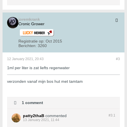
joremkrank
Cronic Grower
Registratie op:
Oct 2015
Berichten:
3260
12 January 2021, 20:43
#3
1ml per liter is zat liefts regenwater
verzonden vanaf mijn bos hut met tamtam
1 comment
patty2thaB
commented
#3.
1
13 January 2021, 11:44