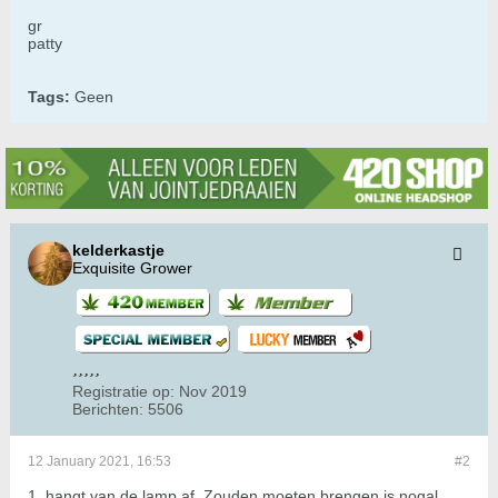
gr
patty
Tags:
Geen
kelderkastje
Exquisite Grower
Registratie op:
Nov 2019
Berichten:
5506
12 January 2021, 16:53
#2
1. hangt van de lamp af. Zouden moeten brengen is nogal