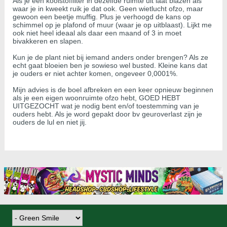
Als je een koolstoffilter in dezelfde ruimte uit laat blazen als
waar je in kweekt ruik je dat ook. Geen wietlucht ofzo, maar
gewoon een beetje muffig. Plus je verhoogd de kans op
schimmel op je plafond of muur (waar je op uitblaast). Lijkt me
ook niet heel ideaal als daar een maand of 3 in moet
bivakkeren en slapen.
Kun je de plant niet bij iemand anders onder brengen? Als ze
echt gaat bloeien ben je sowieso wel busted. Kleine kans dat
je ouders er niet achter komen, ongeveer 0,0001%.
Mijn advies is de boel afbreken en een keer opnieuw beginnen
als je een eigen woonruimte ofzo hebt, GOED HEBT
UITGEZOCHT wat je nodig bent en/of toestemming van je
ouders hebt. Als je word gepakt door bv geuroverlast zijn je
ouders de lul en niet jij.