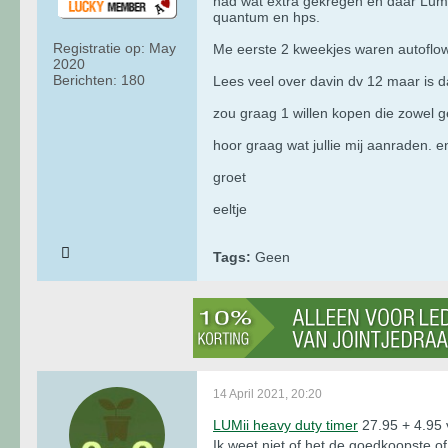
had wat extra gekregen en daar Lum
quantum en hps.
Registratie op:
May
Me eerste 2 kweekjes waren autoflower
2020
Berichten:
180
Lees veel over davin dv 12 maar is d
zou graag 1 willen kopen die zowel g
hoor graag wat jullie mij aanraden. e
groet
eeltje
Tags:
Geen
14 April 2021, 20:20
LUMii heavy duty timer
27.95 + 4.95 
Ik weet niet of het de goedkoopste of