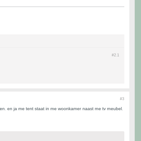
#2.
1
#3
uren. en ja me tent staat in me woonkamer naast me tv meubel.