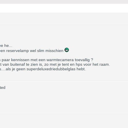
e he...
s een reservelamp wel slim misschien
een paar kennissen met een warmtecamera toevallig ?
t van buitenaf te zien is, zo met je tent en hps voor het raam.
is....als je geen superdeluxedriedubbelglas hebt.
ted