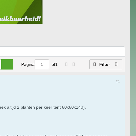
Pagina
of
1
Filter
#1
k altijd 2 planten per keer tent 60x60x140).