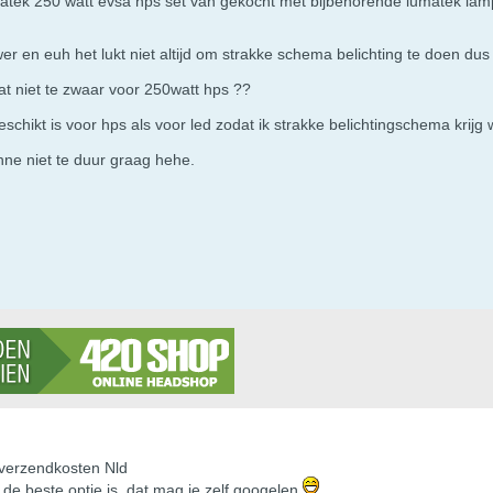
atek 250 watt evsa hps set van gekocht met bijbehorende lumatek la
 en euh het lukt niet altijd om strakke schema belichting te doen dus z
at niet te zwaar voor 250watt hps ??
eschikt is voor hps als voor led zodat ik strakke belichtingschema kri
nne niet te duur graag hehe.
verzendkosten Nld
 de beste optie is, dat mag je zelf googelen