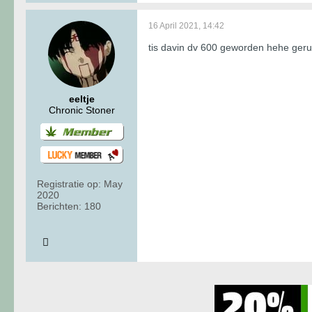
16 April 2021, 14:42
tis davin dv 600 geworden hehe gerui
eeltje
Chronic Stoner
Registratie op:
May
2020
Berichten:
180