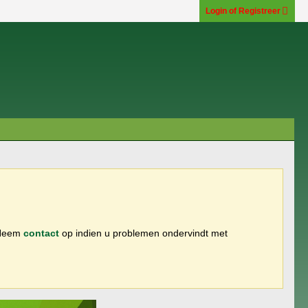
Login of Registreer
 Neem
contact
op indien u problemen ondervindt met