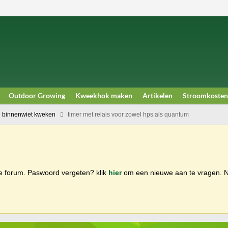
Outdoor Growing
Kweekhok maken
Artikelen
Stroomkosten
 binnenwiet kweken
timer met relais voor zowel hps als quantum
ge forum. Paswoord vergeten? klik
hier
om een nieuwe aan te vragen.