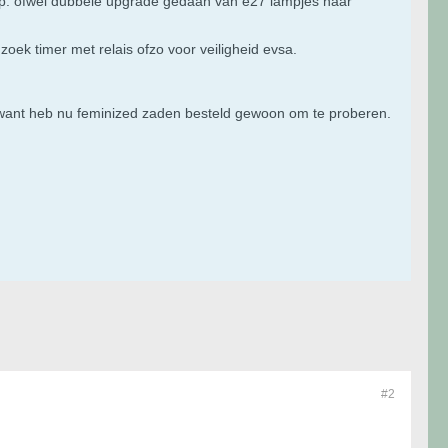
mp. ofwel dubbele upgrade gedaan van e27 lampjes naar
oek timer met relais ofzo voor veiligheid evsa.
jg want heb nu feminized zaden besteld gewoon om te proberen.
#2