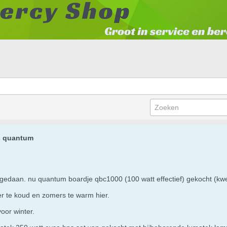
ls quantum
edaan. nu quantum boardje qbc1000 (100 watt effectief) gekocht (kwee
ter te koud en zomers te warm hier.
oor winter.