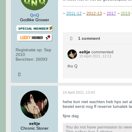
~
2011-12
~
2012-13
~
2017
~
2019
QnQ
Godlike Grower
1 comment
Registratie op:
Sep
eeltje
commented
2010
15 April 2021, 13:13
Berichten:
26093
thx Q
15 April 2021, 13:43
hehe kon niet wachten heb hps set al
bestel eerst nog ff reserve lumatek l
fijne dag
eeltje
You do not have permission to view t
Chronic Stoner
This gallery has 1 photos.