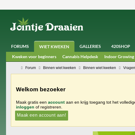
FORUMS
GALLERIES
420SHOP
WIET KWEKEN
Kweken voor beginners
Cannabis Helpdesk
Indoor Growing
Forum
Binnen wiet kweken
Binnen wiet kweken
Vragen
Welkom bezoeker
Maak gratis een
account
aan en krijg toegang tot het volledi
inloggen
of registreren.
Maak een account aan!