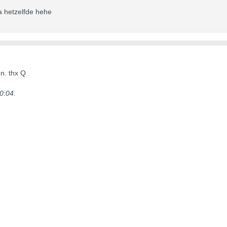
a hetzelfde hehe
n. thx Q
20:04
.