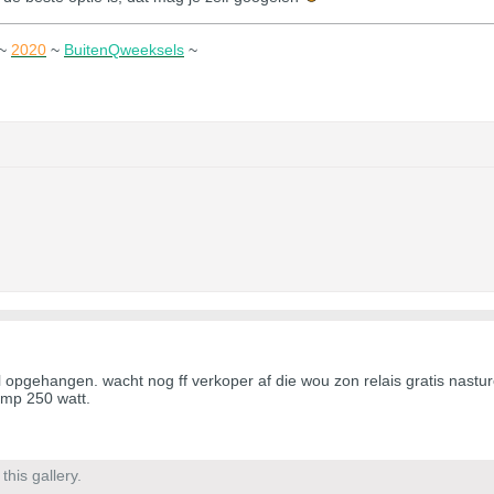
~
2020
~
BuitenQweeksels
~
 opgehangen. wacht nog ff verkoper af die wou zon relais gratis nast
amp 250 watt.
his gallery.