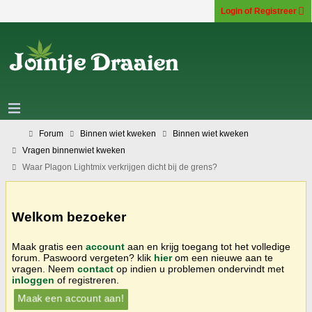
Login of Registreer
Forum
Binnen wiet kweken
Binnen wiet kweken
Vragen binnenwiet kweken
Waar Plagon Lightmix verkrijgen dicht bij de grens?
Welkom bezoeker
Maak gratis een
account
aan en krijg toegang tot het volledige
forum. Paswoord vergeten? klik
hier
om een nieuwe aan te
vragen. Neem
contact
op indien u problemen ondervindt met
inloggen
of registreren.
Maak een account aan!