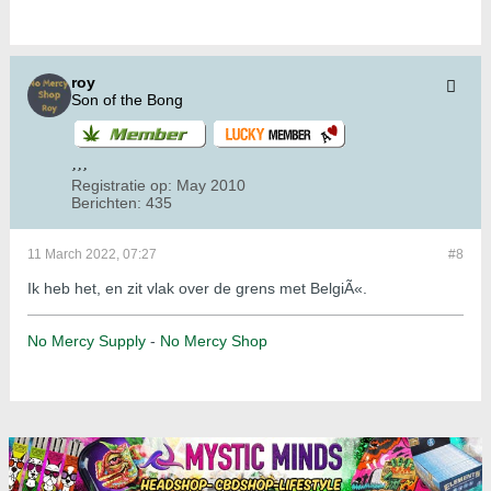
roy
Son of the Bong
Registratie op:
May 2010
Berichten:
435
11 March 2022, 07:27
#8
Ik heb het, en zit vlak over de grens met BelgiÃ«.
No Mercy Supply
-
No Mercy Shop