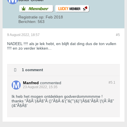
Registratie op:
Feb 2018
Berichten:
563
9 August 2022, 18:57
#5
NADEEL !!!! als je lek hebt, en blijft dat ding dus de ton vullen
!!!! en zo verder lekken...
1 comment
Manfred
commented
#5.
1
23 August 2022, 15:35
Ik heb het mogen ontdekken godverdommmmme !
thanks "Ã§Ã¨(&Ã§"Ã ()"Ã§Ã &'("&("'(&)"(Â§&"Ã§Ã¨(!(Ã¨Ã§"
(&"Ã§Â§'