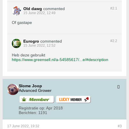
Old dawg
commented
#2.
1
15 June 2022, 12:49
Of gastape
Eurogro
commented
#2.
2
15 June 2022, 12:52
Heb deze gebruikt
https://www.greensell.nl/a-54585617/...e/#description
Slome Joop
Advanced Grower
Registratie op:
Apr 2018
Berichten:
1191
17 June 2022, 19:32
#3