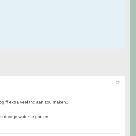
#2
nog ff extra veel thc aan zou maken..
m door je water te gooien...