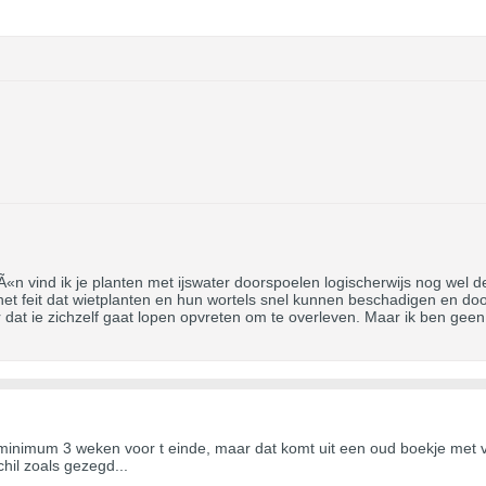
Ã«n vind ik je planten met ijswater doorspoelen logischerwijs nog wel de
et feit dat wietplanten en hun wortels snel kunnen beschadigen en dood
dat ie zichzelf gaat lopen opvreten om te overleven. Maar ik ben gee
 minimum 3 weken voor t einde, maar dat komt uit een oud boekje met 
chil zoals gezegd...