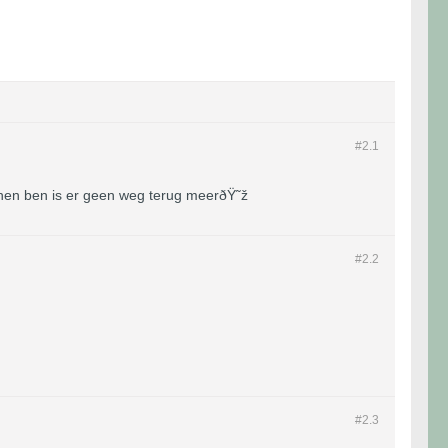
#2.
1
ushen ben is er geen weg terug meerðŸ˜ž
#2.
2
#2.
3