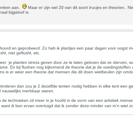
denken aan..
Maar er zijn wel 20 van dit soort trucjes en theorien..
al bijgeloof is.
ehoord en geprobeerd. Zo heb ik plantjes een paar dagen voor oogst m
t, niet geflusht, etc.
neer: je planten stress geven door ze te laten geloven dat ze sterven
e. En bij flushen nog bijkomend de theorie dat je de voedingstoffen a
 is er weer een theorie dat mensen die dit doen wietbeulen zijn omdat 
 controleren dan zou je 2 dezelfde tenten nodig hebben in elke tent een
al nauwelijks merkbaar waren.
de technieken zit meer in je hoofd in de vorm van een artistiek menselij
, want ik ben ervan overtuigd dat ik zonder deze minder van m'n wiet zo