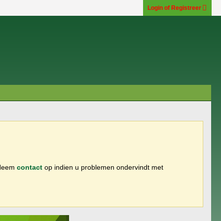
Login of Registreer
 Neem
contact
op indien u problemen ondervindt met