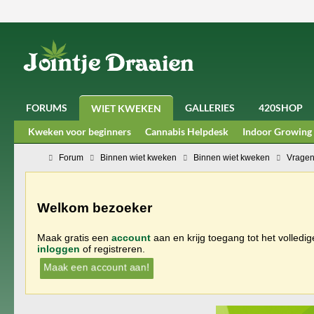
FORUMS
GALLERIES
420SHOP
WIET KWEKEN
Kweken voor beginners
Cannabis Helpdesk
Indoor Growing
Forum
Binnen wiet kweken
Binnen wiet kweken
Vragen
Welkom bezoeker
Maak gratis een
account
aan en krijg toegang tot het volledi
inloggen
of registreren.
Maak een account aan!