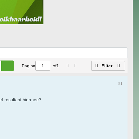
Pagina
of
1
Filter
#1
ief resultaat hiermee?