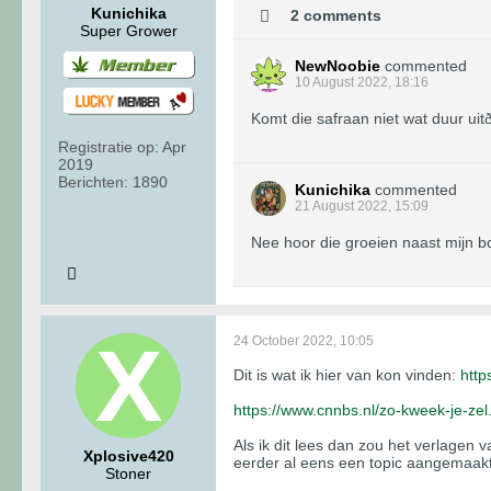
Kunichika
2 comments
Super Grower
NewNoobie
commented
10 August 2022, 18:16
Komt die safraan niet wat duur u
Registratie op:
Apr
2019
Berichten:
1890
Kunichika
commented
21 August 2022, 15:09
Nee hoor die groeien naast mijn bo
24 October 2022, 10:05
Dit is wat ik hier van kon vinden:
http
https://www.cnnbs.nl/zo-kweek-je-zel..
Als ik dit lees dan zou het verlagen
Xplosive420
eerder al eens een topic aangemaakt 
Stoner