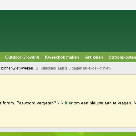
Outdoor Growing
Kweekhok maken
Artikelen
Stroomkosten
 binnenwiet kweken
Ijsblokjes laatste 3 dagen lariekoek of niet?
ge forum. Paswoord vergeten? klik
hier
om een nieuwe aan te vragen.