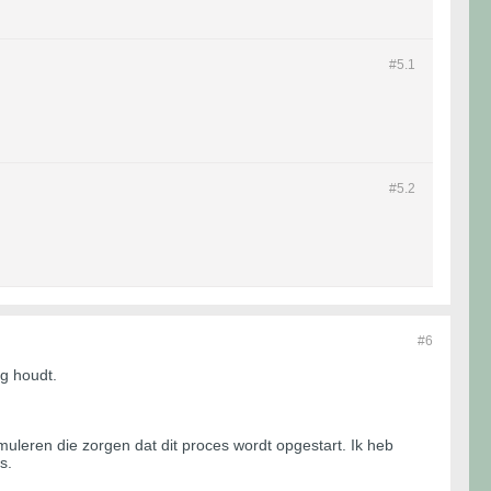
#5.
1
#5.
2
#6
ig houdt.
uleren die zorgen dat dit proces wordt opgestart. Ik heb
s.