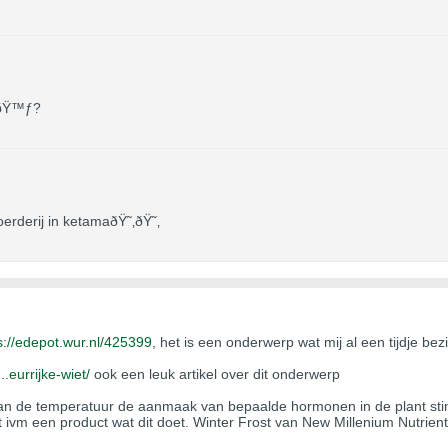
itðŸ™ƒ?
erderij in ketamaðŸ˜‚ðŸ˜‚
s://edepot.wur.nl/425399
, het is een onderwerp wat mij al een tijdje bez
.eurrijke-wiet/
ook een leuk artikel over dit onderwerp
 van de temperatuur de aanmaak van bepaalde hormonen in de plant stim
ivm een product wat dit doet. Winter Frost van New Millenium Nutrient