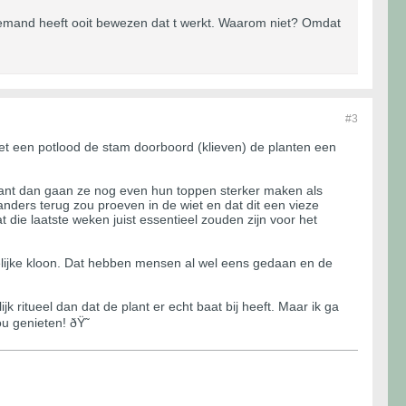
 Niemand heeft ooit bewezen dat t werkt. Waarom niet? Omdat
#3
et een potlood de stam doorboord (klieven) de planten een
, want dan gaan ze nog even hun toppen sterker maken als
nders terug zou proeven in de wiet en dat dit een vieze
die laatste weken juist essentieel zouden zijn voor het
 gelijke kloon. Dat hebben mensen al wel eens gedaan en de
k ritueel dan dat de plant er echt baat bij heeft. Maar ik ga
u genieten! ðŸ˜