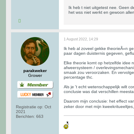
Ik heb t niet uitgetest nee. Geen 
het wss niet werkt en gewoon allema
1 August 2022, 14:29
Ik heb al zoveel gekke theorieÃ«n g
paar dagen duisternis gegeven, geflush
Elke theorie komt op hetzelfde idee 
afweersysteem / overlevingsmechanism
parakweker
smaak zou veroorzaken. En vervolgens
Grower
percentage thc.
Als je 't echt wetenschappelijk wilt
conclusie was dat verschillen meest
Daarom mijn conclusie: het effect van 
zeker door met mijn kweekritueeltjes
Registratie op:
Oct
2021
Berichten:
663