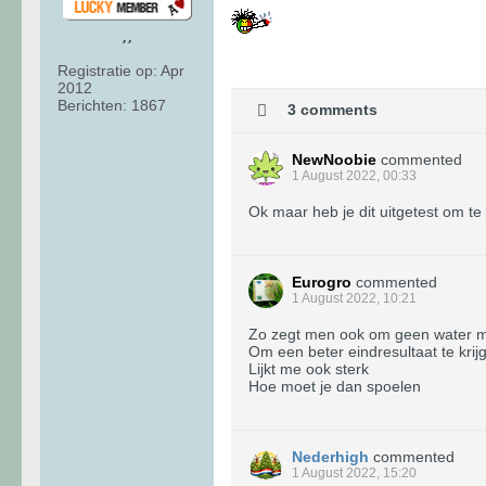
Registratie op:
Apr
2012
Berichten:
1867
3 comments
NewNoobie
commented
1 August 2022, 00:33
Ok maar heb je dit uitgetest om te
Eurogro
commented
1 August 2022, 10:21
Zo zegt men ook om geen water m
Om een beter eindresultaat te krij
Lijkt me ook sterk
Hoe moet je dan spoelen
Nederhigh
commented
1 August 2022, 15:20