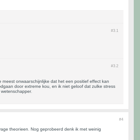
#3.
1
#3.
2
 meest onwaarschijnlijke dat het een positief effect kan
gaan door extreme kou, en ik niet geloof dat zulke stress
n wetenschapper.
#4
vage theorieen. Nog geprobeerd denk ik met weinig