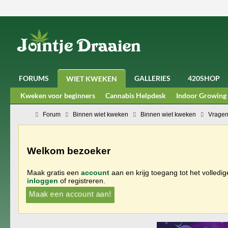
FORUMS
GALLERIES
420SHOP
WIET KWEKEN
Kweken voor beginners
Cannabis Helpdesk
Indoor Growing
Forum
Binnen wiet kweken
Binnen wiet kweken
Vragen
Welkom bezoeker
Maak gratis een
account
aan en krijg toegang tot het volledi
inloggen
of registreren.
Maak een account aan!