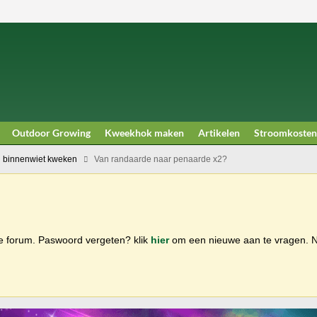
Outdoor Growing
Kweekhok maken
Artikelen
Stroomkosten
 binnenwiet kweken
Van randaarde naar penaarde x2?
ge forum. Paswoord vergeten? klik
hier
om een nieuwe aan te vragen.