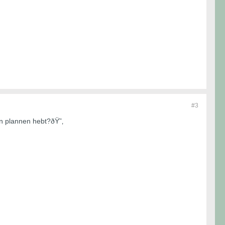
#3
len plannen hebt?ðŸ˜‚