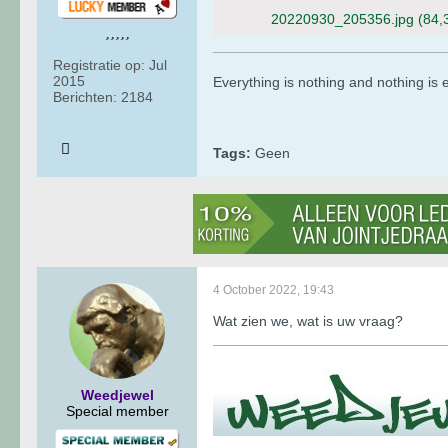
20220930_205356.jpg
(84,
Registratie op:
Jul
2015
​​​​​​Everything is nothing and nothing i
Berichten:
2184
Tags:
Geen
4 October 2022, 19:43
Wat zien we, wat is uw vraag?
Weedjewel
Special member