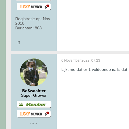
Registratie op:
Nov
2010
Berichten:
808
6 November 2022, 07:23
Lijkt me dat er 1 voldoende is. Is da
Bo$wachter
Super Grower