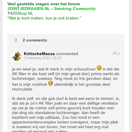
Veel gestelde vragen over het forum
JOINTJEDRAAIEN.NL
-
Smoking Community
?
420Shop.NL
"Wat je kunt maken, kun je ook kraken."
2 comments
KritischeMassa
commented
#4.
1
3 February 2023, 15:23
ja en weet je, wat ik merk in mijn schuuuhuur
is dat die
AK filter in die kast zelf (in mijn geval dan) prima werkt als
luchtreiniger, sowieso. Nog nooit zo fris geroken daar, en
het is mijn rookhok
uiteindelijk is het grootste deel
recirculatie
Ik denk zelf, en die gok durf ik best wel eens te nemen, is,
dat als je zo'n AK filter pakt en daar een deftige ventilator
op zet je de ruimte zelf prima geurvrij kunt houden met
dat ding als standalone luchtreiniger, dan heeft de
kast/tent wel vrije uitblaas. Zou het nooit in een
appartementencomplex testen overigens, maar mijn plek
is sowieso vrij van buren, het moet wel heel erg mal
worden wil iemand iets ruiken.