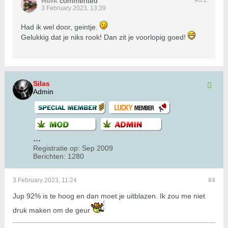
Hork
commented
#3.
2
3 February 2023, 13:39
Had ik wel door, geintje.
Gelukkig dat je niks rook! Dan zit je voorlopig goed!
Silas
Admin
Registratie op:
Sep 2009
Berichten:
1280
3 February 2023, 11:24
#4
Jup 92% is te hoog en dan moet je uitblazen. Ik zou me niet
druk maken om de geur