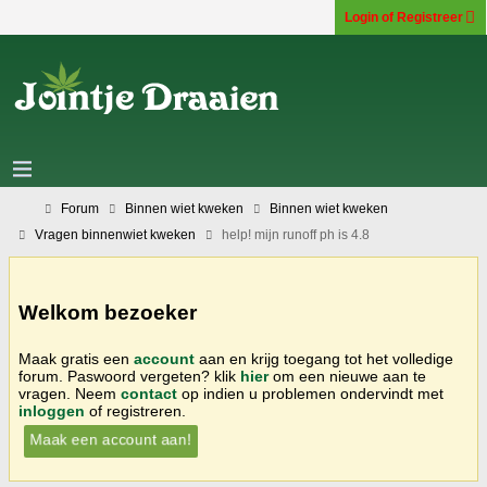
Login of Registreer
Forum
Binnen wiet kweken
Binnen wiet kweken
Vragen binnenwiet kweken
help! mijn runoff ph is 4.8
Welkom bezoeker
Maak gratis een
account
aan en krijg toegang tot het volledige
forum. Paswoord vergeten? klik
hier
om een nieuwe aan te
vragen. Neem
contact
op indien u problemen ondervindt met
inloggen
of registreren.
Maak een account aan!