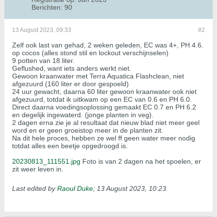
Berichten:
90
13 August 2023, 09:33
#2
Zelf ook last van gehad, 2 weken geleden, EC was 4+, PH 4.6.
op cocos (alles stond stil en lockout verschijnselen)
9 potten van 18 liter.
Geflushed, want iets anders werkt niet.
Gewoon kraanwater met Terra Aquatica Flashclean, niet
afgezuurd (160 liter er door gespoeld)
24 uur gewacht, daarna 60 liter gewoon kraanwater ook niet
afgezuurd, totdat ik uitkwam op een EC van 0.6 en PH 6.0.
Direct daarna voedingsoplossing gemaakt EC 0.7 en PH 6.2
en degelijk ingewaterd. (jonge planten in veg).
2 dagen erna zie je al resultaat dat nieuw blad niet meer geel
word en er geen groeistop meer in de planten zit.
Na dit hele proces, hebben ze wel ff geen water meer nodig
totdat alles een beetje opgedroogd is.
20230813_111551.jpg
Foto is van 2 dagen na het spoelen, er
zit weer leven in.
Last edited by
Raoul Duke
;
13 August 2023, 10:23
.