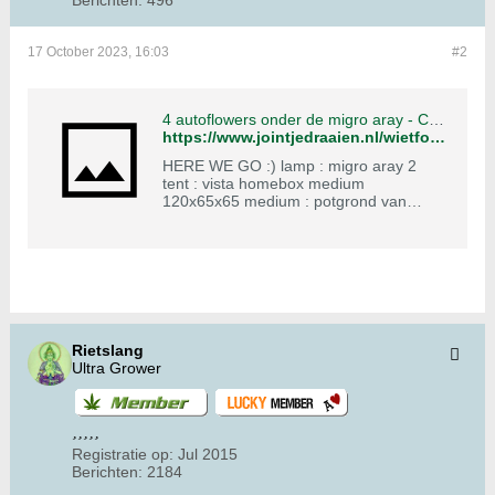
Berichten:
496
17 October 2023, 16:03
#2
4 autoflowers onder de migro aray - Cannabis Forum
https://www.jointjedraaien.nl/wietforum/forum/binnen-wiet-kweken/binnen-wiet-kweken-aa/kweekverslagen/1688450-4-autoflowers-onder-de-migro-aray?p=1689678#post1689678
HERE WE GO :) lamp : migro aray 2
tent : vista homebox medium
120x65x65 medium : potgrond van
pokon en dcm huis en tuin in 4
flexapotten van 11.5 liter accessoires
hier en daar :) de steractrices van dienst
zijn : 2x 60days grapefruit van
wietzaadjes.nl, 1x white widow van royal
queen seeds en 1x cream caramel van
sweet seeds
Rietslang
Ultra Grower
Registratie op:
Jul 2015
Berichten:
2184