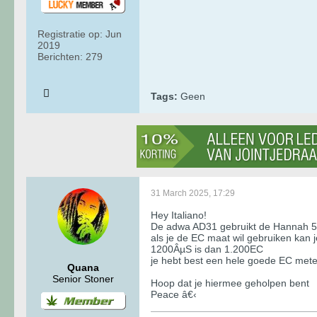
Registratie op:
Jun
2019
Berichten:
279
Tags:
Geen
31 March 2025, 17:29
Hey Italiano!
De adwa AD31 gebruikt de Hannah 50
als je de EC maat wil gebruiken kan
1200ÂµS is dan 1.200EC
je hebt best een hele goede EC mete
Quana
Senior Stoner
Hoop dat je hiermee geholpen bent
Peace â€‹