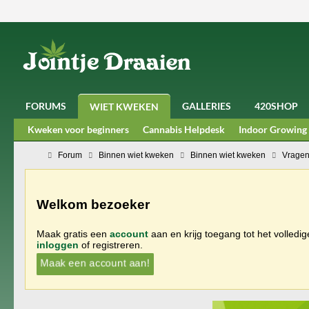
FORUMS
GALLERIES
420SHOP
WIET KWEKEN
Kweken voor beginners
Cannabis Helpdesk
Indoor Growing
Forum
Binnen wiet kweken
Binnen wiet kweken
Vragen
Welkom bezoeker
Maak gratis een
account
aan en krijg toegang tot het volledi
inloggen
of registreren.
Maak een account aan!