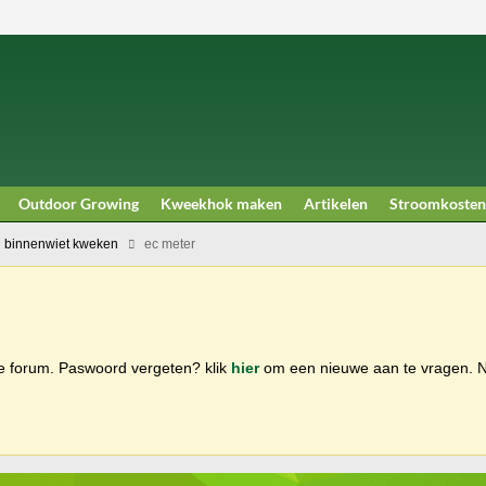
Outdoor Growing
Kweekhok maken
Artikelen
Stroomkosten
 binnenwiet kweken
ec meter
ge forum. Paswoord vergeten? klik
hier
om een nieuwe aan te vragen.