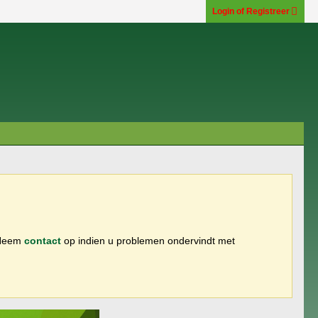
Login of Registreer
 Neem
contact
op indien u problemen ondervindt met