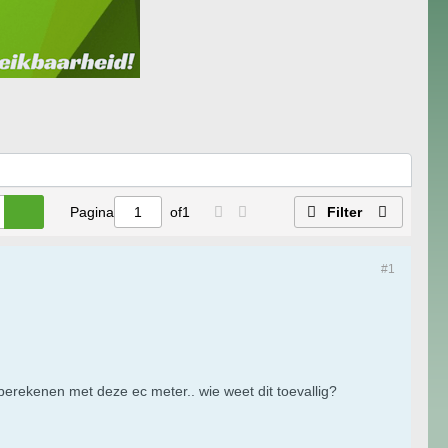
Pagina
of
1
Filter
#1
berekenen met deze ec meter.. wie weet dit toevallig?