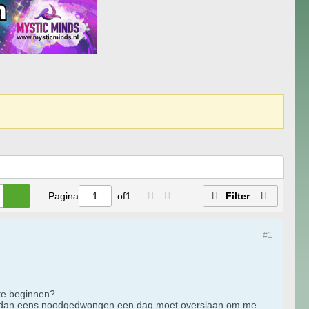
Pagina
of
1
Filter
#1
 te beginnen?
 en dan eens noodgedwongen een dag moet overslaan om me