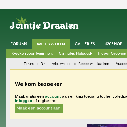
FORUMS
GALLERIES
420SHOP
WIET KWEKEN
Kweken voor beginners
Cannabis Helpdesk
Indoor Growing
Forum
Binnen wiet kweken
Binnen wiet kweken
Vragen
Welkom bezoeker
Maak gratis een
account
aan en krijg toegang tot het volledi
inloggen
of registreren.
Maak een account aan!