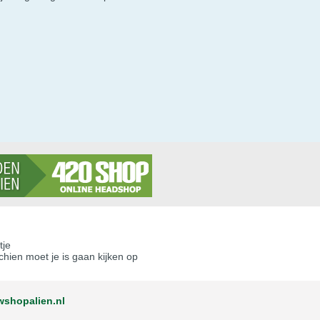
tje
schien moet je is gaan kijken op
wshopalien.nl