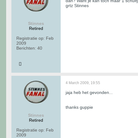
dan? Want je kan toch maar 1 schui
grtz Stinnes
Stinnes
Retired
Registratie op:
Feb
2009
Berichten:
40
4 March 2009, 19:55
jaja heb het gevonden...
thanks guppie
Stinnes
Retired
Registratie op:
Feb
2009