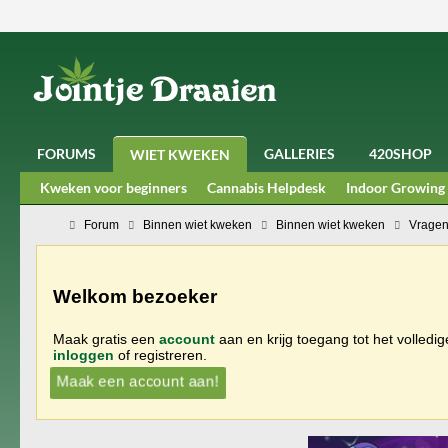
FORUMS
GALLERIES
420SHOP
WIET KWEKEN
Kweken voor beginners
Cannabis Helpdesk
Indoor Growing
Forum
Binnen wiet kweken
Binnen wiet kweken
Vragen
Welkom bezoeker
Maak gratis een
account
aan en krijg toegang tot het volledi
inloggen
of registreren.
Maak een account aan!