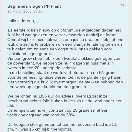
#1
Beginners vragen PP Plant
16 March 2009, 09:10
hallo iedereen,
als eerste ik ben nieuw op dit forum, de afgelopen dagen heb
ik al heel wat gelezen en wijzer geworden dankzij dit forum.
Omdat wij hier thuis ook wel is een jointje draaien leek het ons
leuk om zelf is te proberen om een plantje te laten groeien en
te bloeien om zo eens een oogst te kunnen pakken voor
uitsluitend eigen gebruik.
Via een grow shop heb ik een tweetal stekkies gekregen van
de powerplant, we hebben ze nu 4 dagen in huis met zijn
tweeen in een 20L pot op de ligthmix.
In de bestelling staat de wortelverbeteraar en de BN grond
voor de bemesting, deze waren toen ik de planten ging halen
niet voorradig die krijg ik overmorgen, de stekken hebben dan
een week op eigen kracht moeten groeien.
We belichten nu 18/6 uur op advies, overdag zet ik ze
beschermd achter folie buiten in de tuin uit de wind onder een
afdak.
De temperatuur is vrij contstant op 25 graden met een
vochtigheidsgraad van rond de 58%.
De hoogste stek gemeten tot aan het bovenste blad is 21,5
cm, hij was 15 cm bij binnenkomst.