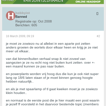
hobbyist
Banned
Registratie op:
Oct 2008
Berichten:
605
16 March 2009, 09:19
#2
je moet ze zowiezo nu al allebei in een aparte pot zetten
anders groeien de wortels door elkaar heen en krijg je ze niet
meer uit elkaar..
van dat binnen/buiten verhaal snap ik niet zoveel van
aangezien je ze nu echt nog niet buiten kunt zetten. over +-
een maand kunnen ze pas naar buiten.
en powerplants worden vrij hoog dus die kun je ook niet super
lang op 18/6 laten staan of je moet binnen genoeg hoogte
hebben natuurlijk..
en als je met spaarlamp of tl gaat kweken moet je ze zowiezo
klein houden..
en normaal is de eerste post die je hier maakt een post waarin
je jezelf ff voorsteld in het daarvoor bestemde topic (members