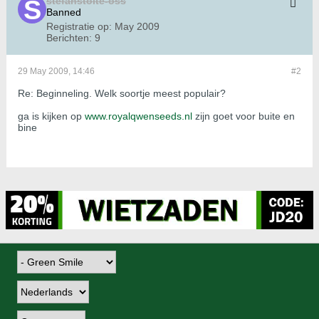
stefanstolte-oss
Banned
Registratie op:
May 2009
Berichten:
9
29 May 2009, 14:46
#2
Re: Beginneling. Welk soortje meest populair?
ga is kijken op
www.royalqwenseeds.nl
zijn goet voor buite en
bine