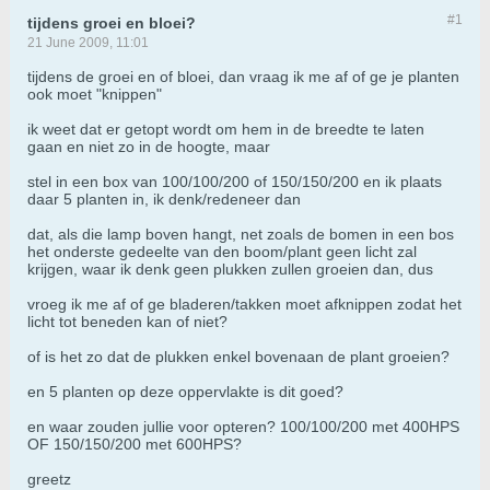
#1
tijdens groei en bloei?
21 June 2009, 11:01
tijdens de groei en of bloei, dan vraag ik me af of ge je planten
ook moet "knippen"
ik weet dat er getopt wordt om hem in de breedte te laten
gaan en niet zo in de hoogte, maar
stel in een box van 100/100/200 of 150/150/200 en ik plaats
daar 5 planten in, ik denk/redeneer dan
dat, als die lamp boven hangt, net zoals de bomen in een bos
het onderste gedeelte van den boom/plant geen licht zal
krijgen, waar ik denk geen plukken zullen groeien dan, dus
vroeg ik me af of ge bladeren/takken moet afknippen zodat het
licht tot beneden kan of niet?
of is het zo dat de plukken enkel bovenaan de plant groeien?
en 5 planten op deze oppervlakte is dit goed?
en waar zouden jullie voor opteren? 100/100/200 met 400HPS
OF 150/150/200 met 600HPS?
greetz