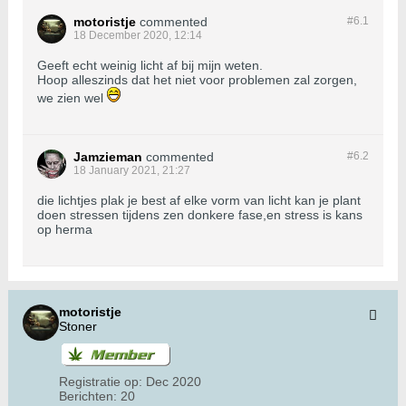
motoristje
commented
#6.
1
18 December 2020, 12:14
Geeft echt weinig licht af bij mijn weten.
Hoop alleszinds dat het niet voor problemen zal zorgen,
we zien wel
Jamzieman
commented
#6.
2
18 January 2021, 21:27
die lichtjes plak je best af elke vorm van licht kan je plant
doen stressen tijdens zen donkere fase,en stress is kans
op herma
motoristje
Stoner
Registratie op:
Dec 2020
Berichten:
20