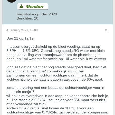
Registratie op:
Dec 2020
Berichten:
20
4 January 2021, 16:08
#8
Dag 21 op 12/12
Intussen overgeschakeld op de bloei voeding. staat nu op
5.8PH en 1.5/1.6EC. Gebruik nog steeds RO water met klein
beetje aanvulling van kraantjeswater om de ph omhoog te
doen, en 1ml waterstofperoxide op 10l water als ik ze ververs.
Vind zelf dat de plant het nog steeds heel goed doet, had niet
gedacht dat 1 plant 1m2 zo makkelijk zou vullen
Zal morgen om een luchtontvochtiger gaan, merk dat de
luchtvochtigheid de laatste dagen vaak boven de 60% gaat.
iemand ervaring met een bepaalde luchtontvochtiger voor in
een klein tentje ?
wil ook niet overdrijven in aankoop. op vandenborre site heb je
nu 1tje staan die 0.3l/24u zou halen voor 55€ maar weet niet
of dit voldoende zal zijn?
Anders zit je direct al snel boven de 100€ uit voor een
luchtontvochtiger van 0.75l/24u. zijn beide zonder compressor.