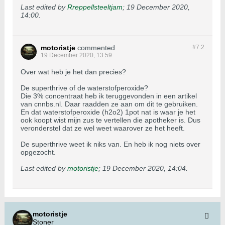
Last edited by
Rreppellsteeltjam
;
19 December 2020,
14:00
.
motoristje
commented
#7.
2
19 December 2020, 13:59
Over wat heb je het dan precies?
De superthrive of de waterstofperoxide?
Die 3% concentraat heb ik teruggevonden in een artikel
van cnnbs.nl. Daar raadden ze aan om dit te gebruiken.
En dat waterstofperoxide (h2o2) 1pot nat is waar je het
ook koopt wist mijn zus te vertellen die apotheker is. Dus
veronderstel dat ze wel weet waarover ze het heeft.
De superthrive weet ik niks van. En heb ik nog niets over
opgezocht.
Last edited by
motoristje
;
19 December 2020, 14:04
.
motoristje
Stoner