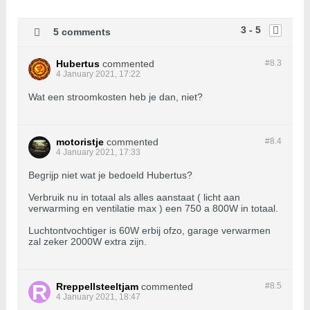
3 - 5
5 comments
Hubertus
commented
#8.
3
4 January 2021, 17:22
Wat een stroomkosten heb je dan, niet?
motoristje
commented
#8.
4
4 January 2021, 17:33
Begrijp niet wat je bedoeld Hubertus?
Verbruik nu in totaal als alles aanstaat ( licht aan
verwarming en ventilatie max ) een 750 a 800W in totaal.
Luchtontvochtiger is 60W erbij ofzo, garage verwarmen
zal zeker 2000W extra zijn.
Rreppellsteeltjam
commented
#8.
5
4 January 2021, 18:47