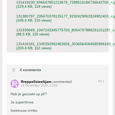
131418100_696647851213679_7288516166736643760_n.j
(229,4 KB, 119 views)
131380797_235670378125177_9192429063324902453_n.j
(109,4 KB, 110 views)
131939049_1047243345775703_8054797888291151297_n.
(88,5 KB, 110 views)
131416181_1345392992462656_3036564584585988169_n.
(203,4 KB, 112 views)
2 comments
Rreppellsteeltjam
commented
#7.
1
19 December 2020, 13:50
Heb je gezoekt op jd!?
Ja superthrive.
Ieeeeuuw cnnbs.