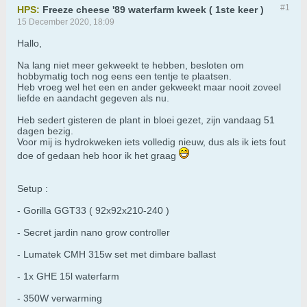
#1
HPS:
Freeze cheese '89 waterfarm kweek ( 1ste keer )
15 December 2020, 18:09
Hallo,
Na lang niet meer gekweekt te hebben, besloten om
hobbymatig toch nog eens een tentje te plaatsen.
Heb vroeg wel het een en ander gekweekt maar nooit zoveel
liefde en aandacht gegeven als nu.
Heb sedert gisteren de plant in bloei gezet, zijn vandaag 51
dagen bezig.
Voor mij is hydrokweken iets volledig nieuw, dus als ik iets fout
doe of gedaan heb hoor ik het graag
Setup :
- Gorilla GGT33 ( 92x92x210-240 )
- Secret jardin nano grow controller
- Lumatek CMH 315w set met dimbare ballast
- 1x GHE 15l waterfarm
- 350W verwarming