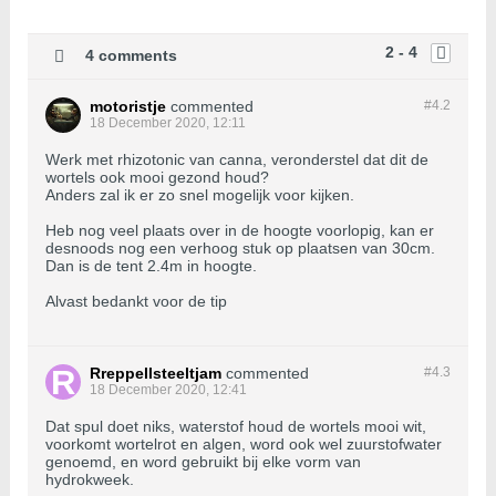
2 - 4
4 comments
motoristje
commented
#4.
2
18 December 2020, 12:11
Werk met rhizotonic van canna, veronderstel dat dit de
wortels ook mooi gezond houd?
Anders zal ik er zo snel mogelijk voor kijken.
Heb nog veel plaats over in de hoogte voorlopig, kan er
desnoods nog een verhoog stuk op plaatsen van 30cm.
Dan is de tent 2.4m in hoogte.
Alvast bedankt voor de tip
Rreppellsteeltjam
commented
#4.
3
18 December 2020, 12:41
Dat spul doet niks, waterstof houd de wortels mooi wit,
voorkomt wortelrot en algen, word ook wel zuurstofwater
genoemd, en word gebruikt bij elke vorm van
hydrokweek.