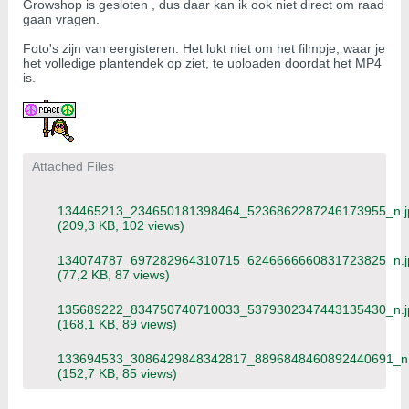
Growshop is gesloten , dus daar kan ik ook niet direct om raad
gaan vragen.
Foto's zijn van eergisteren. Het lukt niet om het filmpje, waar je
het volledige plantendek op ziet, te uploaden doordat het MP4
is.
Attached Files
134465213_234650181398464_5236862287246173955_n.j
(209,3 KB, 102 views)
134074787_697282964310715_6246666660831723825_n.j
(77,2 KB, 87 views)
135689222_834750740710033_5379302347443135430_n.j
(168,1 KB, 89 views)
133694533_3086429848342817_8896848460892440691_n.
(152,7 KB, 85 views)