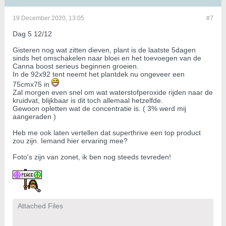
19 December 2020, 13:05
#7
Dag 5 12/12
Gisteren nog wat zitten dieven, plant is de laatste 5dagen
sinds het omschakelen naar bloei en het toevoegen van de
Canna boost serieus beginnen groeien.
In de 92x92 tent neemt het plantdek nu ongeveer een
75cmx75 in
Zal morgen even snel om wat waterstofperoxide rijden naar de
kruidvat, blijkbaar is dit toch allemaal hetzelfde.
Gewoon opletten wat de concentratie is. ( 3% werd mij
aangeraden )
Heb me ook laten vertellen dat superthrive een top product
zou zijn. Iemand hier ervaring mee?
Foto's zijn van zonet, ik ben nog steeds tevreden!
Attached Files