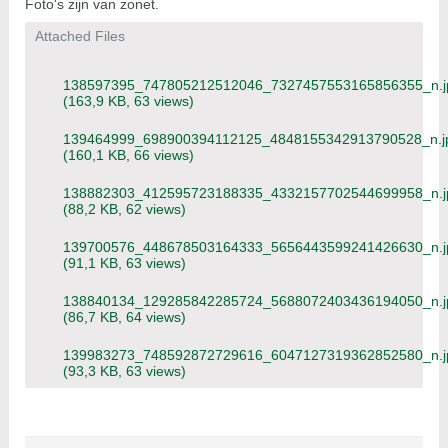
Foto's zijn van zonet.
Attached Files
138597395_747805212512046_7327457553165856355_n.j
(163,9 KB, 63 views)
139464999_698900394112125_4848155342913790528_n.j
(160,1 KB, 66 views)
138882303_412595723188335_4332157702544699958_n.j
(88,2 KB, 62 views)
139700576_448678503164333_5656443599241426630_n.j
(91,1 KB, 63 views)
138840134_129285842285724_5688072403436194050_n.j
(86,7 KB, 64 views)
139983273_748592872729616_6047127319362852580_n.j
(93,3 KB, 63 views)