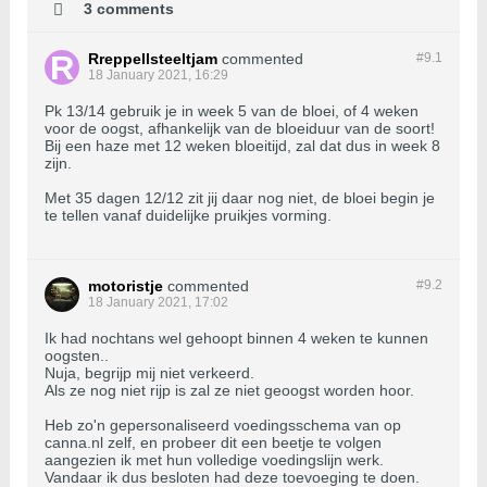
3 comments
Rreppellsteeltjam
commented
#9.
1
18 January 2021, 16:29
Pk 13/14 gebruik je in week 5 van de bloei, of 4 weken
voor de oogst, afhankelijk van de bloeiduur van de soort!
Bij een haze met 12 weken bloeitijd, zal dat dus in week 8
zijn.
Met 35 dagen 12/12 zit jij daar nog niet, de bloei begin je
te tellen vanaf duidelijke pruikjes vorming.
motoristje
commented
#9.
2
18 January 2021, 17:02
Ik had nochtans wel gehoopt binnen 4 weken te kunnen
oogsten..
Nuja, begrijp mij niet verkeerd.
Als ze nog niet rijp is zal ze niet geoogst worden hoor.
Heb zo'n gepersonaliseerd voedingsschema van op
canna.nl zelf, en probeer dit een beetje te volgen
aangezien ik met hun volledige voedingslijn werk.
Vandaar ik dus besloten had deze toevoeging te doen.