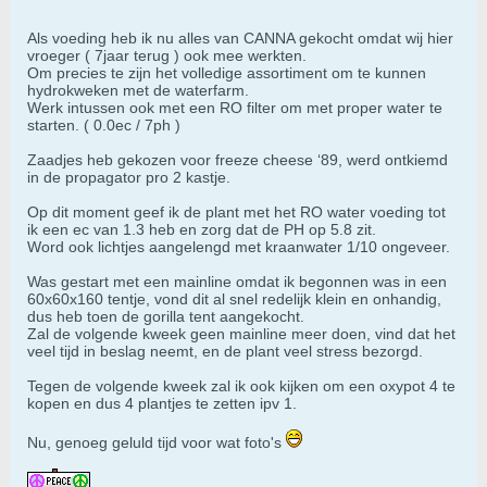
Als voeding heb ik nu alles van CANNA gekocht omdat wij hier
vroeger ( 7jaar terug ) ook mee werkten.
Om precies te zijn het volledige assortiment om te kunnen
hydrokweken met de waterfarm.
Werk intussen ook met een RO filter om met proper water te
starten. ( 0.0ec / 7ph )
Zaadjes heb gekozen voor freeze cheese ‘89, werd ontkiemd
in de propagator pro 2 kastje.
Op dit moment geef ik de plant met het RO water voeding tot
ik een ec van 1.3 heb en zorg dat de PH op 5.8 zit.
Word ook lichtjes aangelengd met kraanwater 1/10 ongeveer.
Was gestart met een mainline omdat ik begonnen was in een
60x60x160 tentje, vond dit al snel redelijk klein en onhandig,
dus heb toen de gorilla tent aangekocht.
Zal de volgende kweek geen mainline meer doen, vind dat het
veel tijd in beslag neemt, en de plant veel stress bezorgd.
Tegen de volgende kweek zal ik ook kijken om een oxypot 4 te
kopen en dus 4 plantjes te zetten ipv 1.
Nu, genoeg geluld tijd voor wat foto's