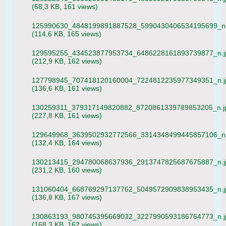
(68,3 KB, 161 views)
125990630_4848199891887528_5990430406534195699_n.
(114,6 KB, 165 views)
129595255_434523877953734_6486228161893739877_n.j
(212,9 KB, 162 views)
127798945_707418120160004_7224812235977349351_n.j
(136,6 KB, 161 views)
130259311_379317149820882_8720861339789853205_n.j
(227,8 KB, 161 views)
129649968_3639502932772566_3314348499445857106_n.
(132,4 KB, 164 views)
130213415_294780068637936_2913747825687675887_n.j
(231,2 KB, 160 views)
131060404_668769297137762_5049572909838953435_n.j
(136,8 KB, 167 views)
130863193_980745395669032_3227990593186764773_n.j
(168,3 KB, 162 views)