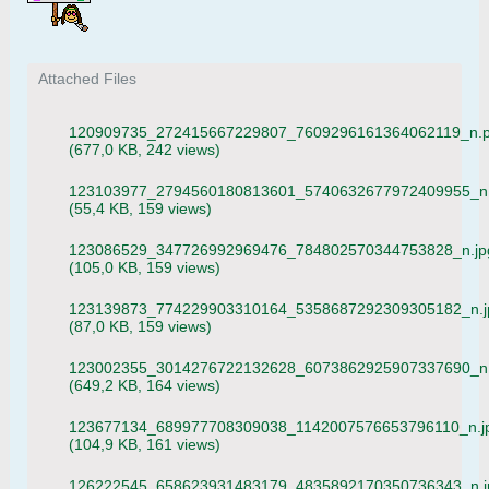
Attached Files
120909735_272415667229807_7609296161364062119_n.
(677,0 KB, 242 views)
123103977_2794560180813601_5740632677972409955_n.
(55,4 KB, 159 views)
123086529_347726992969476_784802570344753828_n.jp
(105,0 KB, 159 views)
123139873_774229903310164_5358687292309305182_n.j
(87,0 KB, 159 views)
123002355_3014276722132628_6073862925907337690_n
(649,2 KB, 164 views)
123677134_689977708309038_1142007576653796110_n.j
(104,9 KB, 161 views)
126222545_658623931483179_4835892170350736343_n.j