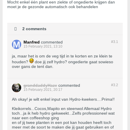
Mocht enkel één plant een ziekte of ongedierte krijgen dan
moet je de gezonde automatisch ook behandelen
2 comments
Manfred
commented
#3.
1
15 February 2021, 13:10
ja, maar het is om de veg tijd in te korten en ze klein te
houden?
doe jij zelf hydro? ongedierte gaat sowieso
over gans de tent dan.
granddaddyHaze
commented
#3.
2
15 February 2021, 20:17
Ah okay! je wilt enkel input van Hydro-kwekers....Prima!!
Kleikorrels...Cocos,Mapito en steenwol Allemaal Hydro
toch...ja ik heb hydro gekweekt...Zelfs professioneel wat
naar een coffeeshop ging
en of jij twee planten in een pot kan houden heeft toch
meer met de soort te maken die jij gaat gebruiken en of