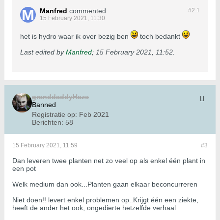
Manfred
commented
#2.
1
15 February 2021, 11:30
het is hydro waar ik over bezig ben
toch bedankt
Last edited by
Manfred
;
15 February 2021, 11:52
.
granddaddyHaze
Banned
Registratie op:
Feb 2021
Berichten:
58
15 February 2021, 11:59
#3
Dan leveren twee planten net zo veel op als enkel één plant in
een pot
Welk medium dan ook...Planten gaan elkaar beconcurreren
Niet doen!! levert enkel problemen op..Krijgt één een ziekte,
heeft de ander het ook, ongedierte hetzelfde verhaal