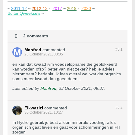
~
2011-12
~
2012-13
~
2017
~
2019
~
2020
~
BuitenQweeksels
~
2 comments
Manfred
commented
#5.
1
23 October 2021, 08:05
en kan dat kwaad ivm voedselopname die geblokkeerd
kan worden ofzo? beter van niet zeker? heb je advies
hieromtrent? bedankt! ik lees overal wel wat dat organics
soms meer kwaad dan goed doen...
Last edited by
Manfred
;
23 October 2021, 09:37
.
Elkwazizi
commented
#5.
2
30 October 2021, 10:27
In Hydro gebruik je best alleen minerale voeding, alles
organisch gaat leven en gaat voor schommelingen in PH
zorgen