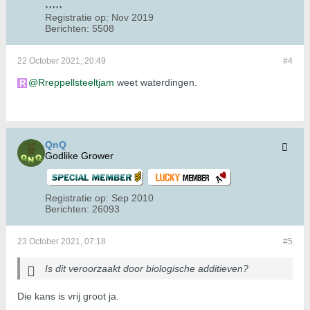
Registratie op:
Nov 2019
Berichten:
5508
22 October 2021, 20:49
#4
Rreppellsteeltjam
weet waterdingen.
QnQ
Godlike Grower
Registratie op:
Sep 2010
Berichten:
26093
23 October 2021, 07:18
#5
Is dit veroorzaakt door biologische additieven?
Die kans is vrij groot ja.