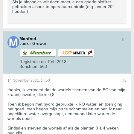
Als je bioponics wilt doen moet je een goede biofilter
gebruiken alsook temperatuurcontrole (e.g. onder 20°
houden)
Manfred
Junior Grower
Registratie op:
Feb 2018
Berichten:
563
14 November 2021, 14:50
#6
thanks, ik vermoed dat de wortels stierven van de EC van mijn
kraantjeswater, die is 0,8.
Toen ik begon met hydro gebruikte ik RO water, en toen ging
het goed. toen begon mijn ph te schommelen en ben ik naar
ongefilterd water overgestapt, een maand later waren de
wortels dood.
Sindsdien sterven de wortels af als de planten 3 à 4 weken
oud zijn...