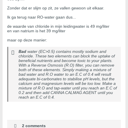
Zonder dat er slijm op zit, ze vallen gewoon uit elkaar.
Ik ga terug naar RO-water gaan dus...
de waarde van chloride in mijn leidingwater is 49 mg/liter
en van natrium is het 39 mg/liter
maar op deze manier:
Bad
water (EC>0.5) contains mostly sodium and
chloride. These two elements can block the uptake of
beneficial nutrients and become toxic to your plants.
With a Reverse Osmosis (R.O) filter, you can remove
both of these elements. Simply making a mixture of
bad water and R.O water to an E.C of 0.4 will result
adequate bi-carbonates to stabilise pH levels, but the
calcium and magnesium levels will be too low. Make a
mixture of R.O and tap-water until you reach an E.C of
0.2 and then add CANNA CALMAG AGENT until you
reach an E.C of 0.4.
2 comments