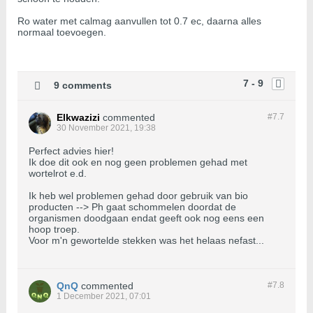
Ro water met calmag aanvullen tot 0.7 ec, daarna alles
normaal toevoegen.
7 - 9
9 comments
Elkwazizi
commented
#7.
7
30 November 2021, 19:38
Perfect advies hier!
Ik doe dit ook en nog geen problemen gehad met
wortelrot e.d.
Ik heb wel problemen gehad door gebruik van bio
producten --> Ph gaat schommelen doordat de
organismen doodgaan endat geeft ook nog eens een
hoop troep.
Voor m'n gewortelde stekken was het helaas nefast...
QnQ
commented
#7.
8
1 December 2021, 07:01