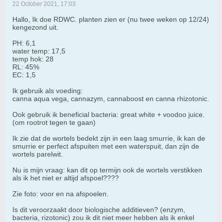
22 October 2021, 17:03
Hallo, Ik doe RDWC. planten zien er (nu twee weken op 12/24)
kengezond uit.
PH: 6,1
water temp: 17,5
temp hok: 28
RL: 45%
EC: 1,5
Ik gebruik als voeding:
canna aqua vega, cannazym, cannaboost en canna rhizotonic.
Ook gebruik ik beneficial bacteria: great white + voodoo juice.
(om rootrot tegen te gaan)
Ik zie dat de wortels bedekt zijn in een laag smurrie, ik kan de
smurrie er perfect afspuiten met een waterspuit, dan zijn de
wortels parelwit.
Nu is mijn vraag: kan dit op termijn ook de wortels verstikken
als ik het niet er altijd afspoel????
Zie foto: voor en na afspoelen.
Is dit veroorzaakt door biologische additieven? (enzym,
bacteria, rizotonic) zou ik dit niet meer hebben als ik enkel