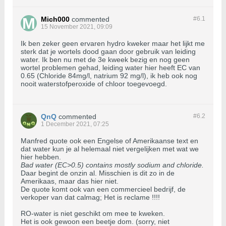
Mich000
commented
#6.
1
15 November 2021, 09:09
Ik ben zeker geen ervaren hydro kweker maar het lijkt me
sterk dat je wortels dood gaan door gebruik van leiding
water. Ik ben nu met de 3e kweek bezig en nog geen
wortel problemen gehad, leiding water hier heeft EC van
0.65 (Chloride 84mg/l, natrium 92 mg/l), ik heb ook nog
nooit waterstofperoxide of chloor toegevoegd.
QnQ
commented
#6.
2
1 December 2021, 07:25
Manfred quote ook een Engelse of Amerikaanse text en
dat water kun je al helemaal niet vergelijken met wat we
hier hebben.
Bad water (EC>0.5) contains mostly sodium and chloride.
Daar begint de onzin al. Misschien is dit zo in de
Amerikaas, maar das hier niet.
De quote komt ook van een commercieel bedrijf, de
verkoper van dat calmag; Het is reclame !!!!
RO-water is niet geschikt om mee te kweken.
Het is ook gewoon een beetje dom. (sorry, niet