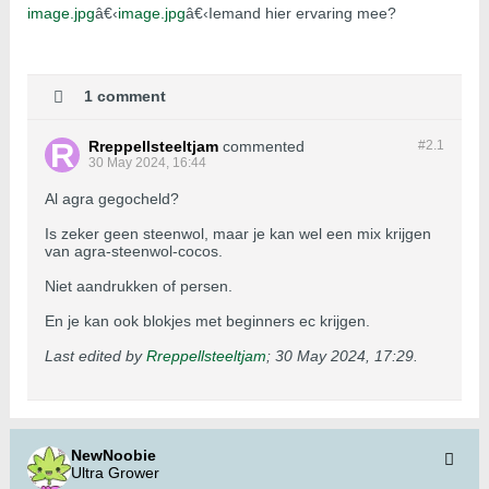
image.jpg
â€‹
image.jpg
â€‹Iemand hier ervaring mee?
1 comment
Rreppellsteeltjam
commented
#2.
1
30 May 2024, 16:44
Al agra gegocheld?
Is zeker geen steenwol, maar je kan wel een mix krijgen
van agra-steenwol-cocos.
Niet aandrukken of persen.
En je kan ook blokjes met beginners ec krijgen.
Last edited by
Rreppellsteeltjam
;
30 May 2024, 17:29
.
NewNoobie
Ultra Grower