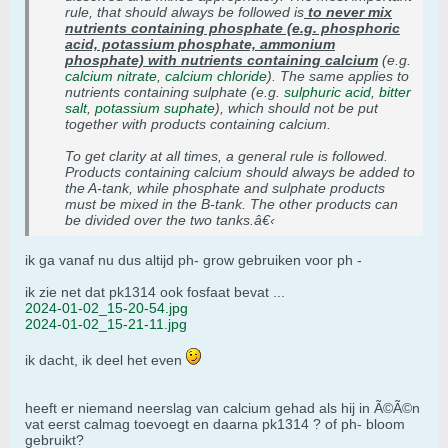
rule, that should always be followed is
to never mix
nutrients containing phosphate (e.g. phosphoric
acid, potassium phosphate, ammonium
phosphate) with nutrients containing calcium
(e.g.
calcium nitrate
,
calcium chloride
). The same applies to
nutrients containing sulphate (e.g.
sulphuric acid
,
bitter
salt
,
potassium suphate
), which should not be put
together with products containing calcium.
To get clarity at all times, a general rule is followed.
Products containing calcium should always be added to
the A-tank, while phosphate and sulphate products
must be mixed in the B-tank. The other products can
be divided over the two tanks.â€‹
ik ga vanaf nu dus altijd ph- grow gebruiken voor ph -
ik zie net dat pk1314 ook fosfaat bevat ...
2024-01-02_15-20-54.jpg
2024-01-02_15-21-11.jpg
ik dacht, ik deel het even
heeft er niemand neerslag van calcium gehad als hij in Ã©Ã©n
vat eerst calmag toevoegt en daarna pk1314 ? of ph- bloom
gebruikt?