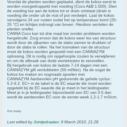
Voordat de planten worden geplaatst, dient de kokos eerst te
worden voorgedruppeld met voeding (Coco A&B 1:500). Dien
de voeding toe aan de kokos tot er drain ontstaat (drain is
voeding die onder uit de mat of pot verdwijnt. Laat de kokos
vervolgens 24 uur rusten zodat het op temperatuur komt (20-
25 °C) en lichtjes indroogt van boven. Hierdoor wortelen de
planten sneller.
CANNA Coco kan tot drie maal toe zonder probleem worden
hergebruikt. Zorg ervoor dat de kokos weer los van structuur
wordt door de zijkanten van de slabs samen te drukken of
door de slabs te rollen. Na het losmaken van de structuur
moet de kokos worden gespoeld met een CANNAZYM
oplossing. Dit is nodig om opgehoopte zouten te verwijderen
en om de afbraak van dode wortelresten te versnellen.
Bij hergebruik van kokos de laatste 7-14 dagen met een
CANNAZYM gift verdubbelen (50 ml/liter). Na de oogst de
kokos los maken en nogmaals spoelen met
CANNAZYM.Aanbevolen pH gedurende de gehele cyclus :
5.2-6.2. EC+ in de tabel is de EC waarde die moet worden
opgeteld bij de EC waarde die je meet in het leidingwater.
Meet je in je leidingwater bijvoorbeeld een EC van 0.5 dan
wordt de aanbevolen EC voor de eerste week 1,2-1,7 mS/cm.
Grtz replay
Last edited by
Jointjedraaien
;
9 March 2010, 21:28
.