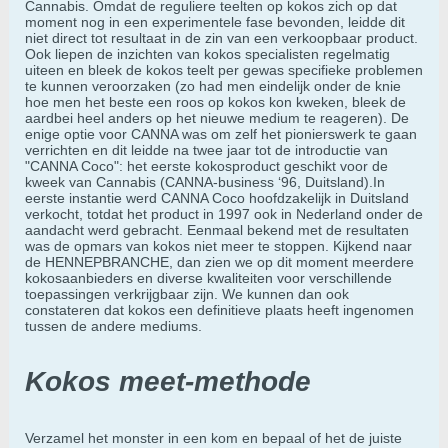
Cannabis. Omdat de reguliere teelten op kokos zich op dat
moment nog in een experimentele fase bevonden, leidde dit
niet direct tot resultaat in de zin van een verkoopbaar product.
Ook liepen de inzichten van kokos specialisten regelmatig
uiteen en bleek de kokos teelt per gewas specifieke problemen
te kunnen veroorzaken (zo had men eindelijk onder de knie
hoe men het beste een roos op kokos kon kweken, bleek de
aardbei heel anders op het nieuwe medium te reageren). De
enige optie voor CANNA was om zelf het pionierswerk te gaan
verrichten en dit leidde na twee jaar tot de introductie van
"CANNA Coco": het eerste kokosproduct geschikt voor de
kweek van Cannabis (CANNA-business ‘96, Duitsland).In
eerste instantie werd CANNA Coco hoofdzakelijk in Duitsland
verkocht, totdat het product in 1997 ook in Nederland onder de
aandacht werd gebracht. Eenmaal bekend met de resultaten
was de opmars van kokos niet meer te stoppen. Kijkend naar
de HENNEPBRANCHE, dan zien we op dit moment meerdere
kokosaanbieders en diverse kwaliteiten voor verschillende
toepassingen verkrijgbaar zijn. We kunnen dan ook
constateren dat kokos een definitieve plaats heeft ingenomen
tussen de andere mediums.
Kokos meet-methode
Verzamel het monster in een kom en bepaal of het de juiste