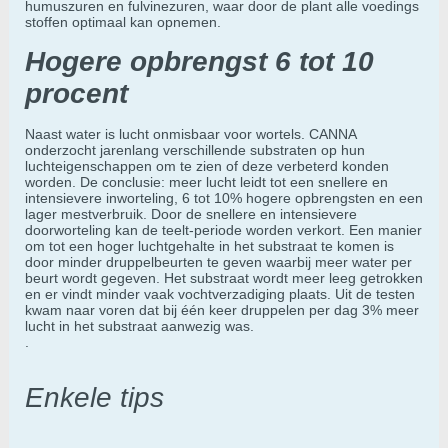
humuszuren en fulvinezuren, waar door de plant alle voedings
stoffen optimaal kan opnemen.
Hogere opbrengst 6 tot 10
procent
Naast water is lucht onmisbaar voor wortels. CANNA
onderzocht jarenlang verschillende substraten op hun
luchteigenschappen om te zien of deze verbeterd konden
worden. De conclusie: meer lucht leidt tot een snellere en
intensievere inworteling, 6 tot 10% hogere opbrengsten en een
lager mestverbruik. Door de snellere en intensievere
doorworteling kan de teelt-periode worden verkort. Een manier
om tot een hoger luchtgehalte in het substraat te komen is
door minder druppelbeurten te geven waarbij meer water per
beurt wordt gegeven. Het substraat wordt meer leeg getrokken
en er vindt minder vaak vochtverzadiging plaats. Uit de testen
kwam naar voren dat bij één keer druppelen per dag 3% meer
lucht in het substraat aanwezig was.
.
Enkele tips