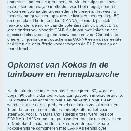
ontdekt als potentieel groeimedium. Met behulp van nieuwe
technieken en analyse methoden werd het mogelijk om uit
kokos een volwaardig groeimedium te creëren. Het was nu
mogelijk om gewassen op kokos te kweken met een lage EC
en een relatief korte teeltduur.CANNA, pionier bij uitstek,
raakte onder de indruk van de potenties van dit product. Na
jaren onderzoek slaagde CANNA erin om met kokos en een
speciale kokosvoeding een nieuw medium voor Cannabis te
creëren. Tijdens de introductie was CANNA een van de eerste
bedrijven die gebufferde kokos volgens de RHP norm op de
markt bracht.
Opkomst van Kokos in de
tuinbouw en hennepbranche
Na de introductie in de rozenteelt in de jaren ‘80, wordt er
begin ‘90 ook incidenteel kokos aan geboden in onze branche.
De kwaliteit was echter dubieus en de kennis nihil. Geen
wonder dat de eerste probeersels op kokos veelal mislukten.
Toen de roep om een natuurvriendelijk alternatief voor
steenwol, vooral in Duitsland, steeds groter werd, besloot
CANNA in 1993 samen te gaan werken met kokosspecialisten
in Nederland, India en Sri Lanka om zo de beschikbare
kokoskennis te combineren met CANNA’s kennis over