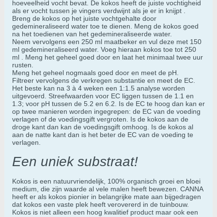
hoeveelheid vocht bevat. De kokos heeft de juiste vochtigheid
als er vocht tussen je vingers verdwijnt als je er in knijpt .
Breng de kokos op het juiste vochtgehalte door
gedemineraliseerd water toe te dienen. Meng de kokos goed
na het toedienen van het gedemineraliseerde water.
Neem vervolgens een 250 ml maatbeker en vul deze met 150
ml gedemineraliseerd water. Voeg hieraan kokos toe tot 250
ml . Meng het geheel goed door en laat het minimaal twee uur
rusten.
Meng het geheel nogmaals goed door en meet de pH.
Filtreer vervolgens de verkregen substantie en meet de EC.
Het beste kan na 3 à 4 weken een 1:1.5 analyse worden
uitgevoerd. Streefwaarden voor EC liggen tussen de 1.1 en
1.3; voor pH tussen de 5.2 en 6.2. Is de EC te hoog dan kan er
op twee manieren worden ingegrepen: de EC van de voeding
verlagen of de voedingsgift vergroten. Is de kokos aan de
droge kant dan kan de voedingsgift omhoog. Is de kokos al
aan de natte kant dan is het beter de EC van de voeding te
verlagen.
Een uniek substraat!
Kokos is een natuurvriendelijk, 100% organisch groei en bloei
medium, die zijn waarde al vele malen heeft bewezen. CANNA
heeft er als kokos pionier in belangrijke mate aan bijgedragen
dat kokos een vaste plek heeft verovererd in de tuinbouw.
Kokos is niet alleen een hoog kwalitief product maar ook een