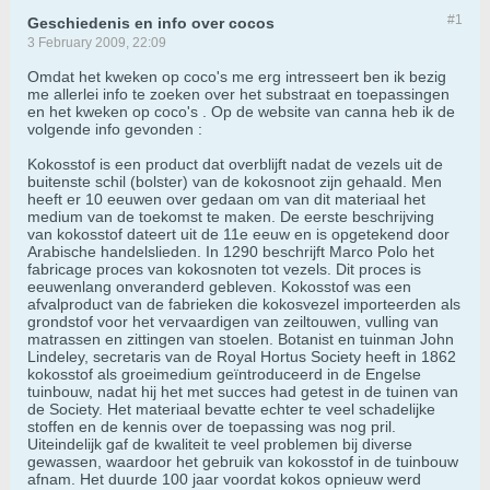
#1
Geschiedenis en info over cocos
3 February 2009, 22:09
Omdat het kweken op coco's me erg intresseert ben ik bezig
me allerlei info te zoeken over het substraat en toepassingen
en het kweken op coco's . Op de website van canna heb ik de
volgende info gevonden :
Kokosstof is een product dat overblijft nadat de vezels uit de
buitenste schil (bolster) van de kokosnoot zijn gehaald. Men
heeft er 10 eeuwen over gedaan om van dit materiaal het
medium van de toekomst te maken. De eerste beschrijving
van kokosstof dateert uit de 11e eeuw en is opgetekend door
Arabische handelslieden. In 1290 beschrijft Marco Polo het
fabricage proces van kokosnoten tot vezels. Dit proces is
eeuwenlang onveranderd gebleven. Kokosstof was een
afvalproduct van de fabrieken die kokosvezel importeerden als
grondstof voor het vervaardigen van zeiltouwen, vulling van
matrassen en zittingen van stoelen. Botanist en tuinman John
Lindeley, secretaris van de Royal Hortus Society heeft in 1862
kokosstof als groeimedium geïntroduceerd in de Engelse
tuinbouw, nadat hij het met succes had getest in de tuinen van
de Society. Het materiaal bevatte echter te veel schadelijke
stoffen en de kennis over de toepassing was nog pril.
Uiteindelijk gaf de kwaliteit te veel problemen bij diverse
gewassen, waardoor het gebruik van kokosstof in de tuinbouw
afnam. Het duurde 100 jaar voordat kokos opnieuw werd