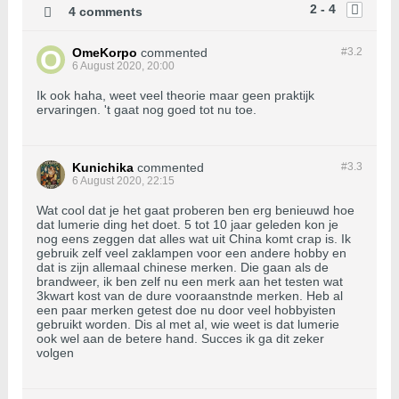
2 - 4
4 comments
OmeKorpo
commented
#3.
2
6 August 2020, 20:00
Ik ook haha, weet veel theorie maar geen praktijk
ervaringen. 't gaat nog goed tot nu toe.
Kunichika
commented
#3.
3
6 August 2020, 22:15
Wat cool dat je het gaat proberen ben erg benieuwd hoe
dat lumerie ding het doet. 5 tot 10 jaar geleden kon je
nog eens zeggen dat alles wat uit China komt crap is. Ik
gebruik zelf veel zaklampen voor een andere hobby en
dat is zijn allemaal chinese merken. Die gaan als de
brandweer, ik ben zelf nu een merk aan het testen wat
3kwart kost van de dure vooraanstnde merken. Heb al
een paar merken getest doe nu door veel hobbyisten
gebruikt worden. Dis al met al, wie weet is dat lumerie
ook wel aan de betere hand. Succes ik ga dit zeker
volgen