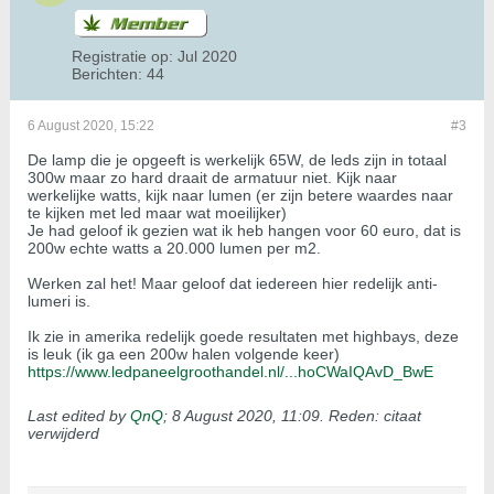
Registratie op:
Jul 2020
Berichten:
44
6 August 2020, 15:22
#3
De lamp die je opgeeft is werkelijk 65W, de leds zijn in totaal
300w maar zo hard draait de armatuur niet. Kijk naar
werkelijke watts, kijk naar lumen (er zijn betere waardes naar
te kijken met led maar wat moeilijker)
Je had geloof ik gezien wat ik heb hangen voor 60 euro, dat is
200w echte watts a 20.000 lumen per m2.
Werken zal het! Maar geloof dat iedereen hier redelijk anti-
lumeri is.
Ik zie in amerika redelijk goede resultaten met highbays, deze
is leuk (ik ga een 200w halen volgende keer)
https://www.ledpaneelgroothandel.nl/...hoCWaIQAvD_BwE
Last edited by
QnQ
;
8 August 2020, 11:09
.
Reden:
citaat
verwijderd