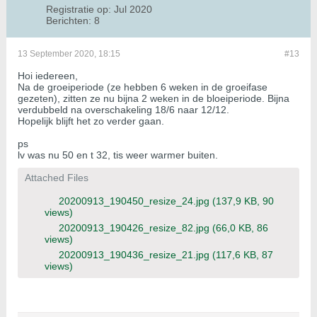
Registratie op:
Jul 2020
Berichten:
8
13 September 2020, 18:15
#13
Hoi iedereen,
Na de groeiperiode (ze hebben 6 weken in de groeifase
gezeten), zitten ze nu bijna 2 weken in de bloeiperiode. Bijna
verdubbeld na overschakeling 18/6 naar 12/12.
Hopelijk blijft het zo verder gaan.
ps
lv was nu 50 en t 32, tis weer warmer buiten.
Attached Files
20200913_190450_resize_24.jpg
(137,9 KB, 90
views)
20200913_190426_resize_82.jpg
(66,0 KB, 86
views)
20200913_190436_resize_21.jpg
(117,6 KB, 87
views)