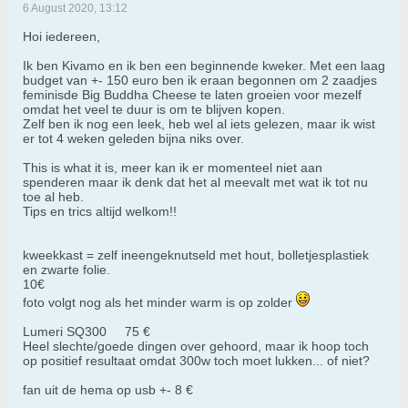
6 August 2020, 13:12
Hoi iedereen,
Ik ben Kivamo en ik ben een beginnende kweker. Met een laag
budget van +- 150 euro ben ik eraan begonnen om 2 zaadjes
feminisde Big Buddha Cheese te laten groeien voor mezelf
omdat het veel te duur is om te blijven kopen.
Zelf ben ik nog een leek, heb wel al iets gelezen, maar ik wist
er tot 4 weken geleden bijna niks over.
This is what it is, meer kan ik er momenteel niet aan
spenderen maar ik denk dat het al meevalt met wat ik tot nu
toe al heb.
Tips en trics altijd welkom!!
kweekkast = zelf ineengeknutseld met hout, bolletjesplastiek
en zwarte folie.
10€
foto volgt nog als het minder warm is op zolder
Lumeri SQ300
​75 €
Heel slechte/goede dingen over gehoord, maar ik hoop toch
op positief resultaat omdat 300w toch moet lukken... of niet?
fan uit de hema op usb +- 8 €