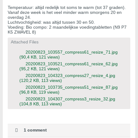
Temperatuur: altijd redelijk tot soms te warm (tot 37 graden).
Vanaf deze week is het veel minder warm smorgens 20 en
overdag 24.
Luchtvochtigheid: was altijd tussen 30 en 50.
Voeding: Bio compo: 2 maandelijkse voedingtabletten (N9 P7
K5 ZWAVEL 8)
Attached Files
20200823_103557_compress61_resize_71.jpg
(90,4 KB, 121 views)
20200823_103521_compress61_resize_62.jpg
(95,2 KB, 121 views)
20200823_104323_compress27_resize_4.jpg
(120,2 KB, 113 views)
20200823_103735_compress51_resize_87.jpg
(96,8 KB, 119 views)
20200823_104307_compress3_resize_32.jpg
(104,8 KB, 113 views)
1 comment