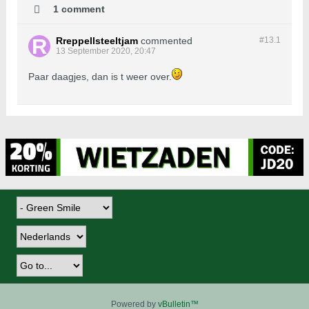
1 comment
Rreppellsteeltjam
commented
#13.
1
13 September 2020, 20:47
Paar daagjes, dan is t weer over.
Powered by
vBulletin™