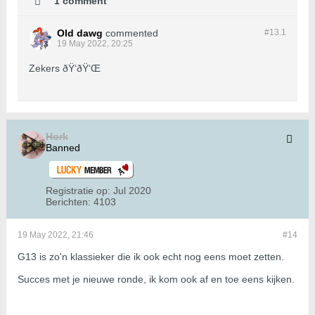
1 comment
Old dawg
commented
#13.
1
19 May 2022, 20:25
Zekers ðŸ‘ðŸ‘Œ
Hork
Banned
Registratie op:
Jul 2020
Berichten:
4103
19 May 2022, 21:46
#14
G13 is zo'n klassieker die ik ook echt nog eens moet zetten.
Succes met je nieuwe ronde, ik kom ook af en toe eens kijken.