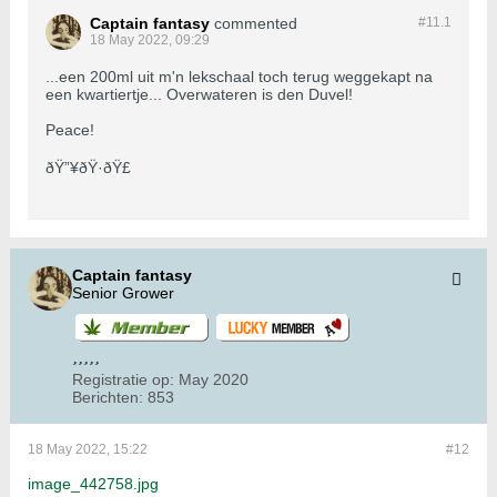
Captain fantasy
commented
#11.
1
18 May 2022, 09:29
...een 200ml uit m'n lekschaal toch terug weggekapt na
een kwartiertje... Overwateren is den Duvel!
Peace!
ðŸ”¥ðŸ·ðŸ£
Captain fantasy
Senior Grower
Registratie op:
May 2020
Berichten:
853
18 May 2022, 15:22
#12
image_442758.jpg