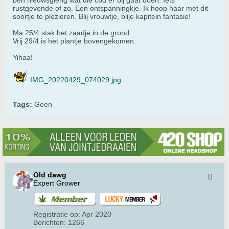
ben nieuwsgierig wat die cbd er bij gaat doen. Iets
rustgevende of zo. Een ontspanningkje. Ik hoop haar met dit
soortje te plezieren. Blij vrouwtje, blije kapitein fantasie!
Ma 25/4 stak het zaadje in de grond.
Vrij 29/4 is het plantje bovengekomen.
Yihaa!
IMG_20220429_074029.jpg
Tags:
Geen
Old dawg
Expert Grower
Registratie op:
Apr 2020
Berichten:
1266