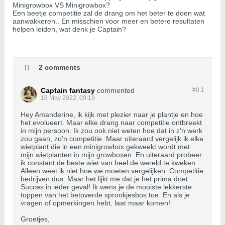
Minigrowbox VS Minigrowbox?
Een beetje competitie zal de drang om het beter te doen wat
aanwakkeren.. En misschien voor meer en betere resultaten
helpen leiden, wat denk je Captain?
2 comments
Captain fantasy
commented
#9.
1
18 May 2022, 09:19
Hey Amanderine, ik kijk met plezier naar je plantje en hoe
het evolueert. Maar elke drang naar competitie ontbreekt
in mijn persoon. Ik zou ook niet weten hoe dat in z'n werk
zou gaan, zo'n competitie. Maar uiteraard vergelijk ik elke
wietplant die in een minigrowbox gekweekt wordt met
mijn wietplanten in mijn growboxen. En uiteraard probeer
ik constant de beste wiet van heel de wereld te kweken.
Alleen weet ik niet hoe we moeten vergelijken. Competitie
bedrijven dus. Maar het lijkt me dat je het prima doet.
Succes in ieder geval! Ik wens je de mooiste lekkerste
toppen van het betoverde sprookjesbos toe. En als je
vragen of opmerkingen hebt, laat maar komen!
Groetjes,