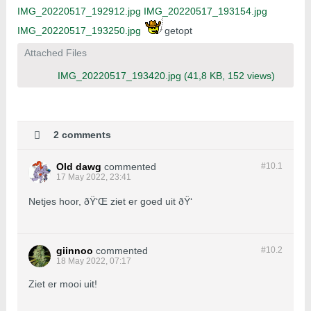
IMG_20220517_192912.jpg
IMG_20220517_193154.jpg
IMG_20220517_193250.jpg
getopt
Attached Files
IMG_20220517_193420.jpg
(41,8 KB, 152 views)
2 comments
Old dawg
commented
#10.
1
17 May 2022, 23:41
Netjes hoor, ðŸ‘Œ ziet er goed uit ðŸ‘
giinnoo
commented
#10.
2
18 May 2022, 07:17
Ziet er mooi uit!