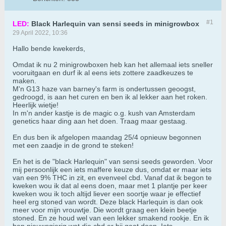
#1
LED:
Black Harlequin van sensi seeds in minigrowbox
29 April 2022, 10:36
Hallo bende kwekerds,
Omdat ik nu 2 minigrowboxen heb kan het allemaal iets sneller
vooruitgaan en durf ik al eens iets zottere zaadkeuzes te
maken.
M'n G13 haze van barney's farm is ondertussen geoogst,
gedroogd, is aan het curen en ben ik al lekker aan het roken.
Heerlijk wietje!
In m'n ander kastje is de magic o.g. kush van Amsterdam
genetics haar ding aan het doen. Traag maar gestaag.
En dus ben ik afgelopen maandag 25/4 opnieuw begonnen
met een zaadje in de grond te steken!
En het is de "black Harlequin" van sensi seeds geworden. Voor
mij persoonlijk een iets maffere keuze dus, omdat er maar iets
van een 9% THC in zit, en evenveel cbd. Vanaf dat ik begon te
kweken wou ik dat al eens doen, maar met 1 plantje per keer
kweken wou ik toch altijd liever een soortje waar je effectief
heel erg stoned van wordt. Deze black Harlequin is dan ook
meer voor mijn vrouwtje. Die wordt graag een klein beetje
stoned. En ze houd wel van een lekker smakend rookje. En ik