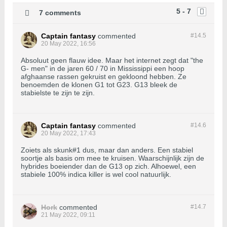
5 - 7
7 comments
Captain fantasy
commented
#14.
5
20 May 2022, 16:56
Absoluut geen flauw idee. Maar het internet zegt dat "the
G- men" in de jaren 60 / 70 in Mississippi een hoop
afghaanse rassen gekruist en gekloond hebben. Ze
benoemden de klonen G1 tot G23. G13 bleek de
stabielste te zijn te zijn.
Captain fantasy
commented
#14.
6
20 May 2022, 17:43
Zoiets als skunk#1 dus, maar dan anders. Een stabiel
soortje als basis om mee te kruisen. Waarschijnlijk zijn de
hybrides boeiender dan de G13 op zich. Alhoewel, een
stabiele 100% indica killer is wel cool natuurlijk.
Hork
commented
#14.
7
21 May 2022, 09:11