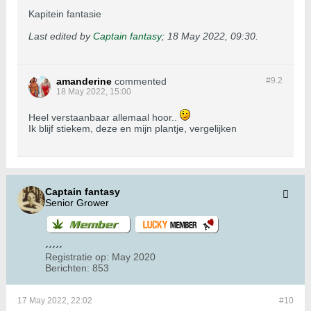
Kapitein fantasie
Last edited by
Captain fantasy
;
18 May 2022, 09:30
.
amanderine
commented
#9.
2
18 May 2022, 15:00
Heel verstaanbaar allemaal hoor..
Ik blijf stiekem, deze en mijn plantje, vergelijken
Captain fantasy
Senior Grower
Registratie op:
May 2020
Berichten:
853
17 May 2022, 22:02
#10