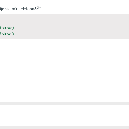
je via m'n telefoonðŸ˜‚
3 views)
3 views)