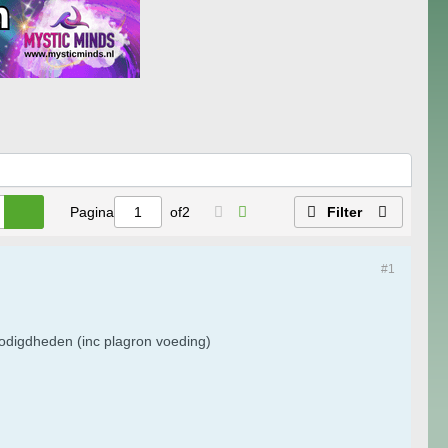
Pagina
of
2
Filter
#1
nodigdheden (inc plagron voeding)