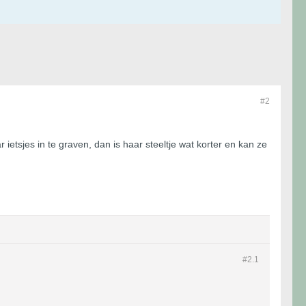
#2
etsjes in te graven, dan is haar steeltje wat korter en kan ze
#2.
1