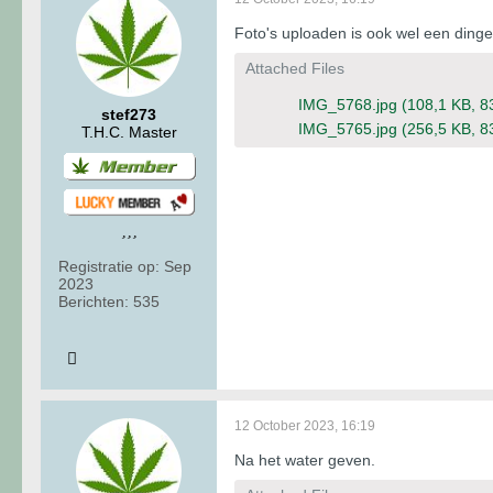
Foto's uploaden is ook wel een dinget
Attached Files
IMG_5768.jpg
(108,1 KB, 8
stef273
IMG_5765.jpg
(256,5 KB, 8
T.H.C. Master
Registratie op:
Sep
2023
Berichten:
535
12 October 2023, 16:19
Na het water geven.