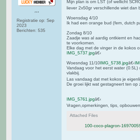
Mijn plan is om LST (of wellicht SCR
liever 2x50gr verschillende wiet dan 
Woensdag 4/10
Registratie op:
Sep
Ik had een orange bud (fem, dutch p
2023
Berichten:
535
Zondag 8/10
Zaadje was al aardig ontkiemt en ha
te voorkomen.
Elke dag met de vinger in de kokos o
IMG_5737.jpg
â€‹
Woesndag 11/10
IMG_5738.jpg
â€‹
IM
Vandaag voor het eerst water (0.5L)
vlakbij.
Las vandaag dat met kokos je eigenl
De groei lijkt wat gestagneert ten op 
IMG_5761.jpg
â€‹
Vragen,opmerkingen, tips, opbouwend
Attached Files
100-coco-plagron-1697005