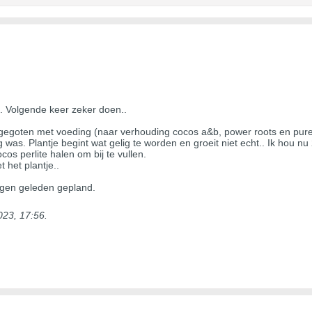
. Volgende keer zeker doen..
 gegoten met voeding (naar verhouding cocos a&b, power roots en pur
was. Plantje begint wat gelig te worden en groeit niet echt.. Ik hou nu
os perlite halen om bij te vullen.
 het plantje..
agen geleden gepland.
023, 17:56
.