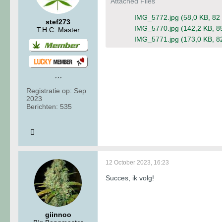
Attached Files
IMG_5772.jpg
(58,0 KB, 82
stef273
IMG_5770.jpg
(142,2 KB, 8
T.H.C. Master
IMG_5771.jpg
(173,0 KB, 8
Registratie op:
Sep
2023
Berichten:
535
12 October 2023, 16:23
Succes, ik volg!
giinnoo