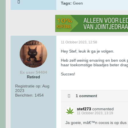
Tags:
Geen
11 October 2023, 12:58
Hey Stef, leuk ik ga je volgen.
Heb zelf weinig ervaring en ben ook 
haar toekomstige blaadjes beter dra
Ex user 54404
Succes!
Retired
Registratie op:
Aug
2023
Berichten:
1454
1 comment
stef273
commented
11 October 2023, 13:19
Ja goeie, mâ€™n cocos is op dus z