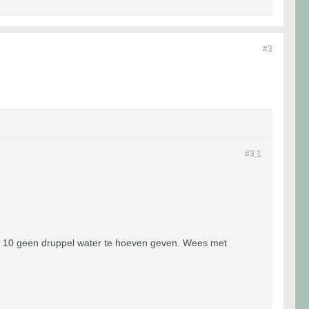
#3
#3.
1
of 10 geen druppel water te hoeven geven. Wees met