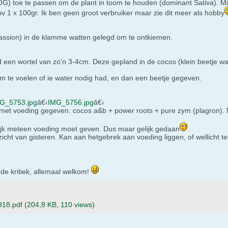
OG) toe te passen om de plant in toom te houden (dominant Sativa). Mij
bv 1 x 100gr. Ik ben geen groot verbruiker maar zie dit meer als hobby
assion) in de klamme watten gelegd om te ontkiemen.
d een wortel van zo'n 3-4cm. Deze gepland in de cocos (klein beetje w
m te voelen of ie water nodig had, en dan een beetje gegeven.
G_5753.jpg
â€‹
IMG_5756.jpg
â€‹
 met voeding gegeven: cocos a&b + power roots + pure zym (plagron). 
ijk meteen voeding moet geven. Dus maar gelijk gedaan
.
zicht van gisteren. Kan aan hetgebrek aan voeding liggen, of wellicht tev
e kritiek, allemaal welkom!
918.pdf
(204,8 KB, 110 views)