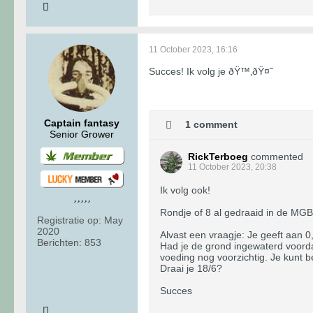
11 October 2023, 16:16
Succes! Ik volg je ðŸ™‚ðŸ¤˜
Captain fantasy
1 comment
Senior Grower
RickTerboeg
commented
11 October 2023, 20:38
Ik volg ook!
Rondje of 8 al gedraaid in de MG
Registratie op:
May
2020
Alvast een vraagje: Je geeft aan 0
Berichten:
853
Had je de grond ingewaterd voord
voeding nog voorzichtig. Je kunt be
Draai je 18/6?
Succes