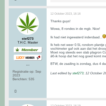
12 October 2023, 16:16
Thanks guys!
Wowa, 8 rondes in de mgb. Nice!
Ik had niet ingewaterd inderdaad...
stef273
T.H.C. Master
Ik heb net weer 0.5L rondom plantje
vochtmeter gaf ook aan dat het droog 
Moet nog steeds een slab plagron Coc
â€‹ik hoop dat het nog goed komt met
BTW, de zaailing is zondag, dus 4 d
Registratie op:
Sep
Last edited by
stef273
;
12 October 2
2023
Berichten:
535
12 October 2023, 16:19