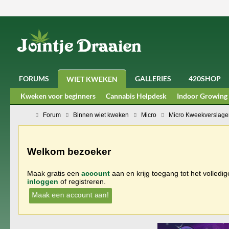
FORUMS
GALLERIES
420SHOP
WIET KWEKEN
Kweken voor beginners
Cannabis Helpdesk
Indoor Growing
Forum
Binnen wiet kweken
Micro
Micro Kweekverslage
Welkom bezoeker
Maak gratis een
account
aan en krijg toegang tot het volledi
inloggen
of registreren.
Maak een account aan!