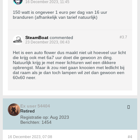
16 December 2023, 11:45
150 watt is ongeveer 1 euro per dag van 16 uur
branduren (afhankelijk van tarief natuurlijk)
SteamBoat
commented
#3.
7
23 December 2023, 06:43
Het is een auto flower dus maakt niet uit hoeveel uur licht
die krijg ook met 6a7 uur doet die gewoon zn ding.
Natuurlijk krijg je met meer lichturen wel een dikkere
opbrengst. Maar ik zou niet gaan knooien met ledlicht bij
dat raam als je dan toch lampen wil zet dan gewoon een
60x60 neer.
Ex user 54404
Retired
Registratie op:
Aug 2023
Berichten:
1454
16 December 2023, 07:08
#4