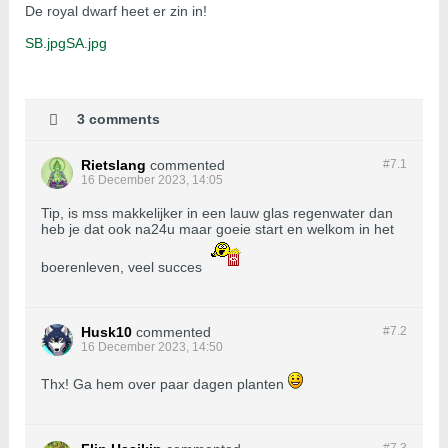
De royal dwarf heet er zin in!
SB.jpg
SA.jpg
3 comments
Rietslang
commented
#7.
1
16 December 2023, 14:05
Tip, is mss makkelijker in een lauw glas regenwater dan
heb je dat ook na24u maar goeie start en welkom in het
boerenleven, veel succes
Husk10
commented
#7.
2
16 December 2023, 14:50
Thx! Ga hem over paar dagen planten