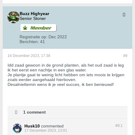
Buzz Highyear
Senior Stoner
Registratie op:
Dec 2022
Berichten:
41
16 December 2023, 17:38
#9
Idd zaad gewoon in de grond planten, als het oud zaad is leg
ik het eerst een nachtje in een glas water.
Je plantje gaat te weinig licht hebben om iets moois te krijgen
zoals eerder aangehaald hierboven.
Desalniettemin wens ik je veel succes, ik ben benieuwd!
1 comment
Husk10
commented
#9.
1
17 December 2023, 13:01