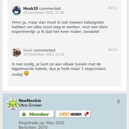
Husk10
commented
#13.
1
16 December 2023, 21:36
Hmm ja, maar dan moet ik ook meteen kabelgoten
hebben om alles mooi weg te werken, voor een klein
experimentje :p Ik laat het even malen, bedankt!
Hork
commented
#13.
2
16 December 2023, 21:40
Is niet nodig, je kunt ze aan elkaar lussen met de
bijgeleverde kabels, dus je hebt maar 1 stopcontact
nodig!
NewNoobie
Ultra Grower
Registratie op:
May 2022
Berichten:
2070