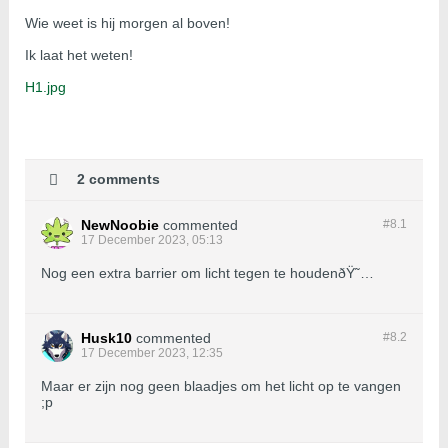
Wie weet is hij morgen al boven!
Ik laat het weten!
H1.jpg
2 comments
NewNoobie
commented
#8.
1
17 December 2023, 05:13
Nog een extra barrier om licht tegen te houdenðŸ˜…
Husk10
commented
#8.
2
17 December 2023, 12:35
Maar er zijn nog geen blaadjes om het licht op te vangen
;p