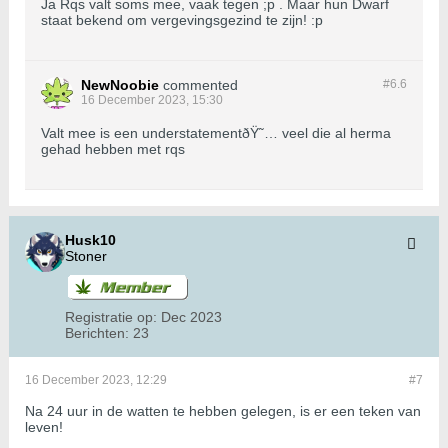
Ja Rqs valt soms mee, vaak tegen ;p . Maar hun Dwarf
staat bekend om vergevingsgezind te zijn! :p
NewNoobie
commented
#6.
6
16 December 2023, 15:30
Valt mee is een understatementðŸ˜… veel die al herma
gehad hebben met rqs
Husk10
Stoner
Registratie op:
Dec 2023
Berichten:
23
16 December 2023, 12:29
#7
Na 24 uur in de watten te hebben gelegen, is er een teken van
leven!