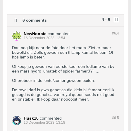
4 - 6
6 comments
NewNoobie
commented
#6.
4
16 December 2023, 12:54
Dan nog kijk naar de foto door het raam. Ziet er maar
bewolkt uit. Zelfs gewoon een tl lamp kan al helpen. Of
hps lamp is beter.
Of koop je gewoon van eerste keer een ledlamp van bv
een mars hydro lumatek of spider farmerðŸ˜….
Of probeer in de lente/zomer gewoon buiten.
De royal darf is gwn genetica die klein blijft maar eerliijk
gezegd is de genetica van royal queen seeds niet goed
en onstabiel. Ik koop daar noooooit meer.
Husk10
commented
#6.
5
16 December 2023, 13:18