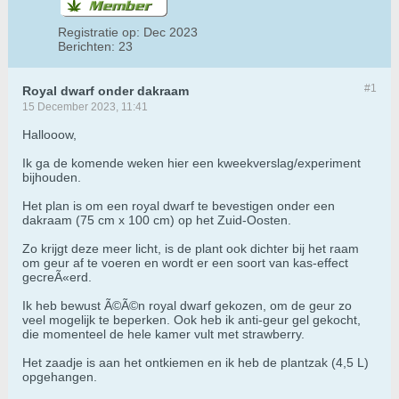
Registratie op:
Dec 2023
Berichten:
23
#1
Royal dwarf onder dakraam
15 December 2023, 11:41
Hallooow,
Ik ga de komende weken hier een kweekverslag/experiment
bijhouden.
Het plan is om een royal dwarf te bevestigen onder een
dakraam (75 cm x 100 cm) op het Zuid-Oosten.
Zo krijgt deze meer licht, is de plant ook dichter bij het raam
om geur af te voeren en wordt er een soort van kas-effect
gecreÃ«erd.
Ik heb bewust Ã©Ã©n royal dwarf gekozen, om de geur zo
veel mogelijk te beperken. Ook heb ik anti-geur gel gekocht,
die momenteel de hele kamer vult met strawberry.
Het zaadje is aan het ontkiemen en ik heb de plantzak (4,5 L)
opgehangen.