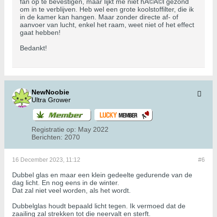
fan op te bevestigen, maar lijkt me niet hÃ©Ã©l gezond
om in te verblijven. Heb wel een grote koolstoffilter, die ik
in de kamer kan hangen. Maar zonder directe af- of
aanvoer van lucht, enkel het raam, weet niet of het effect
gaat hebben!
Bedankt!
NewNoobie
Ultra Grower
Registratie op:
May 2022
Berichten:
2070
16 December 2023, 11:12
#6
Dubbel glas en maar een klein gedeelte gedurende van de
dag licht. En nog eens in de winter.
Dat zal niet veel worden, als het wordt.
Dubbelglas houdt bepaald licht tegen. Ik vermoed dat de
zaailing zal strekken tot die neervalt en sterft.