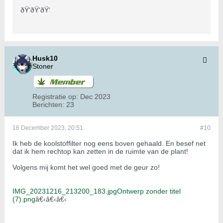
ðŸ‘ðŸ‘ðŸ‘
Husk10
Stoner
Registratie op:
Dec 2023
Berichten:
23
16 December 2023, 20:51
#10
Ik heb de koolstoffilter nog eens boven gehaald. En besef net
dat ik hem rechtop kan zetten in de ruimte van de plant!
Volgens mij komt het wel goed met de geur zo!
IMG_20231216_213200_183.jpg
Ontwerp zonder titel
(7).png
â€‹â€‹â€‹