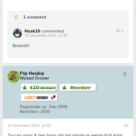
1 comment
Husk10
commented
#2.
1
15 December 2023, 11:48
Bedankt!
Flip Hasjkip
Wicked Grower
Registratie op:
Sep 2008
Berichten:
3595
15 December 2023, 16:30
#3
Succes maar ik ben bang dat het plantje te weinig licht krijgt