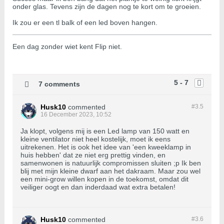
onder glas. Tevens zijn de dagen nog te kort om te groeien.
Ik zou er een tl balk of een led boven hangen.
Een dag zonder wiet kent Flip niet.
5 - 7
7 comments
Husk10
commented
#3.
5
16 December 2023, 10:52
Ja klopt, volgens mij is een Led lamp van 150 watt en
kleine ventilator niet heel kostelijk, moet ik eens
uitrekenen. Het is ook het idee van 'een kweeklamp in
huis hebben' dat ze niet erg prettig vinden, en
samenwonen is natuurlijk compromissen sluiten ;p Ik ben
blij met mijn kleine dwarf aan het dakraam. Maar zou wel
een mini-grow willen kopen in de toekomst, omdat dit
veiliger oogt en dan inderdaad wat extra betalen!
Husk10
commented
#3.
6