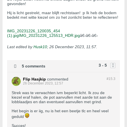
gevonden!
Hij is licht gestrekt, maar blijft rechtstaan! :p Ik heb de bodem
bedekt met witte kiezel om zo het zonlicht beter te reflecteren!
IMG_20231226_120035_454
(1).jpg
IMG_20231226_125513_HDR.jpg
â€‹â€‹â€‹
Last edited by
Husk10
;
26 December 2023, 11:57
.
3 - 5
5 comments
Flip Hasjkip
commented
#15.
3
26 December 2023, 12:57
Strek was te verwachten ivm beperkt licht. Ik zou de
kiezel eraf halen, de pot aanvullen met aarde tot aan de
lobblaadjes en dan eventueel aanvullen met grind.
Het begin is er iig, nu is het een beetje tlc en heel veel
geduld
Succes!