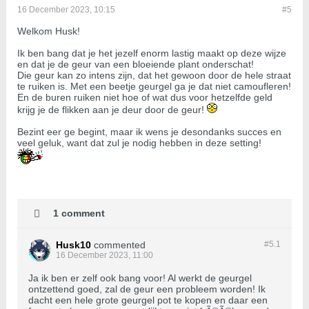
16 December 2023, 10:15
#5
Welkom Husk!
Ik ben bang dat je het jezelf enorm lastig maakt op deze wijze
en dat je de geur van een bloeiende plant onderschat!
Die geur kan zo intens zijn, dat het gewoon door de hele straat
te ruiken is. Met een beetje geurgel ga je dat niet camoufleren!
En de buren ruiken niet hoe of wat dus voor hetzelfde geld
krijg je de flikken aan je deur door de geur!
Bezint eer ge begint, maar ik wens je desondanks succes en
veel geluk, want dat zul je nodig hebben in deze setting!
1 comment
Husk10
commented
#5.
1
16 December 2023, 11:00
Ja ik ben er zelf ook bang voor! Al werkt de geurgel
ontzettend goed, zal de geur een probleem worden! Ik
dacht een hele grote geurgel pot te kopen en daar een