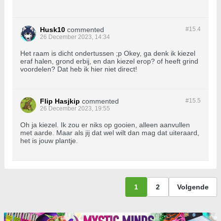
Husk10
commented
#15.
4
26 December 2023, 14:34
Het raam is dicht ondertussen ;p Okey, ga denk ik kiezel
eraf halen, grond erbij, en dan kiezel erop? of heeft grind
voordelen? Dat heb ik hier niet direct!
Flip Hasjkip
commented
#15.
5
26 December 2023, 19:55
Oh ja kiezel. Ik zou er niks op gooien, alleen aanvullen
met aarde. Maar als jij dat wel wilt dan mag dat uiteraard,
het is jouw plantje.
1
2
Volgende