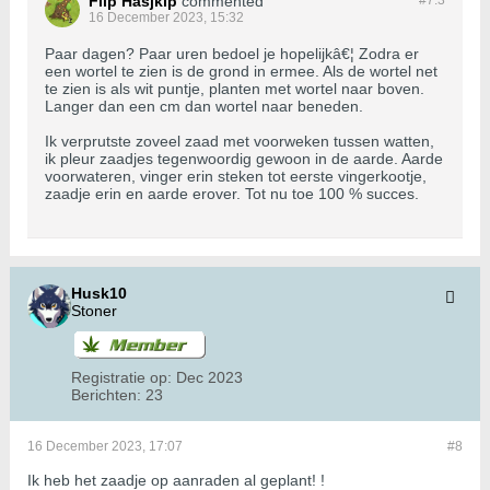
Flip Hasjkip
commented
#7.
3
16 December 2023, 15:32
Paar dagen? Paar uren bedoel je hopelijkâ€¦ Zodra er
een wortel te zien is de grond in ermee. Als de wortel net
te zien is als wit puntje, planten met wortel naar boven.
Langer dan een cm dan wortel naar beneden.
Ik verprutste zoveel zaad met voorweken tussen watten,
ik pleur zaadjes tegenwoordig gewoon in de aarde. Aarde
voorwateren, vinger erin steken tot eerste vingerkootje,
zaadje erin en aarde erover. Tot nu toe 100 % succes.
Husk10
Stoner
Registratie op:
Dec 2023
Berichten:
23
16 December 2023, 17:07
#8
Ik heb het zaadje op aanraden al geplant! !