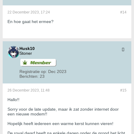
22 December 2023, 17:24
#14
En hoe gaat het ermee?
Husk10
Stoner
Registratie op:
Dec 2023
Berichten:
23
26 December 2023, 11:48
#15
Hallo!!
Sorry voor de late update, maar ik zat zonder internet door
een nieuwe modem!!
Hopelijk heeft iedereen een warme kerst kunnen vieren!
De royal dwarf heeft na enkele dagen onder de grond het licht