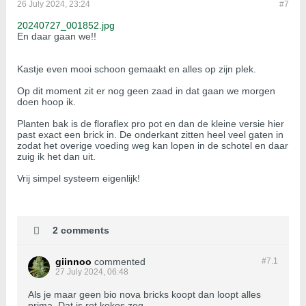
26 July 2024, 23:24
#7
20240727_001852.jpg
En daar gaan we!!
Kastje even mooi schoon gemaakt en alles op zijn plek.
Op dit moment zit er nog geen zaad in dat gaan we morgen
doen hoop ik.
Planten bak is de floraflex pro pot en dan de kleine versie hier
past exact een brick in. De onderkant zitten heel veel gaten in
zodat het overige voeding weg kan lopen in de schotel en daar
zuig ik het dan uit.
Vrij simpel systeem eigenlijk!
2 comments
giinnoo
commented
#7.
1
27 July 2024, 06:48
Als je maar geen bio nova bricks koopt dan loopt alles
prima. Dat is rot kokos zeg.