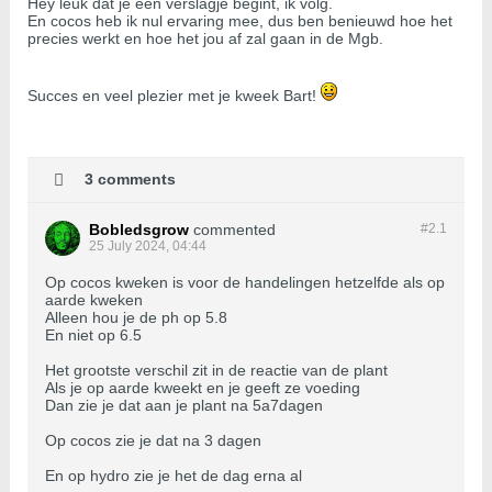
Hey leuk dat je een verslagje begint, ik volg.
En cocos heb ik nul ervaring mee, dus ben benieuwd hoe het
precies werkt en hoe het jou af zal gaan in de Mgb.
Succes en veel plezier met je kweek Bart!
3 comments
Bobledsgrow
commented
#2.
1
25 July 2024, 04:44
Op cocos kweken is voor de handelingen hetzelfde als op
aarde kweken
Alleen hou je de ph op 5.8
En niet op 6.5
Het grootste verschil zit in de reactie van de plant
Als je op aarde kweekt en je geeft ze voeding
Dan zie je dat aan je plant na 5a7dagen
Op cocos zie je dat na 3 dagen
En op hydro zie je het de dag erna al