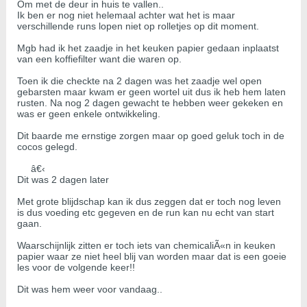
Om met de deur in huis te vallen..
Ik ben er nog niet helemaal achter wat het is maar
verschillende runs lopen niet op rolletjes op dit moment.
Mgb had ik het zaadje in het keuken papier gedaan inplaatst
van een koffiefilter want die waren op.
Toen ik die checkte na 2 dagen was het zaadje wel open
gebarsten maar kwam er geen wortel uit dus ik heb hem laten
rusten. Na nog 2 dagen gewacht te hebben weer gekeken en
was er geen enkele ontwikkeling.
Dit baarde me ernstige zorgen maar op goed geluk toch in de
cocos gelegd.
â€‹
Dit was 2 dagen later
Met grote blijdschap kan ik dus zeggen dat er toch nog leven
is dus voeding etc gegeven en de run kan nu echt van start
gaan.
Waarschijnlijk zitten er toch iets van chemicaliÃ«n in keuken
papier waar ze niet heel blij van worden maar dat is een goeie
les voor de volgende keer!!
Dit was hem weer voor vandaag..