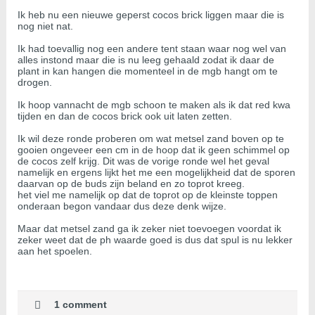
Ik heb nu een nieuwe geperst cocos brick liggen maar die is
nog niet nat.
Ik had toevallig nog een andere tent staan waar nog wel van
alles instond maar die is nu leeg gehaald zodat ik daar de
plant in kan hangen die momenteel in de mgb hangt om te
drogen.
Ik hoop vannacht de mgb schoon te maken als ik dat red kwa
tijden en dan de cocos brick ook uit laten zetten.
Ik wil deze ronde proberen om wat metsel zand boven op te
gooien ongeveer een cm in de hoop dat ik geen schimmel op
de cocos zelf krijg. Dit was de vorige ronde wel het geval
namelijk en ergens lijkt het me een mogelijkheid dat de sporen
daarvan op de buds zijn beland en zo toprot kreeg.
het viel me namelijk op dat de toprot op de kleinste toppen
onderaan begon vandaar dus deze denk wijze.
Maar dat metsel zand ga ik zeker niet toevoegen voordat ik
zeker weet dat de ph waarde goed is dus dat spul is nu lekker
aan het spoelen.
1 comment