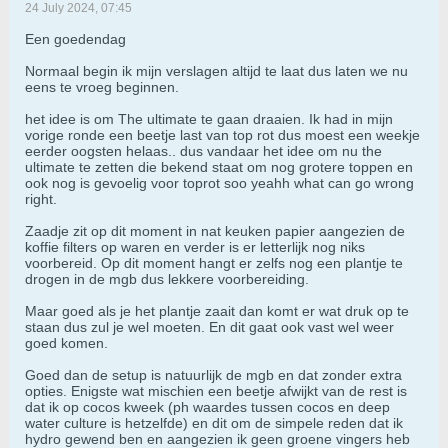
24 July 2024, 07:45
Een goedendag
Normaal begin ik mijn verslagen altijd te laat dus laten we nu
eens te vroeg beginnen.
het idee is om The ultimate te gaan draaien. Ik had in mijn
vorige ronde een beetje last van top rot dus moest een weekje
eerder oogsten helaas.. dus vandaar het idee om nu the
ultimate te zetten die bekend staat om nog grotere toppen en
ook nog is gevoelig voor toprot soo yeahh what can go wrong
right.
Zaadje zit op dit moment in nat keuken papier aangezien de
koffie filters op waren en verder is er letterlijk nog niks
voorbereid. Op dit moment hangt er zelfs nog een plantje te
drogen in de mgb dus lekkere voorbereiding.
Maar goed als je het plantje zaait dan komt er wat druk op te
staan dus zul je wel moeten. En dit gaat ook vast wel weer
goed komen.
Goed dan de setup is natuurlijk de mgb en dat zonder extra
opties. Enigste wat mischien een beetje afwijkt van de rest is
dat ik op cocos kweek (ph waardes tussen cocos en deep
water culture is hetzelfde) en dit om de simpele reden dat ik
hydro gewend ben en aangezien ik geen groene vingers heb