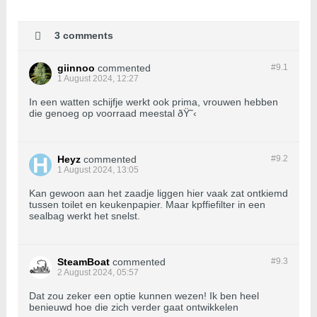
3 comments
giinnoo
commented
#9.
1
1 August 2024, 12:27
In een watten schijfje werkt ook prima, vrouwen hebben
die genoeg op voorraad meestal ðŸ˜‹
Heyz
commented
#9.
2
1 August 2024, 13:05
Kan gewoon aan het zaadje liggen hier vaak zat ontkiemd
tussen toilet en keukenpapier. Maar kpffiefilter in een
sealbag werkt het snelst.
SteamBoat
commented
#9.
3
2 August 2024, 05:57
Dat zou zeker een optie kunnen wezen! Ik ben heel
benieuwd hoe die zich verder gaat ontwikkelen