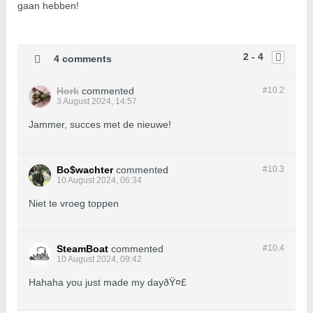
gaan hebben!
2 - 4
4 comments
Hork
commented
#10.
2
3 August 2024, 14:57
Jammer, succes met de nieuwe!
Bo$wachter
commented
#10.
3
10 August 2024, 06:34
Niet te vroeg toppen
SteamBoat
commented
#10.
4
10 August 2024, 09:42
Hahaha you just made my dayðŸ¤£