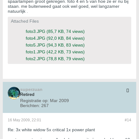
spaarlampen groot gekregen. foto 4 en 5 van hoe ze er nu bij
staan. me buitenweed gaat ook wel goed, wel langzamer
natuurlijk .
Attached Files
foto3.JPG
(85,7 KB, 74 views)
foto4.JPG
(92,0 KB, 84 views)
foto5.JPG
(94,3 KB, 83 views)
foto1.JPG
(42,2 KB, 73 views)
foto2.JPG
(78,8 KB, 79 views)
superzuan
Retired
Registratie op:
Mar 2009
Berichten:
267
16 May 2009, 22:01
#14
Re: 3x white widow 5x critical 1x power plant