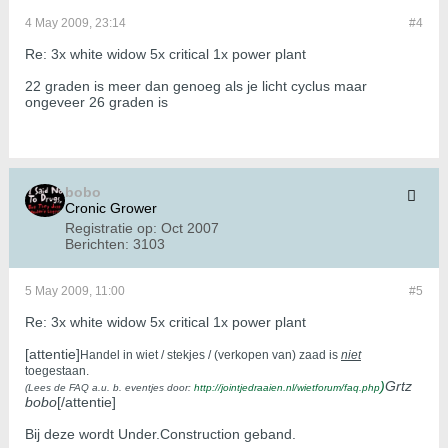
4 May 2009, 23:14
#4
Re: 3x white widow 5x critical 1x power plant
22 graden is meer dan genoeg als je licht cyclus maar
ongeveer 26 graden is
bobo
Cronic Grower
Registratie op:
Oct 2007
Berichten:
3103
5 May 2009, 11:00
#5
Re: 3x white widow 5x critical 1x power plant
[attentie]
Handel in wiet / stekjes / (verkopen van) zaad is
niet
toegestaan.
)
Grtz
(Lees de FAQ a.u. b. eventjes door:
http://jointjedraaien.nl/wietforum/faq.php
bobo
[/attentie]
Bij deze wordt Under.Construction geband.