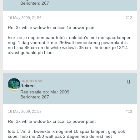
Berichten:
267
16 May 2009, 21:56
#12
Re: 3x white widow 5x critical 1x power plant
hier zie je nog een paar foto's. ook foto's met me spaarlampen
nog, 1 dag voordat ik me 250watt binnenkreeg.powerplant is
nu bijna 45 cm en de white widow's 35 cm . heb ook pk13/14
alvast gehaald ph bloei,
superzuan
Retired
Registratie op:
Mar 2009
Berichten:
267
16 May 2009, 21:58
#13
Re: 3x white widow 5x critical 1x power plant
foto 1 t/m 3 , kweekte ik nog met 10 spaarlampen, ging ook
super heb me 250 watt pas 2 dagen heb de rest met