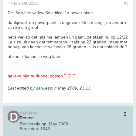
4 May 2009, 22:15
#3
Re: 3x white widow 5x critical 1x power plant
dankjewel. de powerplant is ongeveer 35 cm lang , de andere
zijn 25 cm groot.
hetis wel zo dat, als me lampen uit gaan, ze staan nu op 12/12
, als ze uit gaan dat temperatuur zakt na 22 graden, maar met
behulp van kacheltje wel weer 28 graden is. is dat voldoende?
of kan ik kacheltje weg laten
gelieve niet te dubbel posten "" D ""
Last edited by
darkiess
;
4 May 2009, 23:13
.
darkiess
Retired
Registratie op:
May 2008
Berichten:
1645