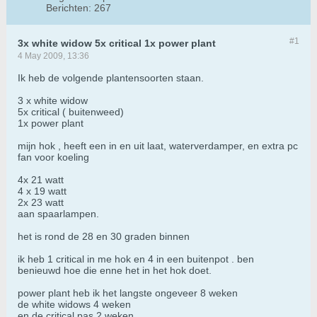
Berichten:
267
#1
3x white widow 5x critical 1x power plant
4 May 2009, 13:36
Ik heb de volgende plantensoorten staan.
3 x white widow
5x critical ( buitenweed)
1x power plant
mijn hok , heeft een in en uit laat, waterverdamper, en extra pc
fan voor koeling
4x 21 watt
4 x 19 watt
2x 23 watt
aan spaarlampen.
het is rond de 28 en 30 graden binnen
ik heb 1 critical in me hok en 4 in een buitenpot . ben
benieuwd hoe die enne het in het hok doet.
power plant heb ik het langste ongeveer 8 weken
de white widows 4 weken
en de critical pas 2 weken.