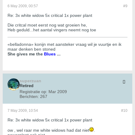
6 May 2009, 00:57
#9
Re: 3x white widow 5x critical 1x power plant
Die critcal moet eerst nog wat groeien he,
Heb geduld...het aantal vingers neemt nog toe
«belladonna» konijn met aansteker vraag wil je vuurtje en ik
maar denken ben stoned
She gives me the
Blues
...
superzuan
Retired
Registratie op:
Mar 2009
Berichten:
267
7 May 2009, 10:54
#10
Re: 3x white widow 5x critical 1x power plant
ow , wel raar me white widows had dat niet
.