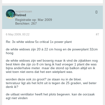
superzuan
Retired
Registratie op:
Mar 2009
Berichten:
267
6 May 2009, 00:22
#7
Re: 3x white widow 5x critical 1x power plant
de white widows zijn 20 á 22 cm hoog en de powerplant 32cm
hoog
de white widows zijn wel boserig maar ik vind de zijtakken nog
best klein die zijn zo 8 cm lang.ik had vroeger 1 plant die was
bijna anderhalve meter. maar die stond op balkon altijd en ik
wist toen niet eens dat het een wietplant was.
worden deze ook zo groot? ze staan nu in de bloei.
temratuur ligt als het licht uit is tegen de 25 graden, wel beter
denk ik?
de uitlaat ventilator heeft het plots begeven. kan de oorzaak
egt niet vinden