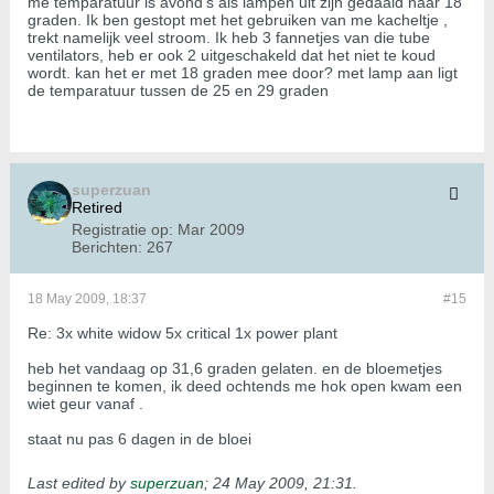
me temparatuur is avond's als lampen uit zijn gedaald naar 18
graden. Ik ben gestopt met het gebruiken van me kacheltje ,
trekt namelijk veel stroom. Ik heb 3 fannetjes van die tube
ventilators, heb er ook 2 uitgeschakeld dat het niet te koud
wordt. kan het er met 18 graden mee door? met lamp aan ligt
de temparatuur tussen de 25 en 29 graden
superzuan
Retired
Registratie op:
Mar 2009
Berichten:
267
18 May 2009, 18:37
#15
Re: 3x white widow 5x critical 1x power plant
heb het vandaag op 31,6 graden gelaten. en de bloemetjes
beginnen te komen, ik deed ochtends me hok open kwam een
wiet geur vanaf .
staat nu pas 6 dagen in de bloei
Last edited by
superzuan
;
24 May 2009, 21:31
.