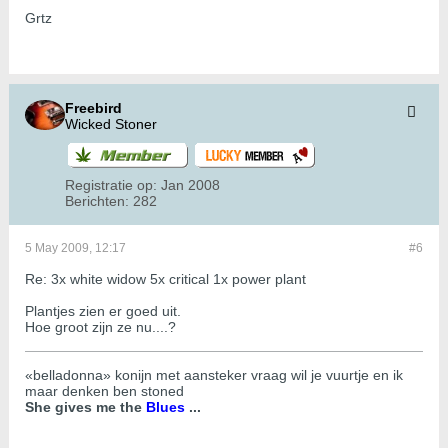
Grtz
Freebird
Wicked Stoner
Registratie op:
Jan 2008
Berichten:
282
5 May 2009, 12:17
#6
Re: 3x white widow 5x critical 1x power plant
Plantjes zien er goed uit.
Hoe groot zijn ze nu....?
«belladonna» konijn met aansteker vraag wil je vuurtje en ik
maar denken ben stoned
She gives me the
Blues
...