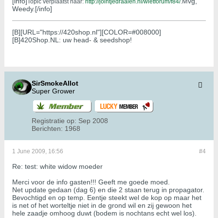
[info]
Mvg,
Topic verplaatst naar:
http://jointjedraaien.nl/wietforum/f84/
.
Weedy.[/info]
[B][URL="https://420shop.nl"][COLOR=#008000]
[B]420Shop.NL: uw head- & seedshop!
SirSmokeAllot
Super Grower
Registratie op:
Sep 2008
Berichten:
1968
1 June 2009, 16:56
#4
Re: test: white widow moeder
Merci voor de info gasten!!! Geeft me goede moed.
Net update gedaan (dag 6) en die 2 staan terug in propagator.
Bevochtigd en op temp. Eentje steekt wel de kop op maar het
is net of het worteltje niet in de grond wil en zij gewoon het
hele zaadje omhoog duwt (bodem is nochtans echt wel los).