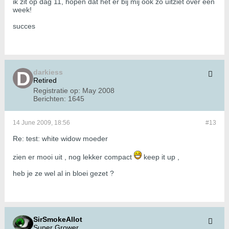
ik zit op dag 11, hopen dat het er bij mij ook zo uitziet over een
week!
succes
darkiess
Retired
Registratie op:
May 2008
Berichten:
1645
14 June 2009, 18:56
#13
Re: test: white widow moeder
zien er mooi uit , nog lekker compact
keep it up ,
heb je ze wel al in bloei gezet ?
SirSmokeAllot
Super Grower