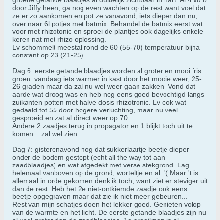
groene getande blaadjes al duidelijk zichtbaar in hart. Al 4 vd 8
door Jiffy heen, ga nog even wachten op de rest want voel dat
ze er zo aankomen en pot ze vanavond, iets dieper dan nu,
over naar 6l potjes met batmix. Behandel de batmix eerst wat
voor met rhizotonic en sproei de plantjes ook dagelijks enkele
keren nat met rhizo oplossing.
Lv schommelt meestal rond de 60 (55-70) temperatuur bijna
constant op 23 (21-25)
Dag 6: eerste getande blaadjes worden al groter en mooi fris
groen. vandaag iets warmer in kast door het mooie weer, 25-
26 graden maar da zal nu wel weer gaan zakken. Vond dat
aarde wat droog was en heb nog eens goed bevochtigd langs
zuikanten potten met halve dosis rhizotronic. Lv ook wat
gedaald tot 55 door hogere verluchting, maar nu veel
gesproeid en zat al direct weer op 70.
Andere 2 zaadjes terug in propagator en 1 blijkt toch uit te
komen... zal wel zien.
Dag 7: gisterenavond nog dat sukkerlaartje beetje dieper
onder de bodem gestopt (echt all the way tot aan
zaadblaadjes) en wat afgedekt met verse stekgrond. Lag
helemaal vanboven op de grond, worteltje en al :'( Maar 't is
allemaal in orde gekomen denk ik toch, want ziet er steviger uit
dan de rest. Heb het 2e niet-ontkiemde zaadje ook eens
beetje opgegraven maar dat zie ik niet meer gebeuren...
Rest van mijn schatjes doen het lekker goed. Genieten volop
van de warmte en het licht. De eerste getande blaadjes zijn nu