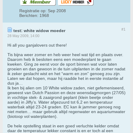
Registratie op:
Sep 2008
Berichten:
1968
#1
test: white widow moeder
28 May 2009, 14:00
Hi all you ganjalovers out there!
Tis bijna weer zomer en heb weer heel wat tijd en plaats over.
Daarom heb ik besloten eens een moederplant te gaan
kweken. Ging ze eerst voor de sport binnen wat voor laten
groeien en dan gewoon in de tuin uitplanten in de zomer nadat
ik zeker geslacht wist en het “warm en zon” genoeg zou zijn.
Laten we dat hopen, maar hij raadde het in eerste instantie af
dus ja…
Ik ben bij alien om 10 White widow zaden, niet gefemeniseerd,
geweest van Dutch Passion en deze woensdagmorgen (27/05)
in vochtige stek- & zaaigrond geplant (klein beetje onder
aarde) in Jiffy’s. Water afgezuurd tot 6,2 en temperatuur
waterbak altijd 23-24 graden. EC kan ik jammer genoeg nog
niet meten… maar gebruik altijd regenwater en aquariumwater
(biotoop vol waterplanten).
De hele opstelling staat in een goed verluchte kelder omdat
daar de temperatuur lekker constant is en er toch al een