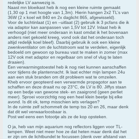
redelijke LV aanwezig is.
Naast mn bloeikast heb ik nog een kleine ruimte gemaakt
(1,30 op 1 met hoogte van 1,3m). Hierin hangen 2x2 TL’s van
36W (2 x koel wit 840 en 2x daglicht 865, afgewisseld).
Voor de luchtinlaat (1) en –uitlaat (2) gebruik ik 3 pcfans die ik
via adaptor kan aanpassen van 1,5V tot 12V. Inlaat heb ik
verhoogd (niet meer onderaan in kast omdat ik het bovenaan
anders niet gekoeld kreeg, vond ook dat het onderaan toch
altijd redelijk koel bleef). Daarbij gebruik ik ook een kleine
zwenkventilator om de luchtstroom wat te verdelen, eigenlijk
bedoeld om gewoon op bureau vast te maken in zomer (max
12V ook met adaptor en regelbaar om snel of vlug te laten
draaien).
Een verwarmingstoestel heb ik nog niet kunnen aanschaffen
voor tijdens de plantennacht. Ik laat echter mijn lampen 24u
aan een stuk branden om dit probleem wat te omzeilen.
Kheb ervoor geopteerd een verwarmde propagotor aan te
schaffen en deze draait nu op 23°C, de LV is 80. Jiffys staan
op een bedje van gewone stek- en zaaigrond (geen perliet
meer). Sproei voorzichtig nog een heel klein beetje bij elke
avond. Is dit ok, temp misschien iets verlagen?
In de ruimte zelf schommelt de temp tss 20 en 26, maar denk
dat dit wel verwaarloosbaar is.
Post wel eens een fotootje als ze de kop opsteken.
O ja, heb van mijn aquarium nog reflectors liggen voor TL-
lampen. Weet niet meer hoe ze dat heten maar denk dat het
er zijn om de lichtbundel te focussen (denk over afstand van