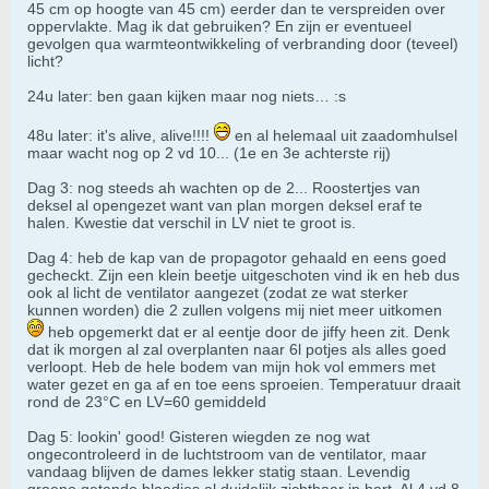
45 cm op hoogte van 45 cm) eerder dan te verspreiden over
oppervlakte. Mag ik dat gebruiken? En zijn er eventueel
gevolgen qua warmteontwikkeling of verbranding door (teveel)
licht?
24u later: ben gaan kijken maar nog niets… :s
48u later: it's alive, alive!!!!
en al helemaal uit zaadomhulsel
maar wacht nog op 2 vd 10... (1e en 3e achterste rij)
Dag 3: nog steeds ah wachten op de 2... Roostertjes van
deksel al opengezet want van plan morgen deksel eraf te
halen. Kwestie dat verschil in LV niet te groot is.
Dag 4: heb de kap van de propagotor gehaald en eens goed
gecheckt. Zijn een klein beetje uitgeschoten vind ik en heb dus
ook al licht de ventilator aangezet (zodat ze wat sterker
kunnen worden) die 2 zullen volgens mij niet meer uitkomen
heb opgemerkt dat er al eentje door de jiffy heen zit. Denk
dat ik morgen al zal overplanten naar 6l potjes als alles goed
verloopt. Heb de hele bodem van mijn hok vol emmers met
water gezet en ga af en toe eens sproeien. Temperatuur draait
rond de 23°C en LV=60 gemiddeld
Dag 5: lookin' good! Gisteren wiegden ze nog wat
ongecontroleerd in de luchtstroom van de ventilator, maar
vandaag blijven de dames lekker statig staan. Levendig