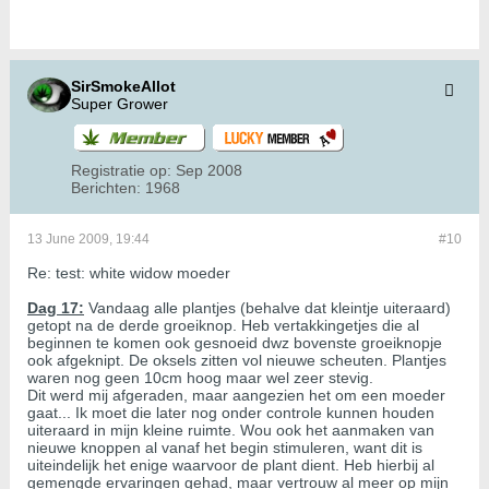
SirSmokeAllot
Super Grower
Registratie op:
Sep 2008
Berichten:
1968
13 June 2009, 19:44
#10
Re: test: white widow moeder
Dag 17:
Vandaag alle plantjes (behalve dat kleintje uiteraard)
getopt na de derde groeiknop. Heb vertakkingetjes die al
beginnen te komen ook gesnoeid dwz bovenste groeiknopje
ook afgeknipt. De oksels zitten vol nieuwe scheuten. Plantjes
waren nog geen 10cm hoog maar wel zeer stevig.
Dit werd mij afgeraden, maar aangezien het om een moeder
gaat... Ik moet die later nog onder controle kunnen houden
uiteraard in mijn kleine ruimte. Wou ook het aanmaken van
nieuwe knoppen al vanaf het begin stimuleren, want dit is
uiteindelijk het enige waarvoor de plant dient. Heb hierbij al
gemengde ervaringen gehad, maar vertrouw al meer op mijn