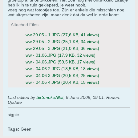
groeitop al te ontwikkelen. Het 10e nog niet ontwikkeld zaadje
heb ik in te tuin gekieperd, je weet nooit.
voeg nog wat fotootjes toe. Zijn er enkele die misschien nog
wat uitgeschoten zijn, maar denk dat da wel in orde komt...
Attached Files
ww 29.05 - 1.JPG
(27,6 KB, 41 views)
ww 29.05 - 2.JPG
(25,1 KB, 34 views)
ww 29.05 - 3.JPG
(21,0 KB, 36 views)
ww - 01.06.JPG
(17,9 KB, 32 views)
ww - 04.06.JPG
(59,5 KB, 17 views)
ww - 04.06 2.JPG
(18,5 KB, 18 views)
ww - 04.06 3.JPG
(20,5 KB, 25 views)
ww - 04.06 4.JPG
(20,4 KB, 15 views)
Last edited by
SirSmokeAllot
;
9 June 2009, 09:01
.
Reden:
Update
sigpic
Tags:
Geen