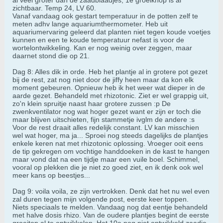
al veel groter dan de zaadblaadjes, 1e groeiknop is al
zichtbaar. Temp 24, LV 60.
Vanaf vandaag ook gestart temperatuur in de potten zelf te
meten adhv lange aquariumthermometer. Heb uit
aquariumervaring geleerd dat planten niet tegen koude voetjes
kunnen en een te koude temperatuur nefast is voor de
wortelontwikkeling. Kan er nog weinig over zeggen, maar
daarnet stond die op 21.
Dag 8: Alles dik in orde. Heb het plantje al in grotere pot gezet
bij de rest, zat nog niet door de jiffy heen maar da kon elk
moment gebeuren. Opnieuw heb ik het weer wat dieper in de
aarde gezet. Behandeld met rhizotonic. Ziet er wel grappig uit,
zo'n klein spruitje naast haar grotere zussen :p De
zwenkventilator nog wat hoger gezet want er zijn er toch die
maar blijven uitschieten, fijn stammetje ivglm de andere :s
Voor de rest draait alles redelijk constant. LV kan misschien
wel wat hoger, ma ja... Sproei nog steeds dagelijks de plantjes
enkele keren nat met rhizotonic oplossing. Vroeger ooit eens
de tip gekregen om vochtige handdoeken in de kast te hangen
maar vond dat na een tijdje maar een vuile boel. Schimmel,
vooral op plekken die je niet zo goed ziet, en ik denk ook wel
meer kans op beestjes...
Dag 9: voila voila, ze zijn vertrokken. Denk dat het nu wel even
zal duren tegen mijn volgende post, eerste keer toppen.
Niets speciaals te melden. Vandaag nog dat eentje behandeld
met halve dosis rhizo. Van de oudere plantjes begint de eerste