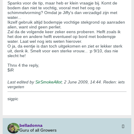
Spanks voor de tip, maar heb er klein vraagje bij. Komt de
bodem dan niet te vochtig, vooral met het oog op
schimmelvorming? Omdat je Jiffy's dan verzadigd zijn met
water...
Ikzelf gebruik altijd bodempje vochtige stekgrond op aanraden
alien, want vind geen perliet.
Zal da de volgende keer zeker eens proberen. Helft zoals ik
het doe en andere helft eventueel op bord met bodempje
water. Laat wel nog iets weten hierover.
O ja, da eentje is dan toch uitgekomen en ziet er lekker sterk
uit, denk ik. Smelt voor een sterke vrouw... :p 9/10, das nie
slecht he!
Thnx 4 the reply,
$iR
Last edited by
SirSmokeAllot
;
2 June 2009, 14:44
.
Reden:
iets
vergeten
sigpic
belladonna
Guru of all Growers