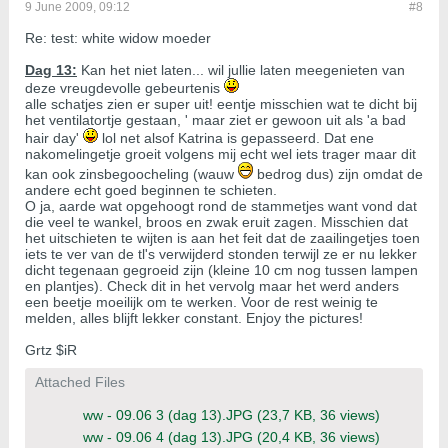
9 June 2009, 09:12
#8
Re: test: white widow moeder
Dag 13:
Kan het niet laten... wil jullie laten meegenieten van
deze vreugdevolle gebeurtenis
alle schatjes zien er super uit! eentje misschien wat te dicht bij
het ventilatortje gestaan, ' maar ziet er gewoon uit als 'a bad
hair day'
lol net alsof Katrina is gepasseerd. Dat ene
nakomelingetje groeit volgens mij echt wel iets trager maar dit
kan ook zinsbegoocheling (wauw
bedrog dus) zijn omdat de
andere echt goed beginnen te schieten.
O ja, aarde wat opgehoogt rond de stammetjes want vond dat
die veel te wankel, broos en zwak eruit zagen. Misschien dat
het uitschieten te wijten is aan het feit dat de zaailingetjes toen
iets te ver van de tl's verwijderd stonden terwijl ze er nu lekker
dicht tegenaan gegroeid zijn (kleine 10 cm nog tussen lampen
en plantjes). Check dit in het vervolg maar het werd anders
een beetje moeilijk om te werken. Voor de rest weinig te
melden, alles blijft lekker constant. Enjoy the pictures!
Grtz $iR
Attached Files
ww - 09.06 3 (dag 13).JPG
(23,7 KB, 36 views)
ww - 09.06 4 (dag 13).JPG
(20,4 KB, 36 views)