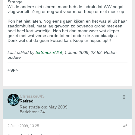
Strange...
Wil de andere niet storen, maar heb de indruk dat WW nogal
vlug wortelt. Zorg er nog wat voor maar hoop er niet meer op
Kon het niet laten. Nog eens gaan kijken en het was al uit haar
zaadomhulsel, maar lag gewoon zo bovenop grond met een
heel heel kort worteltje. Heb het dan maar weer wat dieper
gezet met wat verse aarde tot net onder de zaadblaadjes.
Denk wel dat da geen kwaad kan. Keep ur hopes up!!!
Last edited by
SirSmokeAllot
;
1 June 2009, 22:53
.
Reden:
update
sigpic
Chriszke043
Retired
Registratie op:
May 2009
Berichten:
24
2 June 2009, 13:25
#5