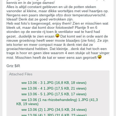
kennis en in de jonge dames!
Alles is altijd constant gebleven en uit de potten steken
vanonder al kleine, maar dikke worteltjes met veel haartjes op.
Nergens een paars stengeltje ofzo door temperatuurverschil.
Ideaal! Denk dat ze goed vertrokken zijn.
Heb wat foto's toegevoegd, enjoy them! Zien er misschien wat
bleek uit, maar dat komt door fototoestel! Plantje 9 en 6
stonden op de eerste rij toen ik ventilator wat te hard had
gezet...duidelijk te zien eraan
Dat komt wel in orde want de
nieuwe groeiknop heeft weer mooie blaadjes (zie foto). Ze zijn
iets korter en meer compact maar ik denk niet dat ze
groeiachterstand hebben. Dat kleintje...denk dat het toch een
trage is hoor en geen idee waarom 4 een stukje uit haar vinger
mist. Misschien heeft de kat er weer eens aan geproeft
Grtz $iR
Attached Files
ww 13.06 - 3 1.JPG
(16,8 KB, 18 views)
ww 13.06 - 4 1.JPG
(17,5 KB, 21 views)
ww 13.06 - 5 1.JPG
(17,5 KB, 17 views)
ww 13.06 (1 na rhizobehandeling) 1.JPG
(41,3
KB, 19 views)
ww 13.06 (2) 1.JPG
(34,5 KB, 24 views)
ww 13.06 (4) 1.JPG
(31,6 KB, 23 views)