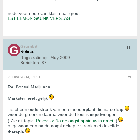
node voor node van klein naar groot
LST LEMON SKUNK VERSLAG
Grumbit
Retired
Registratie op:
May 2009
Berichten:
67
7 June 2009, 12:51
#6
Re: Bonsai Marijuana...
Markster heeft gelijk
Tis of een oude stronk van een moederplant die na de kap
weer de groei en daarna weer de bloei is ingedwongen...
( Zie dit topic:
Reveg -> Na de oogst opnieuw in groei.
)
of gewoon een na de oogst gekapte stronk met dezelfde
therapie