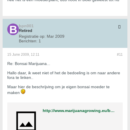
bpn001
Retired
Registratie op:
Mar 2009
Berichten:
1
15 June 2009, 12:11
#11
Re: Bonsai Marijuana...
Hallo daar, ik weet niet of het de bedoeling is om naar andere
fora te linken..
Maar hier de beschrijving om je eigen bonsai moeder te
maken
http://www.marijuanagrowing.eu/bonsai-mothers-and-dads-t18996.html