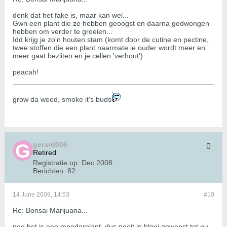
denk dat het fake is, maar kan wel...
Gwn een plant die ze hebben geoogst en daarna gedwongen
hebben om verder te groeien...
Idd krijg je zo'n houten stam (komt door de cutine en pectine,
twee stoffen die een plant naarmate ie ouder wordt meer en
meer gaat beziiten en je cellen 'verhout')
peacah!
grow da weed, smoke it's buds
gerard006
Retired
Registratie op:
Dec 2008
Berichten:
82
14 June 2009, 14:53
#10
Re: Bonsai Marijuana...
nee het is een moederplant, dus nooit in bloei geweest tot nu