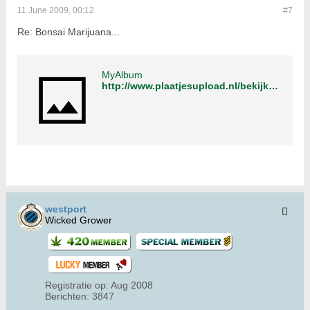
11 June 2009, 00:12
#7
Re: Bonsai Marijuana...
MyAlbum
http://www.plaatjesupload.nl/bekijken/1657962.html
westport
Wicked Grower
Registratie op:
Aug 2008
Berichten:
3847