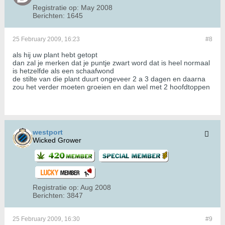
Registratie op:
May 2008
Berichten:
1645
25 February 2009, 16:23
#8
als hij uw plant hebt getopt
dan zal je merken dat je puntje zwart word dat is heel normaal
is hetzelfde als een schaafwond
de stilte van die plant duurt ongeveer 2 a 3 dagen en daarna
zou het verder moeten groeien en dan wel met 2 hoofdtoppen
westport
Wicked Grower
Registratie op:
Aug 2008
Berichten:
3847
25 February 2009, 16:30
#9