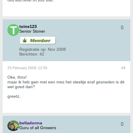
God was never on your side.
.
toine123
Senior Stoner
Registratie op:
Nov 2008
Berichten:
42
25 February 2009, 12:59
#4
Oke, thnx!
maar ik heb gwn met een mes het steeltje eraf gesneden is dit
wel goed dan?
greetz,
belladonna
Guru of all Growers