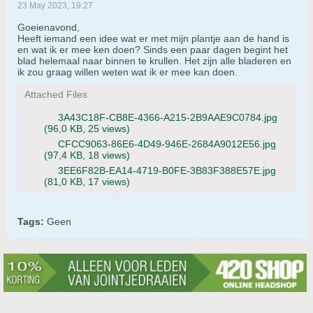
23 May 2023, 19:27
Goeienavond,
Heeft iemand een idee wat er met mijn plantje aan de hand is
en wat ik er mee ken doen? Sinds een paar dagen begint het
blad helemaal naar binnen te krullen. Het zijn alle bladeren en
ik zou graag willen weten wat ik er mee kan doen.
Attached Files
3A43C18F-CB8E-4366-A215-2B9AAE9C0784.jpg
(96,0 KB, 25 views)
CFCC9063-86E6-4D49-946E-2684A9012E56.jpg
(97,4 KB, 18 views)
3EE6F82B-EA14-4719-B0FE-3B83F388E57E.jpg
(81,0 KB, 17 views)
Tags:
Geen