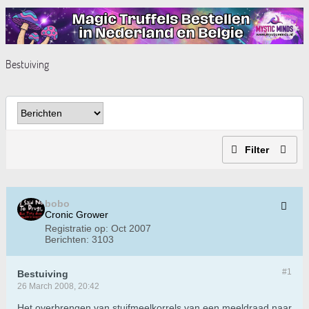
Bestuiving
Filter
bobo
Cronic Grower
Registratie op:
Oct 2007
Berichten:
3103
#1
Bestuiving
26 March 2008, 20:42
Het overbrengen van stuifmeelkorrels van een meeldraad naar