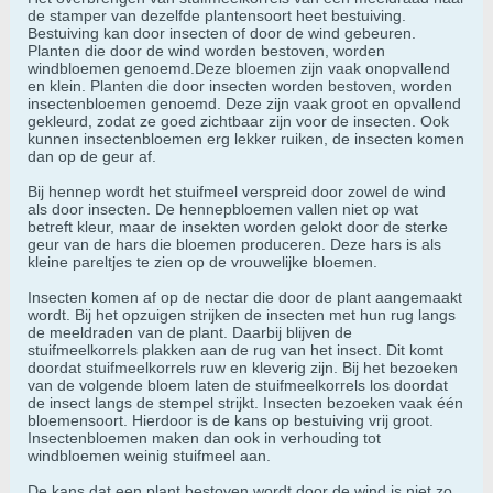
de stamper van dezelfde plantensoort heet bestuiving.
Bestuiving kan door insecten of door de wind gebeuren.
Planten die door de wind worden bestoven, worden
windbloemen genoemd.Deze bloemen zijn vaak onopvallend
en klein. Planten die door insecten worden bestoven, worden
insectenbloemen genoemd. Deze zijn vaak groot en opvallend
gekleurd, zodat ze goed zichtbaar zijn voor de insecten. Ook
kunnen insectenbloemen erg lekker ruiken, de insecten komen
dan op de geur af.
Bij hennep wordt het stuifmeel verspreid door zowel de wind
als door insecten. De hennepbloemen vallen niet op wat
betreft kleur, maar de insekten worden gelokt door de sterke
geur van de hars die bloemen produceren. Deze hars is als
kleine pareltjes te zien op de vrouwelijke bloemen.
Insecten komen af op de nectar die door de plant aangemaakt
wordt. Bij het opzuigen strijken de insecten met hun rug langs
de meeldraden van de plant. Daarbij blijven de
stuifmeelkorrels plakken aan de rug van het insect. Dit komt
doordat stuifmeelkorrels ruw en kleverig zijn. Bij het bezoeken
van de volgende bloem laten de stuifmeelkorrels los doordat
de insect langs de stempel strijkt. Insecten bezoeken vaak één
bloemensoort. Hierdoor is de kans op bestuiving vrij groot.
Insectenbloemen maken dan ook in verhouding tot
windbloemen weinig stuifmeel aan.
De kans dat een plant bestoven wordt door de wind is niet zo