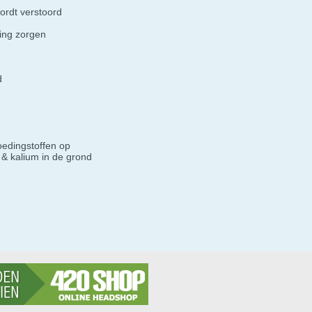
ordt verstoord
ring zorgen
d
oedingstoffen op
 & kalium in de grond
n