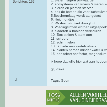
1. Water : lagere pH-waarde
Berichten:
153
2. ecosysteem van vijvers & meren w
3. dieren en planten sterven
4. ook de bomen die voor luchtzuive
5.Beschermlaag wordt aangetast
6. Huidmondjes
7. Waslaag -> plant droogt uit
8. Voedingstoffen worden uitgespoel
9. bladeren & naalden verkleuren
10. Tast takken & stam aan
11. scheuren
12. schimmelen
13. Schade aan wortelstelsels
14. planten nemen minder water & v
15. een tekort aanfosfor, magnesium
ik hoop dat jullie hier wat aan hebbe
gr, joswa
Tags:
Geen