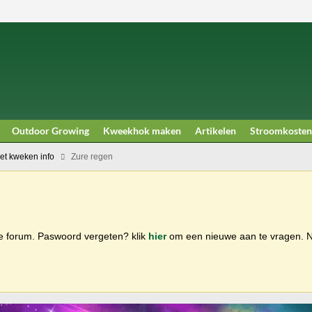
Outdoor Growing
Kweekhok maken
Artikelen
Stroomkosten
et kweken info
Zure regen
ge forum. Paswoord vergeten? klik
hier
om een nieuwe aan te vragen.