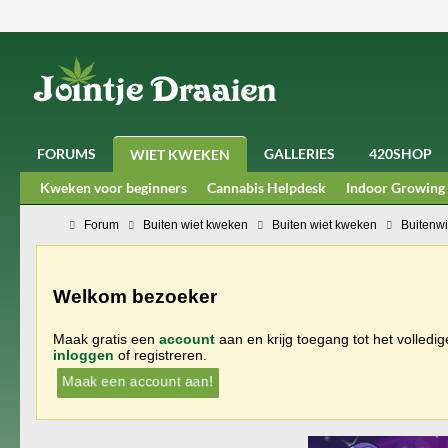
FORUMS
GALLERIES
420SHOP
WIET KWEKEN
Kweken voor beginners
Cannabis Helpdesk
Indoor Growing
Forum
Buiten wiet kweken
Buiten wiet kweken
Buitenwi
Welkom bezoeker
Maak gratis een
account
aan en krijg toegang tot het volledi
inloggen
of registreren.
Maak een account aan!