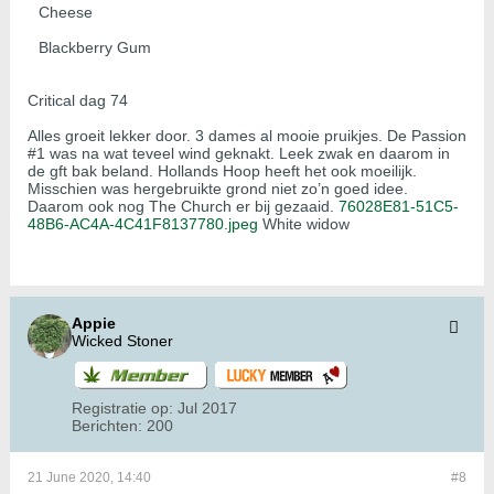
​​Cheese
​Blackberry Gum
Critical dag 74
Alles groeit lekker door. 3 dames al mooie pruikjes. De Passion
#1 was na wat teveel wind geknakt. Leek zwak en daarom in
de gft bak beland. Hollands Hoop heeft het ook moeilijk.
Misschien was hergebruikte grond niet zo’n goed idee.
Daarom ook nog The Church er bij gezaaid.
76028E81-51C5-
48B6-AC4A-4C41F8137780.jpeg
White widow
Appie
Wicked Stoner
Registratie op:
Jul 2017
Berichten:
200
21 June 2020, 14:40
#8