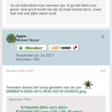
Ja zal inderdaad even wennen zijn, ik ga het liefst voor
groot, heel groot hoeft niet als hij maar breed zat is, maar
heb ook wat afjes staan suc6
Appie
Wicked Stoner
Registratie op:
Jul 2017
Berichten:
200
26 June 2020, 13:27
#11
Tevreden dames die volop genieten van de zon
00BB687A-B3E6-4571-9E4C-82C4FC648875.jpeg
Attached Files
B70BAAEB-BB95-4431-B003-
B16FA08A2AE2.jpeg
(109,7 KB, 98 views)