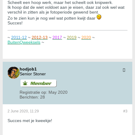
Scheelt een hoop werk, maar het scheelt ook knipwerk.
Ik hoop dat de wiet voldoet aan je eisen, daar zal ook wel wat
verschil in zitten als je fotoperiode gewend bent.
Zo te zien kun je nog wel wat potten kwijt daar
Succes!
~
2011-12
~
2012-13
~
2017
~
2019
~
2020
~
BuitenQweeksels
~
hodjob1
Senior Stoner
Registratie op:
May 2020
Berichten:
28
2 June 2020, 11:29
#3
Succes met je kweekje!