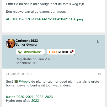
Pfffff zie nu dat in mijn vorige post de foto’s weg zijn...
Een nieuwe van al de dames dan maar.
AD318F15-627C-411A-AAC9-90FA20421CBA.jpeg
Corleone1933
Senior Grower
Registratie op:
Jun 2020
Berichten:
916
21 June 2020, 15:17
#9
Suc6
Appie
de planten zien er goed uit, maar als je grote
bomen gewend bent is dit toch wat anders.
buiten-2020
,
2021
,
2022
,
2023
Hydro-met afjes
-2022