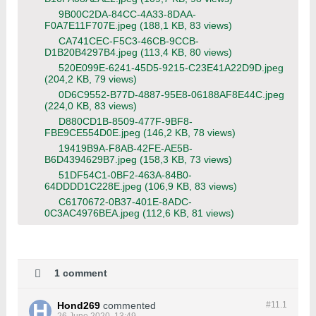
9B00C2DA-84CC-4A33-8DAA-
F0A7E11F707E.jpeg
(188,1 KB, 83 views)
CA741CEC-F5C3-46CB-9CCB-
D1B20B4297B4.jpeg
(113,4 KB, 80 views)
520E099E-6241-45D5-9215-C23E41A22D9D.jpeg
(204,2 KB, 79 views)
0D6C9552-B77D-4887-95E8-06188AF8E44C.jpeg
(224,0 KB, 83 views)
D880CD1B-8509-477F-9BF8-
FBE9CE554D0E.jpeg
(146,2 KB, 78 views)
19419B9A-F8AB-42FE-AE5B-
B6D4394629B7.jpeg
(158,3 KB, 73 views)
51DF54C1-0BF2-463A-84B0-
64DDDD1C228E.jpeg
(106,9 KB, 83 views)
C6170672-0B37-401E-8ADC-
0C3AC4976BEA.jpeg
(112,6 KB, 81 views)
1 comment
Hond269
commented
#11.
1