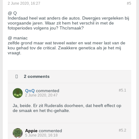
2 June 2020, 16:27
#5
@ Q
Inderdaad heel wat anders die autos. Dwergjes vergeleken bij
voorgaande jaren. Waar zit hem het verschil in met de
fotoperiodes volgens jou? Thc/smaak?
@ maniac
zelfde grond maar wat teveel water en wat meer last van de
kou gehad tov de critical. Zwakkere genetica als je het mij
vraagt.
2 comments
QnQ
commented
#5.
1
2 June 2020, 20:47
Ja, beide. Er zit Ruderalis doorheen, dat heeft effect op
de smaak en het thc-gehalte.
Appie
commented
#5.
2
5 June 2020, 16:18