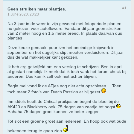
#1
Geen struiken maar plantjes.
1 June 2020, 20:23
Na 3 jaar in de weer te zijn geweest met fotoperiode planten
nu gekozen voor autoflowers. Vandaar dit jaar geen struiken
van 2 meter hoog en 1,5 meter breed. In plaats daarvan dus
plantjes
Deze keuze gemaakt puur ivm het oneindige knipwerk in
september en het dagelijks stipt moeten verduisteren. Dit jaar
dus de wat makkelijker kant gekozen.
Ik heb erg getwijfeld om een verslag te schrijven. Ben in april
al gestart namelijk. Ik merk dat ik toch vaak het forum check bij
anderen. Dus kan ik zelf ook niet achter blijven.
Begin mei vond ik de AFjes nog niet echt opschieten.... Toen
toch maar 2 foto’s van Dutch Passion er bij gezet
Inmiddels heeft de Critical pruikjes en begint de bloei bij de
AK420 en Blackberry ook. 75 dagen van zaadje tot oogst
Hahaha 75 dagen groei kunnen ze beter zeggen.
Tot slot een groene groet aan iedereen. En hoop ook wat oude
bekenden terug te gaan zien