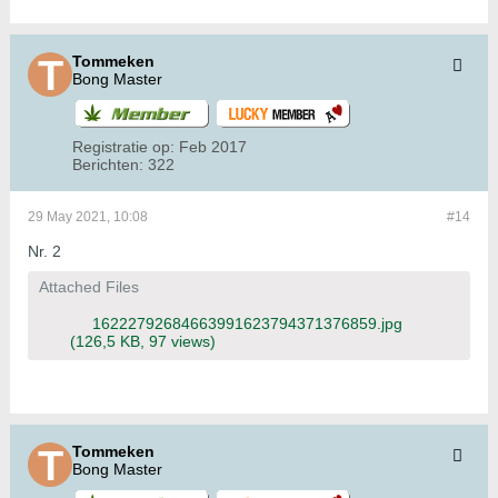
Tommeken
Bong Master
Registratie op:
Feb 2017
Berichten:
322
29 May 2021, 10:08
#14
Nr. 2
Attached Files
16222792684663991623794371376859.jpg
(126,5 KB, 97 views)
Tommeken
Bong Master