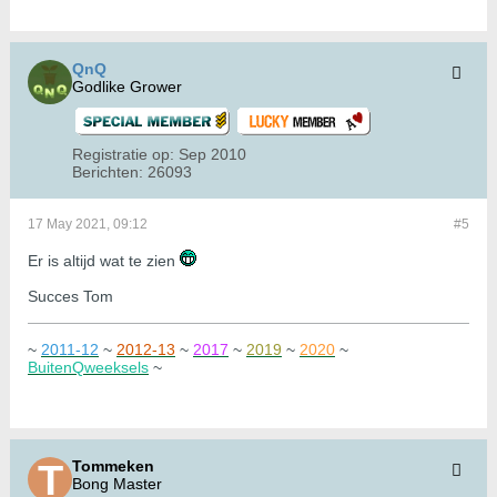
QnQ
Godlike Grower
Registratie op:
Sep 2010
Berichten:
26093
17 May 2021, 09:12
#5
Er is altijd wat te zien
Succes Tom
~
2011-12
~
2012-13
~
2017
~
2019
~
2020
~
BuitenQweeksels
~
Tommeken
Bong Master