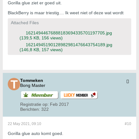
Gorilla glue ziet er goed uit.
BlackBerry is maar triestig.... Ik weet niet of deze wat wordt
Attached Files
16214944676888183694335701197705.jpg
(139,5 KB, 156 views)
16214945190128982981476643754189.jpg
(146,8 KB, 157 views)
Tommeken
Bong Master
Registratie op:
Feb 2017
Berichten:
322
22 May 2021, 09:10
#10
Gorilla glue auto komt goed.