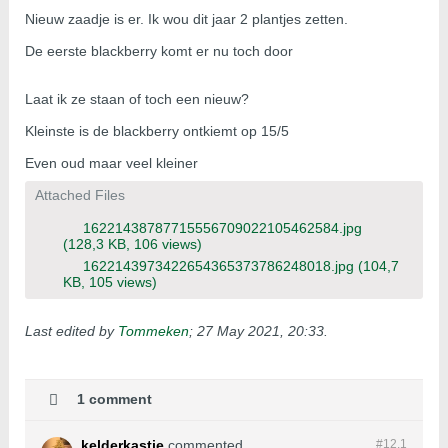
Nieuw zaadje is er. Ik wou dit jaar 2 plantjes zetten.
De eerste blackberry komt er nu toch door
Laat ik ze staan of toch een nieuw?
Kleinste is de blackberry ontkiemt op 15/5
Even oud maar veel kleiner
Attached Files
16221438787715556709022105462584.jpg
(128,3 KB, 106 views)
1622143973422654365373786248018.jpg
(104,7
KB, 105 views)
Last edited by
Tommeken
;
27 May 2021, 20:33
.
1 comment
kelderkastje
commented
#12.
1