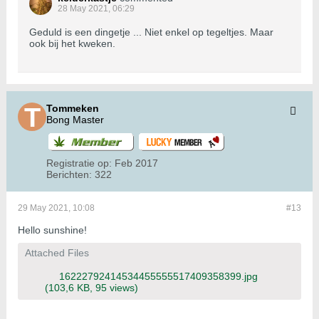
28 May 2021, 06:29
Geduld is een dingetje ... Niet enkel op tegeltjes. Maar
ook bij het kweken.
Tommeken
Bong Master
Registratie op:
Feb 2017
Berichten:
322
29 May 2021, 10:08
#13
Hello sunshine!
Attached Files
16222792414534455555517409358399.jpg
(103,6 KB, 95 views)