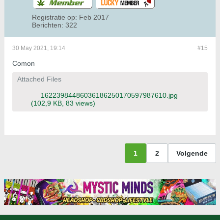
Registratie op:
Feb 2017
Berichten:
322
30 May 2021, 19:14
#15
Comon
Attached Files
16223984486036186250170597987610.jpg
(102,9 KB, 83 views)
1
2
Volgende