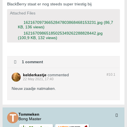
BlackBerry staat er nog steeds super triestig bij
Attached Files
16216709736652847803868468153231.jpg
(86,7
KB, 136 views)
16216709865185025349262288828442.jpg
(100,9 KB, 132 views)
1 comment
kelderkastje
commented
#10.
1
22 May 2021, 17:40
Nieuw zaadje natmaken.
Tommeken
Bong Master