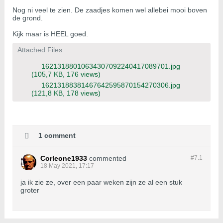
Nog ni veel te zien. De zaadjes komen wel allebei mooi boven
de grond.
Kijk maar is HEEL goed.
Attached Files
16213188010634307092240417089701.jpg
(105,7 KB, 176 views)
16213188381467642595870154270306.jpg
(121,8 KB, 178 views)
1 comment
Corleone1933
commented
#7.
1
18 May 2021, 17:17
ja ik zie ze, over een paar weken zijn ze al een stuk
groter