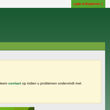
Login of Registreer
 Neem
contact
op indien u problemen ondervindt met