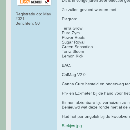
Dit is in vorige jaren zeer effectief g
Ze zullen gevoed worden met:
Registratie op:
May
2021
Plagron:
Berichten:
50
Terra Grow
Pure Zym
Power Roots
Sugar Royal
Green Sensation
Terra Bloom
Lemon Kick
BAC:
CalMag V2.0
Canna Cure besteld en onderweg teg
Ph- en Ec-meter bij de hand voor he
Binnen afzienbare tijd verhuizen ze na
Benieuwd wat deze ronde met al de ve
Had het per ongeluk bij de kweekver
Stekjes.jpg