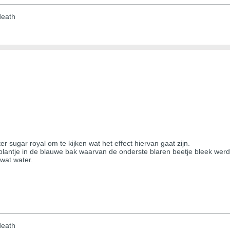
 death
ter sugar royal om te kijken wat het effect hiervan gaat zijn.
antje in de blauwe bak waarvan de onderste blaren beetje bleek werde
wat water.
 death