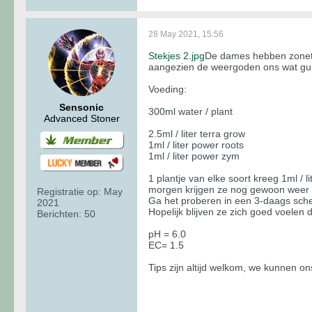
28 May 2021, 15:56
Stekjes 2.jpg
De dames hebben zonet d
aangezien de weergoden ons wat gun
Voeding:
Sensonic
300ml water / plant
Advanced Stoner
2.5ml / liter terra grow
1ml / liter power roots
1ml / liter power zym
1 plantje van elke soort kreeg 1ml / li
morgen krijgen ze nog gewoon weer w
Registratie op:
May
Ga het proberen in een 3-daags sche
2021
Hopelijk blijven ze zich goed voelen
Berichten:
50
pH = 6.0
EC= 1.5
Tips zijn altijd welkom, we kunnen 