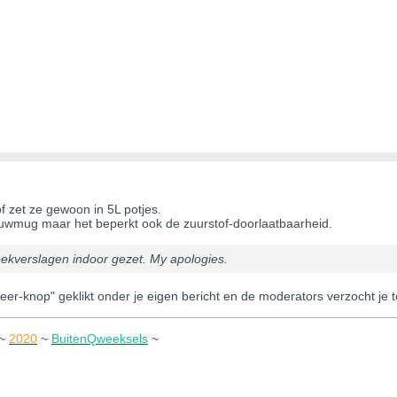
f zet ze gewoon in 5L potjes.
uwmug maar het beperkt ook de zuurstof-doorlaatbaarheid.
eekverslagen indoor gezet. My apologies.
er-knop" geklikt onder je eigen bericht en de moderators verzocht je 
~
2020
~
BuitenQweeksels
~