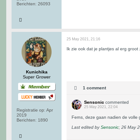
Berichten:
26093
25 May 2021, 21:16
Ik zie ook dat je plantjes al erg groo
Kunichika
Super Grower
1 comment
Sensonic
commented
25 May 2021, 22:04
Registratie op:
Apr
2019
Fems, deze gaan nadien de volle g
Berichten:
1890
Last edited by
Sensonic
;
26 May 2