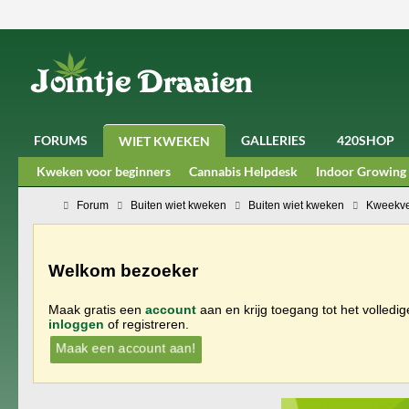
FORUMS
GALLERIES
420SHOP
WIET KWEKEN
Kweken voor beginners
Cannabis Helpdesk
Indoor Growing
Forum
Buiten wiet kweken
Buiten wiet kweken
Kweekve
Welkom bezoeker
Maak gratis een
account
aan en krijg toegang tot het volledi
inloggen
of registreren.
Maak een account aan!