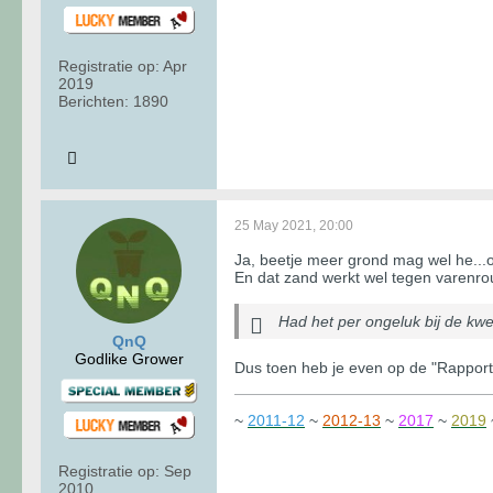
Registratie op:
Apr
2019
Berichten:
1890
25 May 2021, 20:00
Ja, beetje meer grond mag wel he...o
En dat zand werkt wel tegen varenro
Had het per ongeluk bij de kw
QnQ
Godlike Grower
Dus toen heb je even op de "Rapporte
~
2011-12
~
2012-13
~
2017
~
2019
Registratie op:
Sep
2010