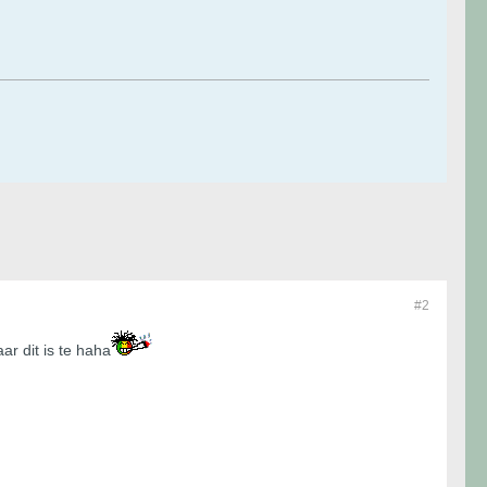
#2
r dit is te haha