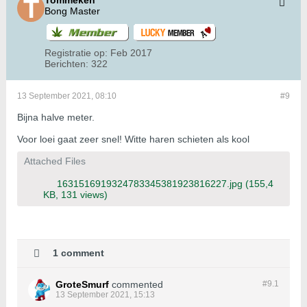
Tommeken
Bong Master
Registratie op:
Feb 2017
Berichten:
322
13 September 2021, 08:10
#9
Bijna halve meter.
Voor loei gaat zeer snel! Witte haren schieten als kool
Attached Files
1631516919324783345381923816227.jpg
(155,4
KB, 131 views)
1 comment
GroteSmurf
commented
#9.
1
13 September 2021, 15:13