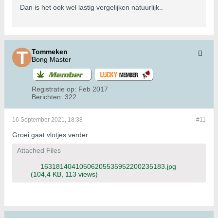
Dan is het ook wel lastig vergelijken natuurlijk..
Tommeken
Bong Master
Registratie op:
Feb 2017
Berichten:
322
16 September 2021, 18:38
#11
Groei gaat vlotjes verder
Attached Files
16318140410506205535952200235183.jpg
(104,4 KB, 113 views)