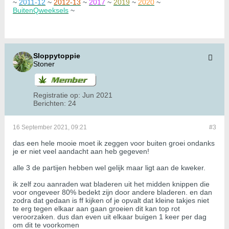
~
2011-12
~
2012-13
~
2017
~
2019
~
2020
~
BuitenQweeksels
~
Sloppytoppie
Stoner
Registratie op:
Jun 2021
Berichten:
24
16 September 2021, 09:21
#3
das een hele mooie moet ik zeggen voor buiten groei ondanks
je er niet veel aandacht aan heb gegeven!
alle 3 de partijen hebben wel gelijk maar ligt aan de kweker.
ik zelf zou aanraden wat bladeren uit het midden knippen die
voor ongeveer 80% bedekt zijn door andere bladeren. en dan
zodra dat gedaan is ff kijken of je opvalt dat kleine takjes niet
te erg tegen elkaar aan gaan groeien dit kan top rot
veroorzaken. dus dan even uit elkaar buigen 1 keer per dag
om dit te voorkomen