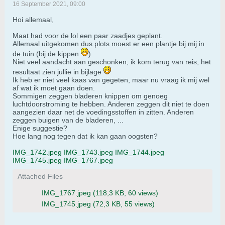
16 September 2021, 09:00
Hoi allemaal,
Maat had voor de lol een paar zaadjes geplant.
Allemaal uitgekomen dus plots moest er een plantje bij mij in
de tuin (bij de kippen
)
Niet veel aandacht aan geschonken, ik kom terug van reis, het
resultaat zien jullie in bijlage
Ik heb er niet veel kaas van gegeten, maar nu vraag ik mij wel
af wat ik moet gaan doen.
Sommigen zeggen bladeren knippen om genoeg
luchtdoorstroming te hebben. Anderen zeggen dit niet te doen
aangezien daar net de voedingsstoffen in zitten. Anderen
zeggen buigen van de bladeren, ...
Enige suggestie?
Hoe lang nog tegen dat ik kan gaan oogsten?
IMG_1742.jpeg
IMG_1743.jpeg
IMG_1744.jpeg
IMG_1745.jpeg
IMG_1767.jpeg
Attached Files
IMG_1767.jpeg
(118,3 KB, 60 views)
IMG_1745.jpeg
(72,3 KB, 55 views)