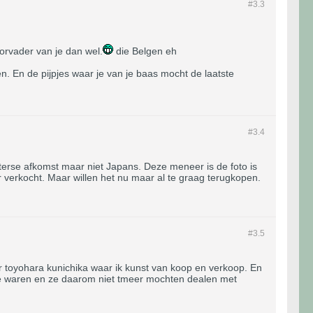
#3.
3
orvader van je dan wel.
die Belgen eh
. En de pijpjes waar je van je baas mocht de laatste
#3.
4
sterse afkomst maar niet Japans. Deze meneer is de foto is
r verkocht. Maar willen het nu maar al te graag terugkopen.
#3.
5
 toyohara kunichika waar ik kunst van koop en verkoop. En
afde waren en ze daarom niet tmeer mochten dealen met