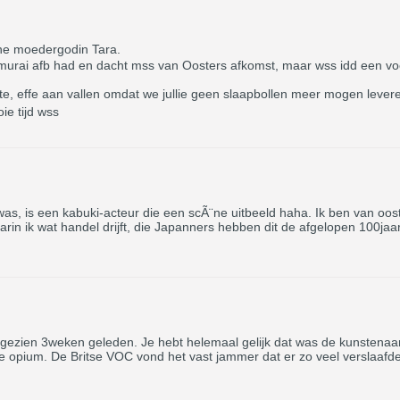
ene moedergodin Tara.
amurai afb had en dacht mss van Oosters afkomst, maar wss idd een vo
, effe aan vallen omdat we jullie geen slaapbollen meer mogen leveren
ie tijd wss
 was, is een kabuki-acteur die een scÃ¨ne uitbeeld haha. Ik ben van oo
in ik wat handel drijft, die Japanners hebben dit de afgelopen 100jaa
gezien 3weken geleden. Je hebt helemaal gelijk dat was de kunstenaar
an de opium. De Britse VOC vond het vast jammer dat er zo veel versla