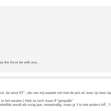
ay the force be with you...
. de wind ðŸ’¨, die van mij waaide net niet de pot uit, keer op keer la
n in het westen ) Heb ze toch maar ff "gespalkt"
elfde wordt als vorig jaar, wisselvallig, maar ja 't is niet anders hÃ¨, '