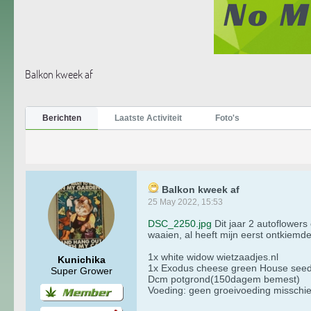
Balkon kweek af
Berichten
Laatste Activiteit
Foto's
Balkon kweek af
25 May 2022, 15:53
DSC_2250.jpg
Dit jaar 2 autoflowers
waaien, al heeft mijn eerst ontkiemd
1x white widow wietzaadjes.nl
Kunichika
1x Exodus cheese green House seeds(
Super Grower
Dcm potgrond(150dagem bemest)
Voeding: geen groeivoeding misschie