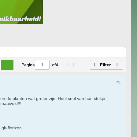
Pagina
of
4
Filter
#1
en de planten wat groter zijn. Heel snel van hun stokje
maaiveld!!!
gk-florizon.