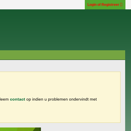
Login of Registreer
 Neem
contact
op indien u problemen ondervindt met