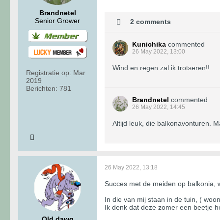
Brandnetel
Senior Grower
2 comments
Kunichika
commented
26 May 2022, 13:00
Wind en regen zal ik trotseren!!
Registratie op:
Mar
2019
Berichten:
781
Brandnetel
commented
26 May 2022, 14:45
Altijd leuk, die balkonavonturen. M
26 May 2022, 13:18
Succes met de meiden op balkonia, w.b
In die van mij staan in de tuin, ( woo
Ik denk dat deze zomer een beetje hetz
Old dawg