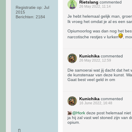
Rietslang
commented
26 May 2022, 11:14
Registratie op:
Jul
2015
Je hebt helemaal gelijk man, gro
Berichten:
2184
Ik vroeg het omdat je al es een s
Opiumoorlog was dan nog het beste
narcotische restjes v lurken
, moo
Kunichika
commented
26 May 2022, 12:59
Die samoerai wat jij dacht dat het
de kunstenaar van deze kunst. Waar
Gaat best veel geld in om
Kunichika
commented
16 June 2022, 16:48
Hork
deze post helemaal niet 
ja hij zal vast wel stoned zijn v
opium.