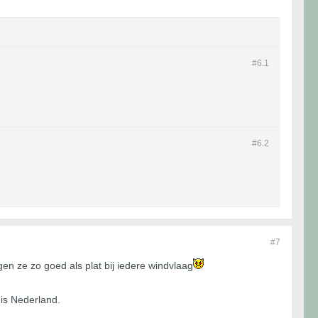
#6.
1
#6.
2
#7
gen ze zo goed als plat bij iedere windvlaag
t is Nederland.