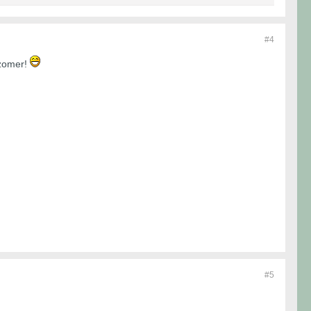
#4
 zomer!
#5