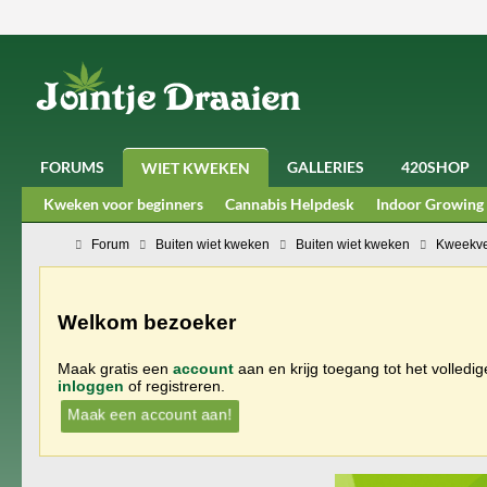
FORUMS
GALLERIES
420SHOP
WIET KWEKEN
Kweken voor beginners
Cannabis Helpdesk
Indoor Growing
Forum
Buiten wiet kweken
Buiten wiet kweken
Kweekve
Welkom bezoeker
Maak gratis een
account
aan en krijg toegang tot het volledi
inloggen
of registreren.
Maak een account aan!