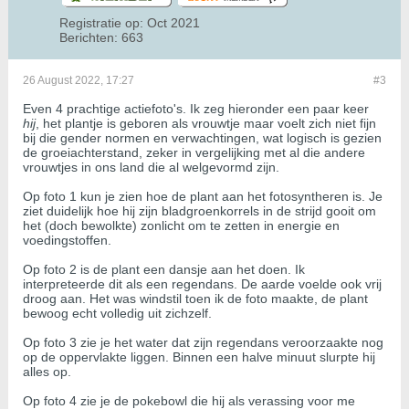
Registratie op:
Oct 2021
Berichten:
663
26 August 2022, 17:27
#3
Even 4 prachtige actiefoto's. Ik zeg hieronder een paar keer
hij
, het plantje is geboren als vrouwtje maar voelt zich niet fijn
bij die gender normen en verwachtingen, wat logisch is gezien
de groeiachterstand, zeker in vergelijking met al die andere
vrouwtjes in ons land die al welgevormd zijn.
Op foto 1 kun je zien hoe de plant aan het fotosyntheren is. Je
ziet duidelijk hoe hij zijn bladgroenkorrels in de strijd gooit om
het (doch bewolkte) zonlicht om te zetten in energie en
voedingstoffen.
Op foto 2 is de plant een dansje aan het doen. Ik
interpreteerde dit als een regendans. De aarde voelde ook vrij
droog aan. Het was windstil toen ik de foto maakte, de plant
bewoog echt volledig uit zichzelf.
Op foto 3 zie je het water dat zijn regendans veroorzaakte nog
op de oppervlakte liggen. Binnen een halve minuut slurpte hij
alles op.
Op foto 4 zie je de pokebowl die hij als verassing voor me