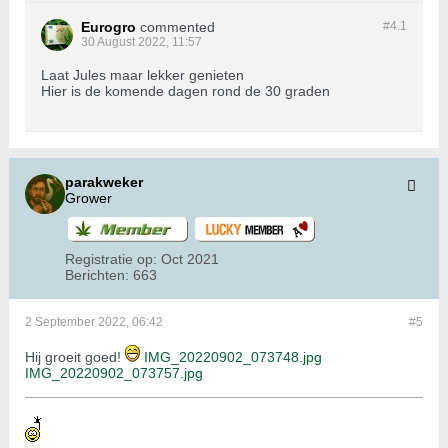
Eurogro
commented
#4.
1
30 August 2022, 11:57
Laat Jules maar lekker genieten
Hier is de komende dagen rond de 30 graden
parakweker
Grower
Registratie op:
Oct 2021
Berichten:
663
2 September 2022, 06:42
#5
Hij groeit goed!
IMG_20220902_073748.jpg
IMG_20220902_073757.jpg