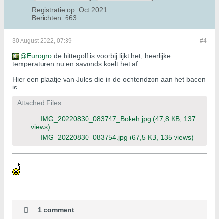
Registratie op:
Oct 2021
Berichten:
663
30 August 2022, 07:39
#4
Eurogro
de hittegolf is voorbij lijkt het, heerlijke
temperaturen nu en savonds koelt het af.
Hier een plaatje van Jules die in de ochtendzon aan het baden
is.
Attached Files
IMG_20220830_083747_Bokeh.jpg
(47,8 KB, 137
views)
IMG_20220830_083754.jpg
(67,5 KB, 135 views)
1 comment