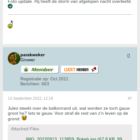
Foto update. Hij heeft de storm van afgelopen nacht overleefd.
parakweker
Grower
Registratie op:
Oct 2021
Berichten:
663
13 September 2022, 12:16
#7
Jules steekt over de balkonrand uit, wat worden ze toch gauw
groot he? Iets te gauw. Voor straf de rest van z'n leven op de
grond.
Attached Files
IMG_20220913_113859_Bokeh.jpg
(67,8 KB, 99