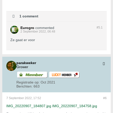
1 comment
Eurogro
commented
#5.
1
2 September 2022, 06:48
Ze gaat er voor
parakweker
Grower
Registratie op:
Oct 2021
Berichten:
663
7 September 2022, 17:52
#6
IMG_20220907_184807.jpg
IMG_20220907_184758.jpg