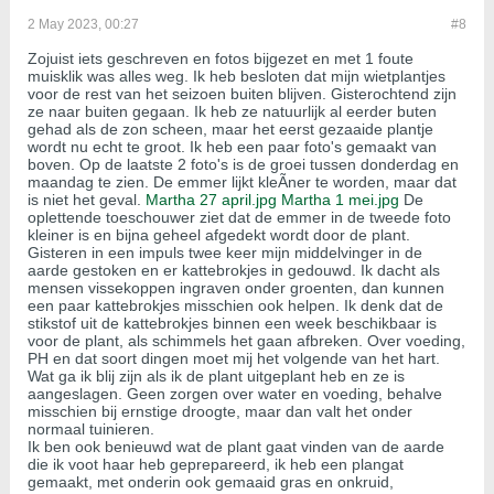
2 May 2023, 00:27
#8
Zojuist iets geschreven en fotos bijgezet en met 1 foute
muisklik was alles weg. Ik heb besloten dat mijn wietplantjes
voor de rest van het seizoen buiten blijven. Gisterochtend zijn
ze naar buiten gegaan. Ik heb ze natuurlijk al eerder buten
gehad als de zon scheen, maar het eerst gezaaide plantje
wordt nu echt te groot. Ik heb een paar foto's gemaakt van
boven. Op de laatste 2 foto's is de groei tussen donderdag en
maandag te zien. De emmer lijkt kleÃ­ner te worden, maar dat
is niet het geval.
Martha 27 april.jpg
Martha 1 mei.jpg
De
oplettende toeschouwer ziet dat de emmer in de tweede foto
kleiner is en bijna geheel afgedekt wordt door de plant.
Gisteren in een impuls twee keer mijn middelvinger in de
aarde gestoken en er kattebrokjes in gedouwd. Ik dacht als
mensen vissekoppen ingraven onder groenten, dan kunnen
een paar kattebrokjes misschien ook helpen. Ik denk dat de
stikstof uit de kattebrokjes binnen een week beschikbaar is
voor de plant, als schimmels het gaan afbreken. Over voeding,
PH en dat soort dingen moet mij het volgende van het hart.
Wat ga ik blij zijn als ik de plant uitgeplant heb en ze is
aangeslagen. Geen zorgen over water en voeding, behalve
misschien bij ernstige droogte, maar dan valt het onder
normaal tuinieren.
Ik ben ook benieuwd wat de plant gaat vinden van de aarde
die ik voot haar heb geprepareerd, ik heb een plangat
gemaakt, met onderin ook gemaaid gras en onkruid,