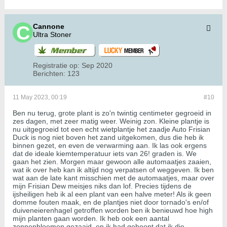
Cannone
Ultra Stoner
Registratie op:
Sep 2020
Berichten:
123
11 May 2023, 00:19
#10
Ben nu terug, grote plant is zo'n twintig centimeter gegroeid in
zes dagen, met zeer matig weer. Weinig zon. Kleine plantje is
nu uitgegroeid tot een echt wietplantje het zaadje Auto Frisian
Duck is nog niet boven het zand uitgekomen, dus die heb ik
binnen gezet, en even de verwarming aan. Ik las ook ergens
dat de ideale kiemtemperatuur iets van 26! graden is. We
gaan het zien. Morgen maar gewoon alle automaatjes zaaien,
wat ik over heb kan ik altijd nog verpatsen of weggeven. Ik ben
wat aan de late kant misschien met de automaatjes, maar over
mijn Frisian Dew meisjes niks dan lof. Precies tijdens de
ijsheiligen heb ik al een plant van een halve meter! Als ik geen
domme fouten maak, en de plantjes niet door tornado's en/of
duiveneierenhagel getroffen worden ben ik benieuwd hoe high
mijn planten gaan worden. Ik heb ook een aantal
zonnenbloemen gezaaid, en ik had gehoopt dat ik die