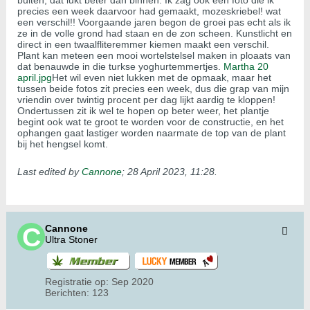
buiten, dat lukt beter dan binnen. Ik zag ook een foto die ik
precies een week daarvoor had gemaakt, mozeskriebel! wat
een verschil!! Voorgaande jaren begon de groei pas echt als ik
ze in de volle grond had staan en de zon scheen. Kunstlicht en
direct in een twaalfliteremmer kiemen maakt een verschil.
Plant kan meteen een mooi wortelstelsel maken in ploaats van
dat benauwde in die turkse yoghurtemmertjes.
Martha 20
april.jpg
Het wil even niet lukken met de opmaak, maar het
tussen beide fotos zit precies een week, dus die grap van mijn
vriendin over twintig procent per dag lijkt aardig te kloppen!
Ondertussen zit ik wel te hopen op beter weer, het plantje
begint ook wat te groot te worden voor de constructie, en het
ophangen gaat lastiger worden naarmate de top van de plant
bij het hengsel komt.
Last edited by
Cannone
;
28 April 2023, 11:28
.
Cannone
Ultra Stoner
Registratie op:
Sep 2020
Berichten:
123