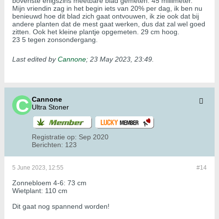
bovenste enigszins meetbare blad gemeten. 45 millimeter.
Mijn vriendin zag in het begin iets van 20% per dag, ik ben nu
benieuwd hoe dit blad zich gaat ontvouwen, ik zie ook dat bij
andere planten dat de mest gaat werken, dus dat zal wel goed
zitten. Ook het kleine plantje opgemeten. 29 cm hoog.
23 5 tegen zonsondergang.
Last edited by
Cannone
;
23 May 2023, 23:49
.
Cannone
Ultra Stoner
Registratie op:
Sep 2020
Berichten:
123
5 June 2023, 12:55
#14
Zonnebloem 4-6: 73 cm
Wietplant: 110 cm
Dit gaat nog spannend worden!