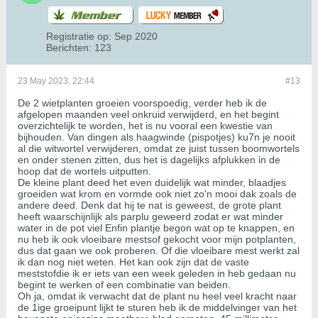
Registratie op:
Sep 2020
Berichten:
123
23 May 2023, 22:44
#13
De 2 wietplanten groeien voorspoedig, verder heb ik de
afgelopen maanden veel onkruid verwijderd, en het begint
overzichtelijk te worden, het is nu vooral een kwestie van
bijhouden. Van dingen als haagwinde (pispotjes) ku7n je nooit
al die witwortel verwijderen, omdat ze juist tussen boomwortels
en onder stenen zitten, dus het is dagelijks afplukken in de
hoop dat de wortels uitputten.
De kleine plant deed het even duidelijk wat minder, blaadjes
groeiden wat krom en vormde ook niet zo'n mooi dak zoals de
andere deed. Denk dat hij te nat is geweest, de grote plant
heeft waarschijnlijk als parplu geweerd zodat er wat minder
water in de pot viel Enfin plantje begon wat op te knappen, en
nu heb ik ook vloeibare mestsof gekocht voor mijn potplanten,
dus dat gaan we ook proberen. Of die vloeibare mest werkt zal
ik dan nog niet weten. Het kan ook zijn dat de vaste
meststofdie ik er iets van een week geleden in heb gedaan nu
begint te werken of een combinatie van beiden.
Oh ja, omdat ik verwacht dat de plant nu heel veel kracht naar
de 1ige groeipunt lijkt te sturen heb ik de middelvinger van het