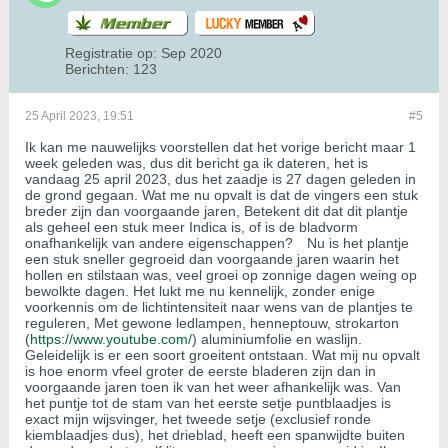
Registratie op:
Sep 2020
Berichten:
123
25 April 2023, 19:51
#5
Ik kan me nauwelijks voorstellen dat het vorige bericht maar 1
week geleden was, dus dit bericht ga ik dateren, het is
vandaag 25 april 2023, dus het zaadje is 27 dagen geleden in
de grond gegaan. Wat me nu opvalt is dat de vingers een stuk
breder zijn dan voorgaande jaren, Betekent dit dat dit plantje
als geheel een stuk meer Indica is, of is de bladvorm
onafhankelijk van andere eigenschappen?
Nu is het plantje
een stuk sneller gegroeid dan voorgaande jaren waarin het
hollen en stilstaan was, veel groei op zonnige dagen weing op
bewolkte dagen. Het lukt me nu kennelijk, zonder enige
voorkennis om de lichtintensiteit naar wens van de plantjes te
reguleren, Met gewone ledlampen, henneptouw, strokarton
(
https://www.youtube.com/
) aluminiumfolie en waslijn.
Geleidelijk is er een soort groeitent ontstaan. Wat mij nu opvalt
is hoe enorm vfeel groter de eerste bladeren zijn dan in
voorgaande jaren toen ik van het weer afhankelijk was. Van
het puntje tot de stam van het eerste setje puntblaadjes is
exact mijn wijsvinger, het tweede setje (exclusief ronde
kiemblaadjes dus), het drieblad, heeft een spanwijdte buiten