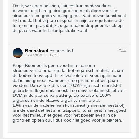
Dank, we gaan het zien, tuincentrummedewerkers
beweren altijd dat gedroogde koemest alleen voor de
structuur is en geen voeding geeft. Nadeel van kunstmest
lijkt me dat het vrij rap uitspoelt in mijn overgedraineerde
tuin, en het gras dat ik zo ga maaien drappeer ik ook op
de plaats waar het plantje straks komt.
Braincloud
commented
#2.
2
17 April 2023, 17:41
Klopt. Koemest is geen voeding maar een
structuurverbeteraar omdat het organisch materiaal aan
de bodem toevoegd. Er zit wel iets van voeding in maar
dat is niet genoeg wanneer je de grond echt wilt gaan
voeden. Dan zou ik dus een 100% organische meststof
gebruiken. Ik gebruik meestal de universele meststof van
DCM in de paarse verpakking. De paarse is 100%
organisch en de blauwe organisch-mineraal.
EÃ©n van de nadelen van kunstmest (minerale meststof)
is inderdaad dat het snel uitspoelt. Kunstmest is niet goed
voor het milieu, niet goed voor het bodemleven in de
grond en op ten duur dus ook niet goed voor je planten.