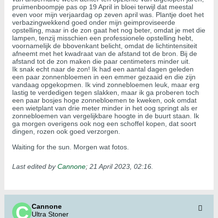
pruimenboompje pas op 19 April in bloei terwijl dat meestal
even voor mijn verjaardag op zeven april was. Plantje doet het
verbazingwekkend goed onder mijn geimproviseerde
opstelling, maar in de zon gaat het nog beter, omdat je met die
lampen, tenzij misschien een professionele opstelling hebt,
voornamelijk de bbovenkant belicht, omdat de lichtintensiteit
afneemt met het kwadraat van de afstand tot de bron. Bij de
afstand tot de zon maken die paar centimeters minder uit.
Ik snak echt naar de zon! Ik had een aantal dagen geleden
een paar zonnenbloemen in een emmer gezaaid en die zijn
vandaag opgekopmen. Ik vind zonnebloemen leuk, maar erg
lastig te verdedigen tegen slakken, maar ik ga proberen toch
een paar bosjes hoge zonnebloemen te kweken, ook omdat
een wietplant van drie meter minder in het oog springt als er
zonnebloemen van vergelijkbare hoogte in de buurt staan. Ik
ga morgen overigens ook nog een schoffel kopen, dat soort
dingen, rozen ook goed verzorgen.
Waiting for the sun. Morgen wat fotos.
Last edited by
Cannone
;
21 April 2023, 02:16
.
Cannone
Ultra Stoner