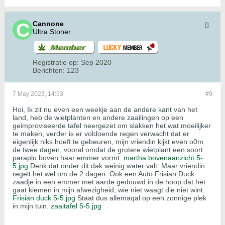
Cannone
Ultra Stoner
Registratie op:
Sep 2020
Berichten:
123
7 May 2023, 14:53
#9
Hoi, Ik zit nu even een weekje aan de andere kant van het
land, heb de wietplanten en andere zaailingen op een
geimproviseerde tafel neergezet om slakken het wat moeilijker
te maken, verder is er voldoende regen verwacht dat er
eigenlijk niks hoeft te gebeuren, mijn vriendin kijkt even o0m
de twee dagen, vooral omdat de grotere wietplant een soort
paraplu boven haar emmer vormt.
martha bovenaanzicht 5-
5.jpg
Denk dat onder dit dak weinig water valt. Maar vriendin
regelt het wel om de 2 dagen. Ook een Auto Frisian Duck
zaadje in een emmer met aarde gedouwd in de hoop dat het
gaat kiemen in mijn afwezigheid, wie niet waagt die niet wint.
Frisian duck 5-5.jpg
Staat dus allemaqal op een zonnige plek
in mijn tuin.
zaaitafel 5-5.jpg