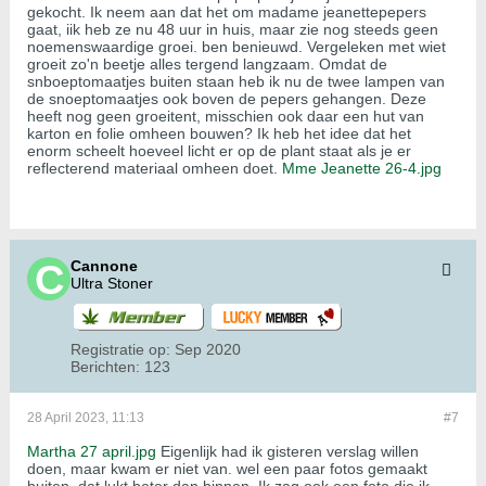
gekocht. Ik neem aan dat het om madame jeanettepepers
gaat, iik heb ze nu 48 uur in huis, maar zie nog steeds geen
noemenswaardige groei. ben benieuwd. Vergeleken met wiet
groeit zo'n beetje alles tergend langzaam. Omdat de
snboeptomaatjes buiten staan heb ik nu de twee lampen van
de snoeptomaatjes ook boven de pepers gehangen. Deze
heeft nog geen groeitent, misschien ook daar een hut van
karton en folie omheen bouwen? Ik heb het idee dat het
enorm scheelt hoeveel licht er op de plant staat als je er
reflecterend materiaal omheen doet.
Mme Jeanette 26-4.jpg
Cannone
Ultra Stoner
Registratie op:
Sep 2020
Berichten:
123
28 April 2023, 11:13
#7
Martha 27 april.jpg
Eigenlijk had ik gisteren verslag willen
doen, maar kwam er niet van. wel een paar fotos gemaakt