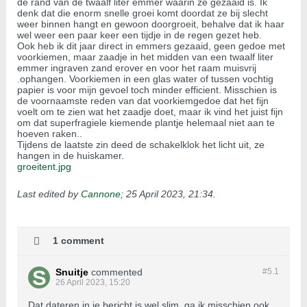
de rand van de twaalf liter emmer waarin ze gezaaid is. Ik
denk dat die enorm snelle groei komt doordat ze bij slecht
weer binnen hangt en gewoon doorgroeit, behalve dat ik haar
wel weer een paar keer een tijdje in de regen gezet heb.
Ook heb ik dit jaar direct in emmers gezaaid, geen gedoe met
voorkiemen, maar zaadje in het midden van een twaalf liter
emmer ingraven zand erover en voor het raam muisvrij
.ophangen. Voorkiemen in een glas water of tussen vochtig
papier is voor mijn gevoel toch minder efficient. Misschien is
de voornaamste reden van dat voorkiemgedoe dat het fijn
voelt om te zien wat het zaadje doet, maar ik vind het juist fijn
om dat superfragiele kiemende plantje helemaal niet aan te
hoeven raken..
Tijdens de laatste zin deed de schakelklok het licht uit, ze
hangen in de huiskamer.
groeitent.jpg
Last edited by
Cannone
;
25 April 2023, 21:34
.
1 comment
Snuitje
commented
#5.
1
26 April 2023, 15:20
Dat dateren in je bericht is wel slim, ga ik misschien ook