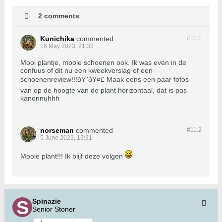
2 comments
Kunichika
commented
#11.
1
18 May 2023, 21:33
Mooi plantje, mooie schoenen ook. Ik was even in de
confuus of dit nu een kweekverslag of een
schoenenreview!!!ðŸ˜ðŸ¤£ Maak eens een paar fotos
van op de hoogte van de plant horizontaal, dat is pas
kanonnuhhh
norseman
commented
#11.
2
5 June 2023, 13:31
Mooie plant!!! Ik blijf deze volgen
Spinazie
Senior Stoner