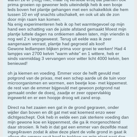
prima groeien op gewoner leds uiteindelijk heb ik een bosje
leds boven het plantje gehangen met een schakelklok die hem
tussen 10 en vijf snachts uitschakelt, en ook uit als de zon
door mijn raam kan komen.
Na enig experimenteren heb ik op het warmtegevoel op mijn
hand een schatting van de juiste afstand gemaakt Moest mijn
plantje luttele dagen na ontkiemen alleen laten, mijn vriendin is
nog wel 2 x langsgeweest. Terug uit eelde was ik zeer
aangenaam verrast, plantje had gegroeid als kool!
Gewone ledlampen blijken prima voor groei te werken! Had 4
lampjes van 2700 kelvin "warm white" en 1 wittere, heb er
sinds vanmiddag 3 vervangen voor witter licht 4000 kelvin, ben
benieuwd!
oh ja kiemen en voeding. Emmer voor de helft gevuld met
potgrond van de prixas, met een schep aarde uit de tuin voor
microorganismen en wormen, een beetje koe- met kippemest.
de rest van de emmer bijgevuld met gewoon potgrond nat
gemaakt onder de doesj, zaadje er zeer oppervlakkig
ingewerkt en er een hoopje droog wit zand erop.
Direct na het zaaien een gat in de grond gegraven, onder
wijder dan boven en dit gat met wat koemest enzo weer
dichtgeschept. Ook heb in eelde een zak sterkere voeding dan
mijn gewone koe en kippenmest, die ga ik morgenochtend
daar strooien. Ik heb in dat gat een emmer van dezelfde maat
ingeg4raven zodat ik alsw deze plant de volle grond in gaat ik
alleen die emmer eruit hoef te trekken en mijn plant past dan