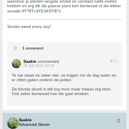
waardoor je planten vergele omdat ze constant natte voeten
hebben en erg dik die paarse plant ben benieuwd of die lekker
smaakt ðŸ’ªðŸ»ðŸ§‘â€ðŸŒ¾
Smoke weed every day!
1 comment
Saakie
commented
#7.
1
26 July 2023, 07:20
Te nat staan ze zeker niet, ze krijgen om de dag water en
er zitten gaten onderin de potten.
De bloody skunk is idd erg mooi maar helaas erg klein.
Ook zeker benieuwd hoe die gaat smaken.
Saakie
Advanced Stoner