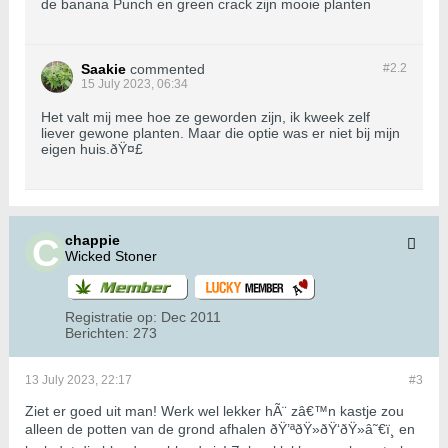
de banana Punch en green crack zijn mooie planten
Saakie
commented
#2.
2
15 July 2023, 06:34
Het valt mij mee hoe ze geworden zijn, ik kweek zelf
liever gewone planten. Maar die optie was er niet bij mijn
eigen huis.ðŸ¤£
chappie
Wicked Stoner
Registratie op:
Dec 2011
Berichten:
273
13 July 2023, 22:17
#3
Ziet er goed uit man! Werk wel lekker hÃ¨ zâ€™n kastje zou
alleen de potten van de grond afhalen ðŸ’ªðŸ»ðŸ‘ðŸ»â˜€ï¸ en