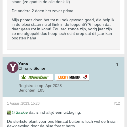
staan (ze gaat in de olie denk ik).
De andere 2 doen het zover prima.
Mijn photos doen het tot nu ook gewoon goed, die help ik
in de bloei staan nu al flink in de toppenðŸ˜€ hopen dat
daar geen rot in komt! Zou erg zonde zijn, vorig jaar zijn
ze me afgepakt dus hoop toch echt erop dat dit jaar kan
oogsten haha
Yuna
Chronic Stoner
Registratie op:
Apr 2023
Berichten:
185
1 August 2023, 15:20
#12
Saakie
dat is ind altijd een uitdaging.
De sterkste plant voor ons klimaat buiten is toch wel de frisian
dew,gevolgd door de blue forest berry.