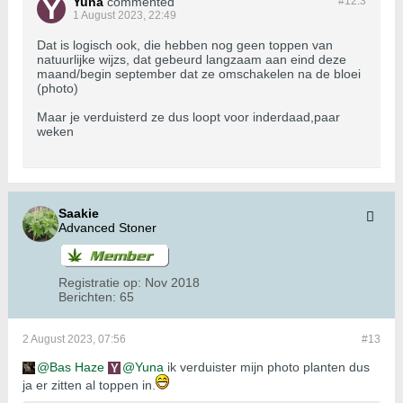
Yuna
commented
#12.
3
1 August 2023, 22:49
Dat is logisch ook, die hebben nog geen toppen van
natuurlijke wijzs, dat gebeurd langzaam aan eind deze
maand/begin september dat ze omschakelen na de bloei
(photo)
Maar je verduisterd ze dus loopt voor inderdaad,paar
weken
Saakie
Advanced Stoner
Registratie op:
Nov 2018
Berichten:
65
2 August 2023, 07:56
#13
Bas Haze
Yuna
ik verduister mijn photo planten dus
ja er zitten al toppen in.