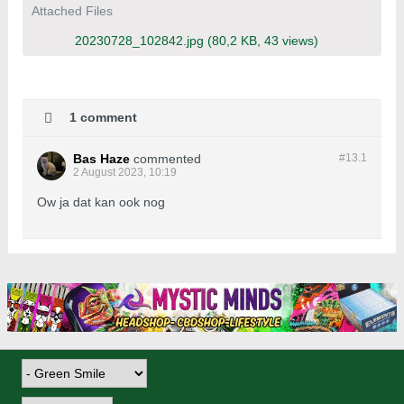
Attached Files
20230728_102842.jpg
(80,2 KB, 43 views)
1 comment
Bas Haze
commented
#13.
1
2 August 2023, 10:19
Ow ja dat kan ook nog