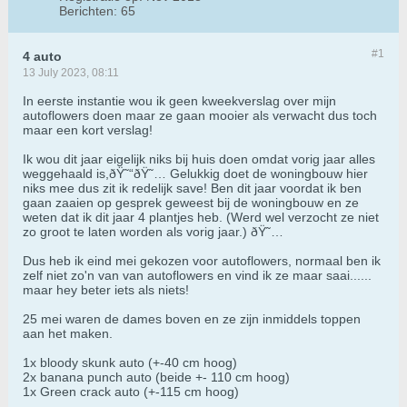
Berichten:
65
#1
4 auto
13 July 2023, 08:11
In eerste instantie wou ik geen kweekverslag over mijn
autoflowers doen maar ze gaan mooier als verwacht dus toch
maar een kort verslag!
Ik wou dit jaar eigelijk niks bij huis doen omdat vorig jaar alles
weggehaald is,ðŸ˜“ðŸ˜… Gelukkig doet de woningbouw hier
niks mee dus zit ik redelijk save! Ben dit jaar voordat ik ben
gaan zaaien op gesprek geweest bij de woningbouw en ze
weten dat ik dit jaar 4 plantjes heb. (Werd wel verzocht ze niet
zo groot te laten worden als vorig jaar.) ðŸ˜…
Dus heb ik eind mei gekozen voor autoflowers, normaal ben ik
zelf niet zo'n van van autoflowers en vind ik ze maar saai......
maar hey beter iets als niets!
25 mei waren de dames boven en ze zijn inmiddels toppen
aan het maken.
1x bloody skunk auto (+-40 cm hoog)
2x banana punch auto (beide +- 110 cm hoog)
1x Green crack auto (+-115 cm hoog)