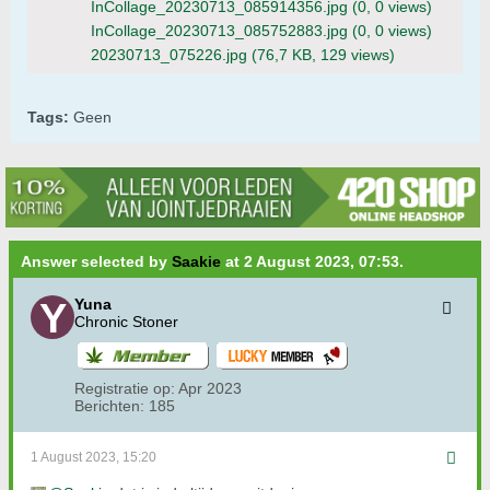
InCollage_20230713_085914356.jpg
(0, 0 views)
InCollage_20230713_085752883.jpg
(0, 0 views)
20230713_075226.jpg
(76,7 KB, 129 views)
Tags:
Geen
Answer selected by
Saakie
at 2 August 2023, 07:53.
Yuna
Chronic Stoner
Registratie op:
Apr 2023
Berichten:
185
1 August 2023, 15:20