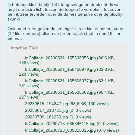
Ik heb een klein beetje LST toegevoegd en denk dat dit wel
helpt om extra licht tussen de toppen te verdelen. Tot zover
ben ik zeer tevreden over de dames behalve over de bloody
skunk!
Ook moet ik toegeven dat ze eigelijk in te kleine potten staan
(12 liter emmers) alleen de green crack staat in een 18 liter
emmer.
Attached Files
InCollage_20230531_155638356.jpg
(86,6 KB,
156 views)
InCollage_20230531_155450979.jpg
(82,8 KB,
128 views)
InCollage_20230531_155606077.jpg
(83,1 KB,
131 views)
InCollage_20230531_155526502.jpg
(95,4 KB,
127 views)
20230615_194347.jpg
(93,6 KB, 130 views)
20230617_213731.jpg
(0, 0 views)
20230709_161253.jpg
(0, 0 views)
InCollage_20230713_085846115.jpg
(0, 0 views)
InCollage_20230713_085818325.jpg
(0, 0 views)