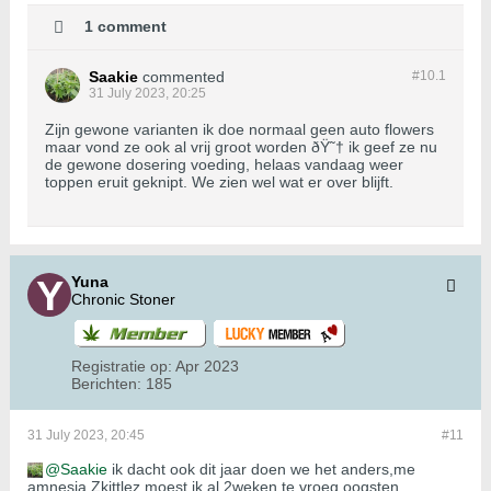
1 comment
Saakie
commented
#10.
1
31 July 2023, 20:25
Zijn gewone varianten ik doe normaal geen auto flowers
maar vond ze ook al vrij groot worden ðŸ˜† ik geef ze nu
de gewone dosering voeding, helaas vandaag weer
toppen eruit geknipt. We zien wel wat er over blijft.
Yuna
Chronic Stoner
Registratie op:
Apr 2023
Berichten:
185
31 July 2023, 20:45
#11
Saakie
ik dacht ook dit jaar doen we het anders,me
amnesia Zkittlez moest ik al 2weken te vroeg oogsten