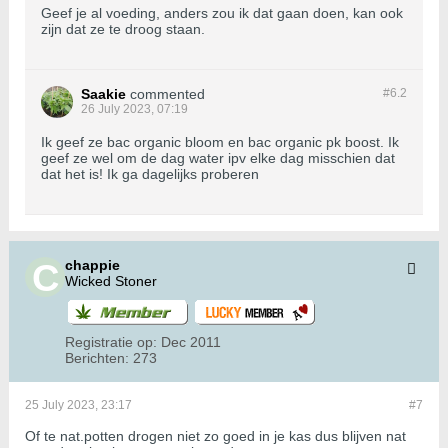
Geef je al voeding, anders zou ik dat gaan doen, kan ook
zijn dat ze te droog staan.
Saakie
commented
#6.
2
26 July 2023, 07:19
Ik geef ze bac organic bloom en bac organic pk boost. Ik
geef ze wel om de dag water ipv elke dag misschien dat
dat het is! Ik ga dagelijks proberen
chappie
Wicked Stoner
Registratie op:
Dec 2011
Berichten:
273
25 July 2023, 23:17
#7
Of te nat.potten drogen niet zo goed in je kas dus blijven nat