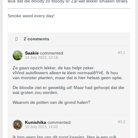
leuk dat die bloody zo bloody is! Zal wel lekker smaken straks
Smoke weed every day!
2 comments
Saakie
commented
#3.
1
14 July 2023, 13:18
Ze gaan opzich lekker, de kas helpt zeker.
vlVind autoflowers alleen te klein normaalðŸ¤£. Ik hou
van monster planten, maar dat is hier helaas geen optie.
De bloodie ziet er geweldig uit! Maar had gehoopt dat die
wat groten zou worden.
Waarom de potten van de grond halen?
Kunichika
commented
#3.
2
15 July 2023, 14:02
Ik ben geen fan van dit soort kaasjes. Hen je een ruik