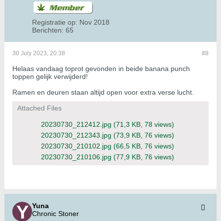
Registratie op:
Nov 2018
Berichten:
65
30 July 2023, 20:38
#8
Helaas vandaag toprot gevonden in beide banana punch
toppen gelijk verwijderd!
Ramen en deuren staan altijd open voor extra verse lucht.
Attached Files
20230730_212412.jpg
(71,3 KB, 78 views)
20230730_212343.jpg
(73,9 KB, 76 views)
20230730_210102.jpg
(66,5 KB, 76 views)
20230730_210106.jpg
(77,9 KB, 76 views)
Yuna
Chronic Stoner