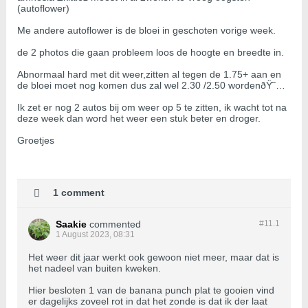
(autoflower)
Me andere autoflower is de bloei in geschoten vorige week.
de 2 photos die gaan probleem loos de hoogte en breedte in.
Abnormaal hard met dit weer,zitten al tegen de 1.75+ aan en
de bloei moet nog komen dus zal wel 2.30 /2.50 wordenðŸ˜…
Ik zet er nog 2 autos bij om weer op 5 te zitten, ik wacht tot na
deze week dan word het weer een stuk beter en droger.
Groetjes
1 comment
Saakie
commented
#11.
1
1 August 2023, 08:31
Het weer dit jaar werkt ook gewoon niet meer, maar dat is
het nadeel van buiten kweken.
Hier besloten 1 van de banana punch plat te gooien vind
er dagelijks zoveel rot in dat het zonde is dat ik der laat