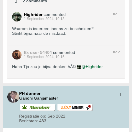
2 comments
Highrider
commented
#2.
1
1 September 2024, 19:13
Waarom is iedereen ineens zo bescheiden?
Stinkt bijna naar de misdaad.
Ex user 54404
commented
#2.
2
1 September 2024, 19:15
Haha Tja zou je bijna denken hÃ©
Highrider
PH donner
Gandhi Ganjamaster
Registratie op:
Sep 2022
Berichten:
483