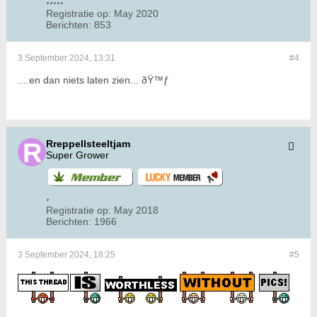
Registratie op:
May 2020
Berichten:
853
3 September 2024, 13:31
#4
....en dan niets laten zien... ðŸ™ƒ
Rreppellsteeltjam
Super Grower
Registratie op:
May 2018
Berichten:
1966
3 September 2024, 18:25
#5