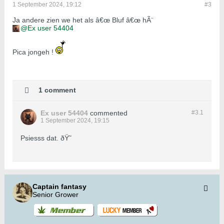
1 September 2024, 19:12
#3
Ja andere zien we het als â€œ Bluf â€œ hÃ¨
Ex user 54404
Pica jongeh !
1 comment
Ex user 54404
commented
#3.
1
1 September 2024, 19:15
Psiesss dat. ðŸ˜
Captain fantasy
Senior Grower