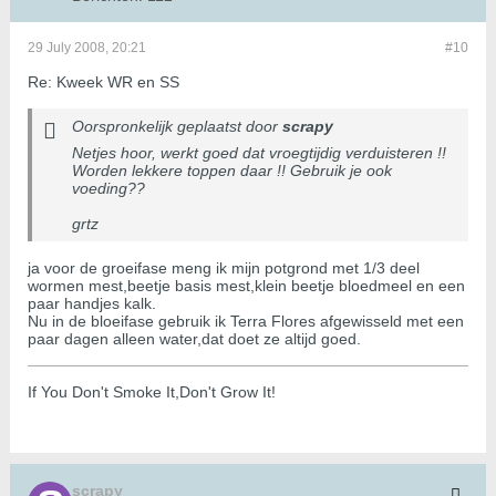
29 July 2008, 20:21
#10
Re: Kweek WR en SS
Oorspronkelijk geplaatst door
scrapy
Netjes hoor, werkt goed dat vroegtijdig verduisteren !!
Worden lekkere toppen daar !! Gebruik je ook
voeding??
grtz
ja voor de groeifase meng ik mijn potgrond met 1/3 deel
wormen mest,beetje basis mest,klein beetje bloedmeel en een
paar handjes kalk.
Nu in de bloeifase gebruik ik Terra Flores afgewisseld met een
paar dagen alleen water,dat doet ze altijd goed.
If You Don't Smoke It,Don't Grow It!
scrapy