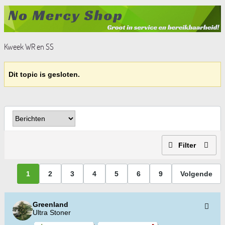
Kweek WR en SS
Dit topic is gesloten.
Filter
1
2
3
4
5
6
9
Volgende
Greenland
Ultra Stoner