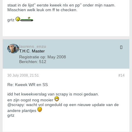
staat in de lijst'' eerste kweek nlx en pp'' onder mijn naam.
Misschien welk leuk om ff te checken.
grtz
laurens_enzu
T.H.C. Master
Registratie op:
May 2008
Berichten:
512
30 July 2008, 21:51
#14
Re: Kweek WR en SS
idd het kweekverslag van scrapy is mooi gedaan.
en zijn oogst nog mooier
@scrapy: wacht vol ongeduld op een nieuwe update van de
andere plantjes
grtz