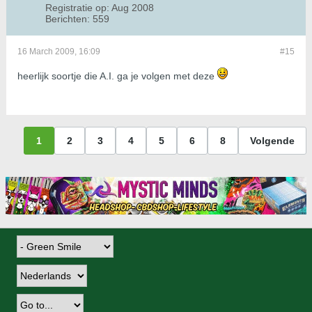
Registratie op:
Aug 2008
Berichten:
559
16 March 2009, 16:09
#15
heerlijk soortje die A.I. ga je volgen met deze
1
2
3
4
5
6
8
Volgende