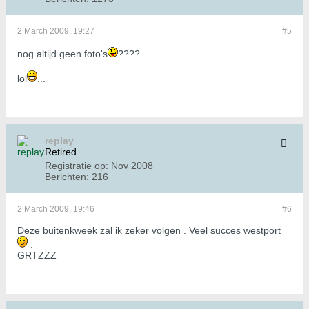
2 March 2009, 19:27
#5
nog altijd geen foto's
????
lol
...
replay
Retired
Registratie op:
Nov 2008
Berichten:
216
2 March 2009, 19:46
#6
Deze buitenkweek zal ik zeker volgen . Veel succes westport
.
GRTZZZ