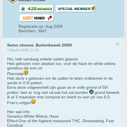
Registratie op:
Aug 2008
Berichten:
3847
#1
Swiss cheese. Buitenkweek 2009!
2 March 2009, 17:33
Hoi, heb vandaag enkele zaden gepoot.
Heb gekozen voor alaskan ice, voor de haze en white widow
genetica die erin zit.
Plannetje
Heb deze x gekozen om de zaden te laten ontkiemen in de
aarde in 0.5l potten.
Eens deze volgewortelt zijn gaan ze in volle grond of 50l
potten, ben er nog niet uit wat het zal worden
,grond bewerk
ik al 3 maanden met compost en heeft nu een ph van 6.0.
Foto's volgen
Hier wat info:
Genetics:White Widow, Haze
Effect:One of the highest measured THC. Devastating, Fast
Cerebral.