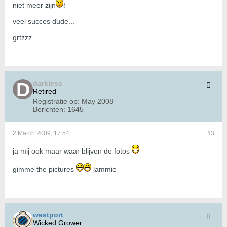
niet meer zijn
!
veel succes dude...
grtzzz
darkiess
Retired
Registratie op:
May 2008
Berichten:
1645
2 March 2009, 17:54
#3
ja mij ook maar waar blijven de fotos
gimme the pictures
jammie
westport
Wicked Grower