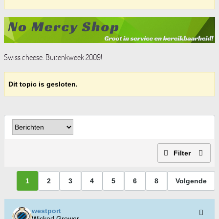
Swiss cheese. Buitenkweek 2009!
Dit topic is gesloten.
Filter
1
2
3
4
5
6
8
Volgende
westport
Wicked Grower