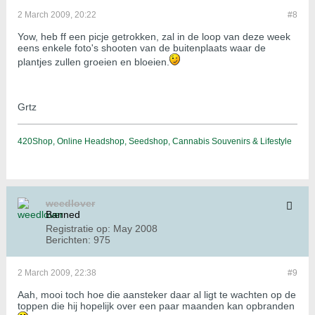
2 March 2009, 20:22
#8
Yow, heb ff een picje getrokken, zal in de loop van deze week
eens enkele foto's shooten van de buitenplaats waar de
plantjes zullen groeien en bloeien.
Grtz
420Shop, Online Headshop, Seedshop, Cannabis Souvenirs & Lifestyle
weedlover
Banned
Registratie op:
May 2008
Berichten:
975
2 March 2009, 22:38
#9
Aah, mooi toch hoe die aansteker daar al ligt te wachten op de
toppen die hij hopelijk over een paar maanden kan opbranden