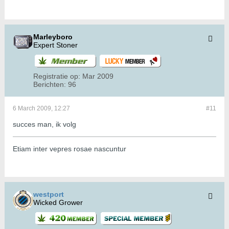
Marleyboro
Expert Stoner
Registratie op:
Mar 2009
Berichten:
96
6 March 2009, 12:27
#11
succes man, ik volg
Etiam inter vepres rosae nascuntur
westport
Wicked Grower