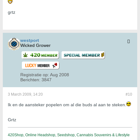
grtz
westport
Wicked Grower
Registratie op:
Aug 2008
Berichten:
3847
3 March 2009, 14:20
#10
Ik en de aansteker popelen om al die buds al aan te steken.
Grtz
420Shop, Online Headshop, Seedshop, Cannabis Souvenirs & Lifestyle